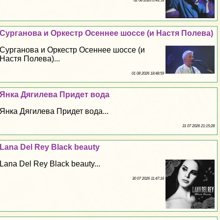
02 08 2026 0:43:53
Сурганова и Оркестр Осеннее шоссе (и Настя Полева)
Сурганова и Оркестр Осеннее шоссе (и
Настя Полева)...
01 08 2026 18:48:59
Янка Дягилева Придет вода
Янка Дягилева Придет вода...
31 07 2026 21:15:28
Lana Del Rey Black beauty
Lana Del Rey Black beauty...
30 07 2026 11:47:16