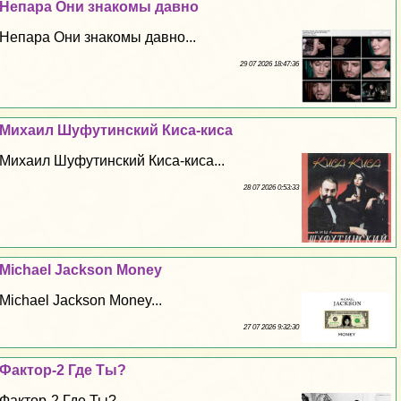
Непара Они знакомы давно
Непара Они знакомы давно...
29 07 2026 18:47:36
Михаил Шуфутинский Киса-киса
Михаил Шуфутинский Киса-киса...
28 07 2026 0:53:33
Michael Jackson Money
Michael Jackson Money...
27 07 2026 9:32:30
Фактор-2 Где Ты?
Фактор-2 Где Ты?...