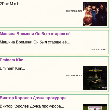
2Pac M.o.b....
15 07 2026 17:45:52
Машина Времени Он был старше её
Машина Времени Он был старше её...
14 07 2026 16:33:22
Eminem Kim
Eminem Kim...
13 07 2026 18:18:24
Виктор Королев Дочка прокурора
Виктор Королев Дочка прокурора...