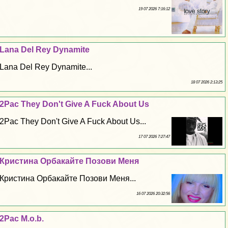
19 07 2026 7:16:12
Lana Del Rey Dynamite
Lana Del Rey Dynamite...
18 07 2026 2:13:25
2Pac They Don't Give A Fuck About Us
2Pac They Don't Give A Fuck About Us...
17 07 2026 7:27:47
Кристина Орбакайте Позови Меня
Кристина Орбакайте Позови Меня...
16 07 2026 20:32:56
2Pac M.o.b.