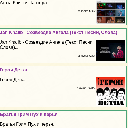
Агата Кристи Пантера...
22 06 2026 4:25:13
Jah Khalib - Созвездие Ангела (Текст Песни, Слова)
Jah Khalib - Созвездие Ангела (Текст Песни,
Слова)...
21 06 2026 4:28:16
Герои Детка
Герои Детка...
20 06 2026 10:34:54
Братья Грим Пух и перья
Братья Грим Пух и перья...