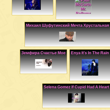
Михаил Шуфутинский Мечта Хрустальная
Земфира Счастье Мое
Enya It's In The Rain
Selena Gomez If Cupid Had A Heart