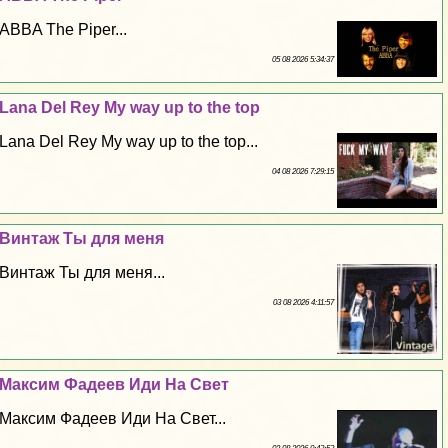
ABBA The Piper...
05 08 2026 5:34:37
Lana Del Rey My way up to the top
Lana Del Rey My way up to the top...
04 08 2026 7:29:15
Винтаж Ты для меня
Винтаж Ты для меня...
03 08 2026 4:11:57
Максим Фадеев Иди На Свет
Максим Фадеев Иди На Свет...