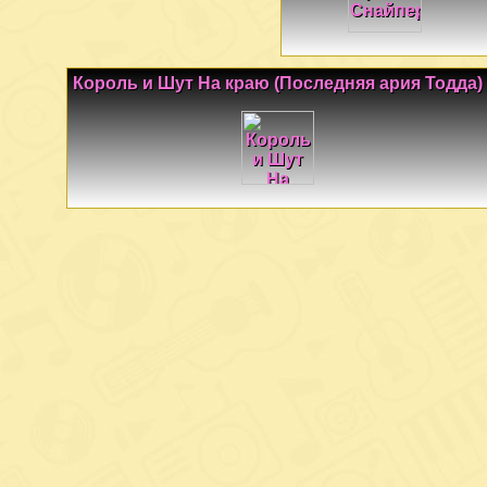
Король и Шут На краю (Последняя ария Тодда)