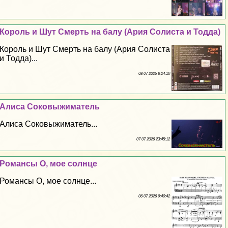
Король и Шут Cмepть на балу (Ария Солиста и Тодда)
Король и Шут Cмepть на балу (Ария Солиста
и Тодда)...
08 07 2026 8:24:10
Алиса Соковыжиматель
Алиса Соковыжиматель...
07 07 2026 23:45:12
Романсы О, мое солнце
Романсы О, мое солнце...
06 07 2026 9:40:42