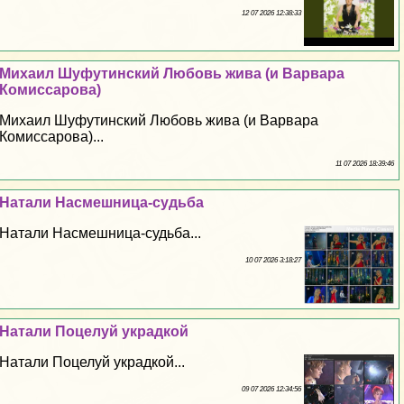
12 07 2026 12:38:33
Михаил Шуфутинский Любовь жива (и Варвара
Комиссарова)
Михаил Шуфутинский Любовь жива (и Варвара
Комиссарова)...
11 07 2026 18:39:46
Натали Насмешница-судьба
Натали Насмешница-судьба...
10 07 2026 3:18:27
Натали Поцелуй украдкой
Натали Поцелуй украдкой...
09 07 2026 12:34:56