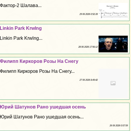
Фактор-2 Шалава...
29 06 2026 0:52:39
Linkin Park Krwlng
Linkin Park Krwlng...
28 06 2026 17:56:12
Филипп Киркоров Розы На Снегу
Филипп Киркоров Розы На Снегу...
27 06 2026 8:49:42
Юрий Шатунов Рано ушедшая осень
Юрий Шатунов Рано ушедшая осень...
26 06 2026 0:57:59