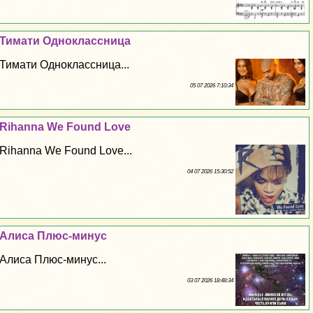
Тимати Одноклассница
Тимати Одноклассница...
05 07 2026 7:10:34
Rihanna We Found Love
Rihanna We Found Love...
04 07 2026 15:30:52
Алиса Плюс-минус
Алиса Плюс-минус...
03 07 2026 18:48:34