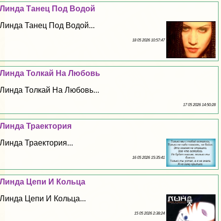
Линда Танец Под Водой
Линда Танец Под Водой...
18 05 2026 10:57:47
Линда Толкай На Любовь
Линда Толкай На Любовь...
17 05 2026 14:50:28
Линда Траектория
Линда Траектория...
16 05 2026 15:35:41
Линда Цепи И Кольца
Линда Цепи И Кольца...
15 05 2026 2:38:24