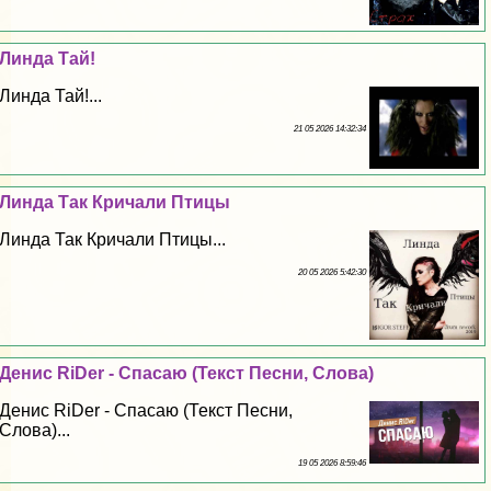
Линда Тай!
Линда Тай!...
21 05 2026 14:32:34
Линда Так Кричали Птицы
Линда Так Кричали Птицы...
20 05 2026 5:42:30
Денис RiDer - Спасаю (Текст Песни, Слова)
Денис RiDer - Спасаю (Текст Песни,
Слова)...
19 05 2026 8:59:46