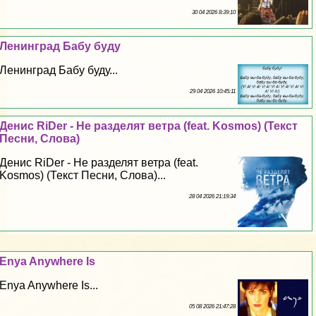
30 04 2026 8:39:10
Ленинград Бабу буду
Ленинград Бабу буду...
29 04 2026 10:45:11
Денис RiDer - Не разделят ветра (feat. Kosmos) (Текст
Песни, Слова)
Денис RiDer - Не разделят ветра (feat.
Kosmos) (Текст Песни, Слова)...
28 04 2026 21:19:34
Enya Anywhere Is
Enya Anywhere Is...
05 08 2026 21:47:28