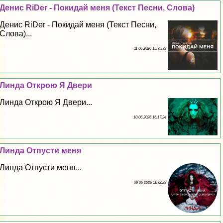
Денис RiDer - Покидай меня (Текст Песни, Слова)
Денис RiDer - Покидай меня (Текст Песни,
Слова)...
11 06 2026 15:35:39
Линда Открою Я Двери
Линда Открою Я Двери...
10 06 2026 16:17:24
Линда Отпусти меня
Линда Отпусти меня...
09 06 2026 11:32:29