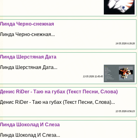
Линда Черно-снежная
Линда Черно-снежная...
14 05 2026 6:39:28
Линда Шерстяная Дата
Линда Шерстяная Дата...
13 05 2026 11:45:45
Денис RiDer - Таю на губах (Текст Песни, Слова)
Денис RiDer - Таю на губах (Текст Песни, Слова)...
12 05 2026 8:56:23
Линда Шоколад И Слеза
Линда Шоколад И Слеза...