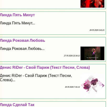
Линда Пять Минут
Линда Пять Минут...
28 05 2026 0:41:21
Линда Роковая Любовь
Линда Роковая Любовь...
27 05 2026 22:34:12
Денис RiDer - Свой Париж (Текст Песни, Слова)
Денис RiDer - Свой Париж (Текст Песни,
Слова)...
26 05 2026 7:41:13
Линда Сделай Так