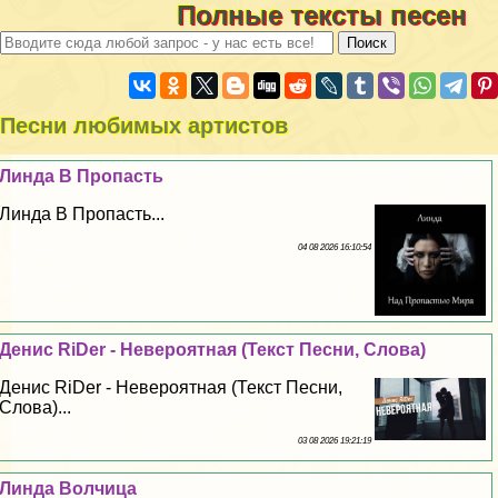
Полные тексты песен
Песни любимых артистов
Линда В Пропасть
Линда В Пропасть...
04 08 2026 16:10:54
Денис RiDer - Невероятная (Текст Песни, Слова)
Денис RiDer - Невероятная (Текст Песни,
Слова)...
03 08 2026 19:21:19
Линда Волчица