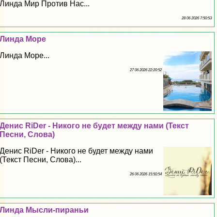
Линда Мир Против Нас...
28 06 2026 7:50:53
Линда Море
Линда Море...
27 06 2026 22:20:52
Денис RiDer - Никого не будет между нами (Текст
Песни, Слова)
Денис RiDer - Никого не будет между нами
(Текст Песни, Слова)...
26 06 2026 15:50:54
Линда Мысли-пираньи