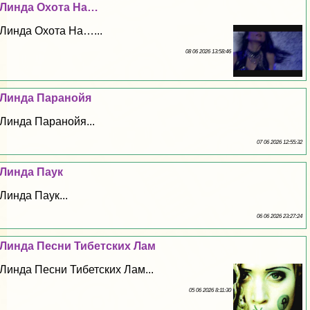
Линда Охота На…
Линда Охота На…...
08 06 2026 13:58:46
Линда Паранойя
Линда Паранойя...
07 06 2026 12:55:32
Линда Паук
Линда Паук...
06 06 2026 23:27:24
Линда Песни Тибетских Лам
Линда Песни Тибетских Лам...
05 06 2026 8:11:30