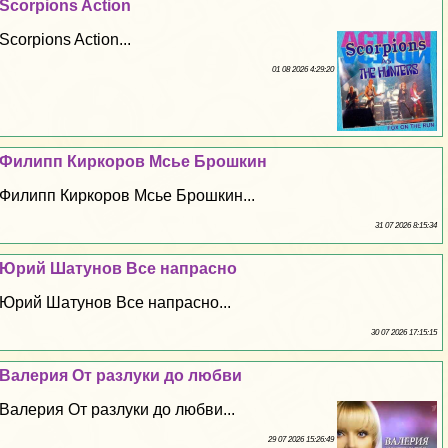
Scorpions Action
Scorpions Action...
01 08 2026 4:29:20
Филипп Киркоров Мсье Брошкин
Филипп Киркоров Мсье Брошкин...
31 07 2026 8:15:34
Юрий Шатунов Все напрасно
Юрий Шатунов Все напрасно...
30 07 2026 17:15:15
Валерия От разлуки до любви
Валерия От разлуки до любви...
29 07 2026 15:26:49