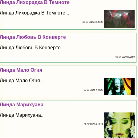
Линда Лихорадка В Темноте
Линда Лихорадка В Темноте...
05 07 2026 19:49:42
Линда Любовь В Конверте
Линда Любовь В Конверте...
04 07 2026 9:32:56
Линда Мало Огня
Линда Мало Огня...
03 07 2026 4:42:20
Линда Марихуана
Линда Марихуана...
02 07 2026 6:13:14