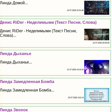
Линда Домой...
23 07 2026 22:51:48
Денис RiDer - Неделимыми (Текст Песни, Слова)
Денис RiDer - Неделимыми (Текст Песни,
Слова)...
22 07 2026 20:55:58
Линда Дыханье
Линда Дыханье...
21 07 2026 19:15:33
Линда Замедленная Бомба
Линда Замедленная Бомба...
20 07 2026 3:41:14
Линда Звонок