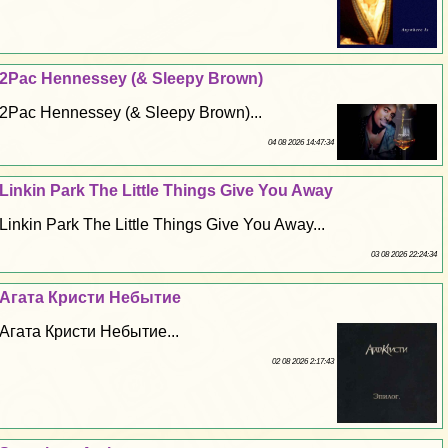
2Pac Hennessey (& Sleepy Brown)
2Pac Hennessey (& Sleepy Brown)...
04 08 2026 14:47:34
Linkin Park The Little Things Give You Away
Linkin Park The Little Things Give You Away...
03 08 2026 22:24:34
Агата Кристи Небытие
Агата Кристи Небытие...
02 08 2026 2:17:43