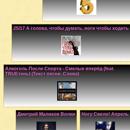
25/17 А голова, чтобы думать, ноги чтобы ходить
Алкоголь После Спорта - Смелые вперёд (feat.
TRUEтень) (Текст песни, Слова)
Дмитрий Маликов Волки
Ногу Свело! Апрель