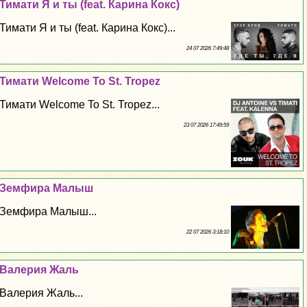
Тимати Я и ты (feat. Карина Кокс)
Тимати Я и ты (feat. Карина Кокс)...
24 07 2026 7:49:48
Тимати Welcome To St. Tropez
Тимати Welcome To St. Tropez...
23 07 2026 17:49:59
Земфира Малыш
Земфира Малыш...
22 07 2026 3:18:10
Валерия Жаль
Валерия Жаль...