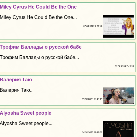
Miley Cyrus He Could Be the One
Miley Cyrus He Could Be the One...
07 08 2026 8:57:49
Трофим Баллады о русской бабе
Трофим Баллады о русской бабе...
06 08 2026 7:43:28
Валерия Таю
Валерия Таю...
05 08 2026 19:40:15
Alyosha Sweet people
Alyosha Sweet people...
04 08 2026 12:37:53