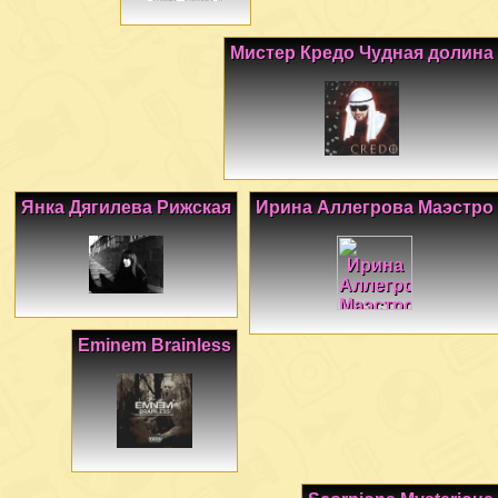
Мистер Кредо Чудная долина
Янка Дягилева Рижская
Ирина Аллегрова Маэстро
Eminem Brainless