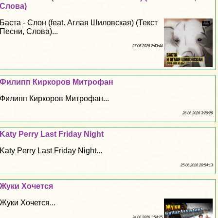
Слова)
Баста - Слон (feat. Аглая Шиловская) (Текст
Песни, Слова)...
27 06 2026 2:43:44
Филипп Киркоров Митрофан
Филипп Киркоров Митрофан...
26 06 2026 3:29:26
Katy Perry Last Friday Night
Katy Perry Last Friday Night...
25 06 2026 20:54:13
Жуки Хочется
Жуки Хочется...
24 06 2026 1:54:25