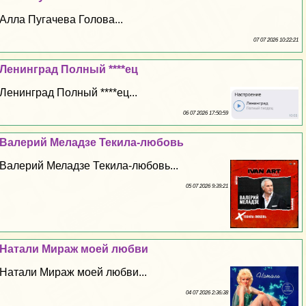
Алла Пугачева Голова...
07 07 2026 10:22:21
Ленинград Полный ****ец
Ленинград Полный ****ец...
06 07 2026 17:50:59
Валерий Меладзе Текила-любовь
Валерий Меладзе Текила-любовь...
05 07 2026 9:39:21
Натали Мираж моей любви
Натали Мираж моей любви...
04 07 2026 2:36:38