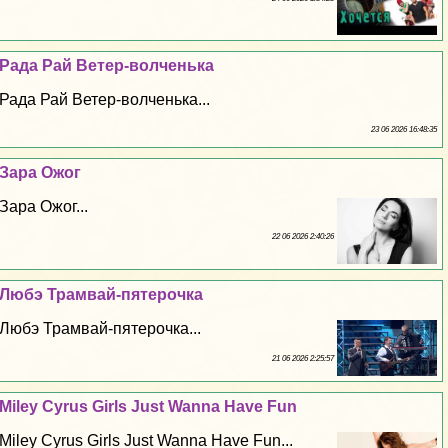
Рада Рай Ветер-волченька
Рада Рай Ветер-волченька...
23 06 2026 16:48:35
Зара Ожог
Зара Ожог...
22 06 2026 2:40:26
Любэ Трамвай-пятерочка
Любэ Трамвай-пятерочка...
21 06 2026 2:25:57
Miley Cyrus Girls Just Wanna Have Fun
Miley Cyrus Girls Just Wanna Have Fun...