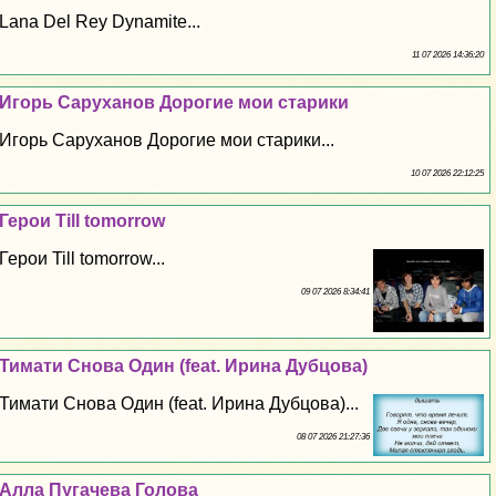
Lana Del Rey Dynamite...
11 07 2026 14:36:20
Игорь Саруханов Дорогие мои старики
Игорь Саруханов Дорогие мои старики...
10 07 2026 22:12:25
Герои Till tomorrow
Герои Till tomorrow...
09 07 2026 8:34:41
Тимати Снова Один (feat. Ирина Дубцова)
Тимати Снова Один (feat. Ирина Дубцова)...
08 07 2026 21:27:36
Алла Пугачева Голова