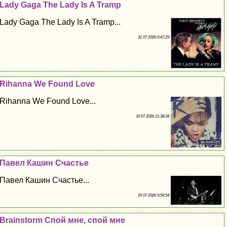
Lady Gaga The Lady Is A Tramp
Lady Gaga The Lady Is A Tramp...
31 07 2026 0:47:29
Rihanna We Found Love
Rihanna We Found Love...
30 07 2026 21:38:34
Павел Кашин Счастье
Павел Кашин Счастье...
29 07 2026 9:56:54
Brainstorm Спой мне, спой мне