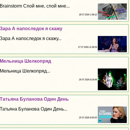
Brainstorm Спой мне, спой мне...
28 07 2026 1:58:12
Зара А напоследок я скажу
Зара А напоследок я скажу...
27 07 2026 11:38:54
Мельница Шелкопряд
Мельница Шелкопряд...
26 07 2026 8:18:44
Татьяна Буланова Один День
Татьяна Буланова Один День...
25 07 2026 8:50:55