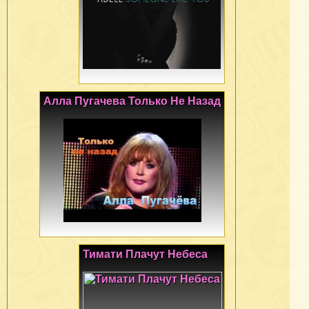
Алла Пугачева Только Не Назад
Тимати Плачут Небеса