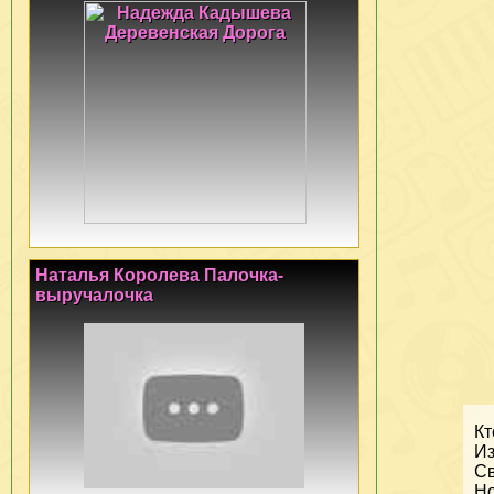
Наталья Королева Палочка-
выручалочка
Кт
Из
Св
Но