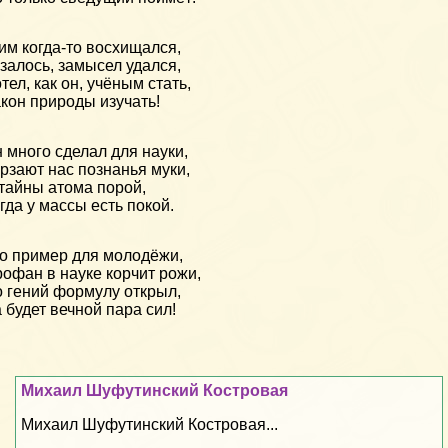
им когда-то восхищался,
залось, замысел удался,
тел, как он, учёным стать,
кон природы изучать!
 много сделал для науки,
рзают нас познанья муки,
тайны атома порой,
гда у массы есть покой.
о пример для молодёжи,
офан в науке корчит рожи,
 гений формулу открыл,
 будет вечной пара сил!
Михаил Шуфутинский Костровая
Михаил Шуфутинский Костровая...