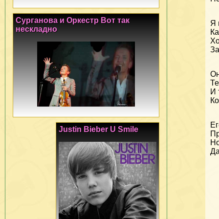
Сурганова и Оркестр Вот так
Я 
нескладно
Ка
Хо
За
Он
Те
И 
Ко
Ег
Justin Bieber U Smile
Пр
Но
Да