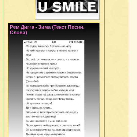
Рем Дигга - Зима (Текст Песни,
Слова)