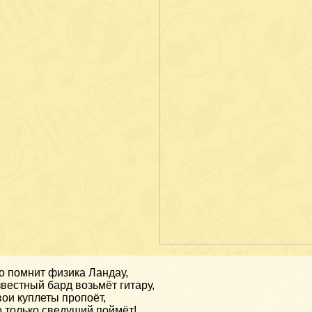
о помнит физика Ландау,
вестный бард возьмёт гитару,
ои куплеты пропоёт,
 только сведущий поймёт!