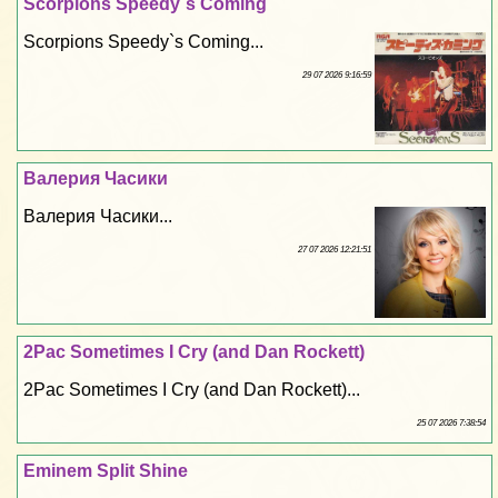
Scorpions Speedy`s Coming
Scorpions Speedy`s Coming...
29 07 2026 9:16:59
Валерия Часики
Валерия Часики...
27 07 2026 12:21:51
2Pac Sometimes I Cry (and Dan Rockett)
2Pac Sometimes I Cry (and Dan Rockett)...
25 07 2026 7:38:54
Eminem Split Shine