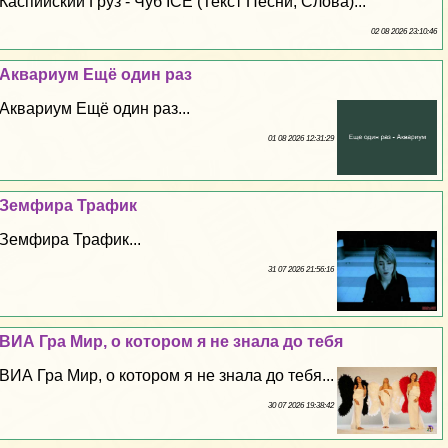
Каспийский Груз - Чуб ICE (Текст Песни, Слова)...
02 08 2026 23:10:46
Аквариум Ещё один раз
Аквариум Ещё один раз...
01 08 2026 12:31:29
Земфира Трафик
Земфира Трафик...
31 07 2026 21:56:16
ВИА Гра Мир, о котором я не знала до тебя
ВИА Гра Мир, о котором я не знала до тебя...
30 07 2026 19:38:42