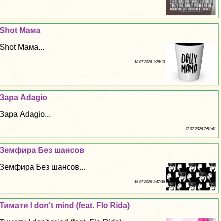
Shot Мама
Shot Мама...
18 07 2026 1:28:10
Зара Adagio
Зара Adagio...
17 07 2026 7:51:41
Земфира Без шансов
Земфира Без шансов...
16 07 2026 1:47:36
Тимати I don't mind (feat. Flo Rida)