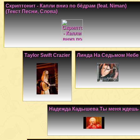
Скриптонит - Капли вниз по бёдрам (feat. Niman)
(Текст Песни, Слова)
Taylor Swift Crazier
Линда На Седьмом Небе
Надежда Кадышева Ты меня ждешь