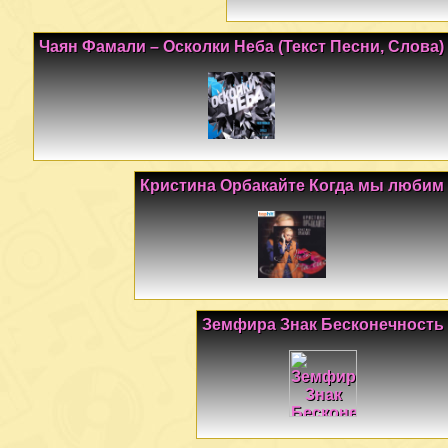
Чаян Фамали – Осколки Неба (Текст Песни, Слова)
Кристина Орбакайте Когда мы любим
Земфира Знак Бесконечность