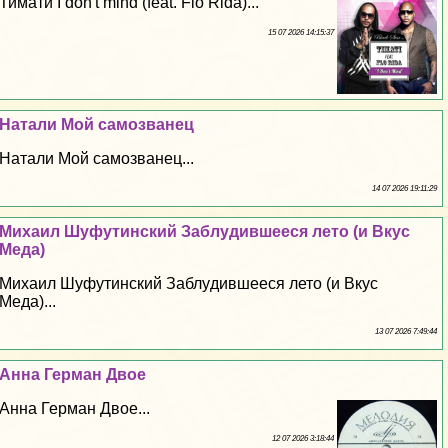
Тимати I don't mind (feat. Flo Rida)...
15 07 2026 14:15:37
Натали Мой самозванец
Натали Мой самозванец...
14 07 2026 19:11:29
Михаил Шуфутинский Заблyдившееся лето (и Вкус
Меда)
Михаил Шуфутинский Заблyдившееся лето (и Вкус
Меда)...
13 07 2026 7:49:44
Анна Герман Двое
Анна Герман Двое...
12 07 2026 3:18:44