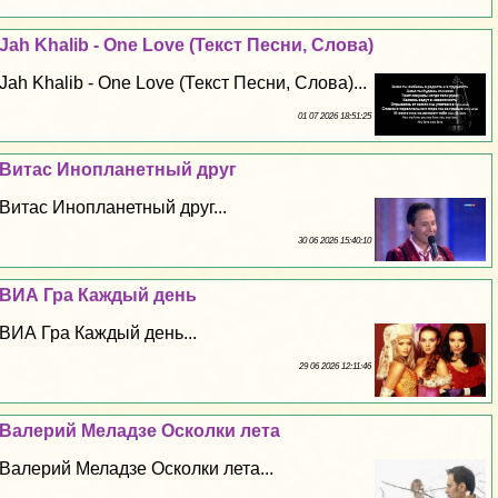
Jah Khalib - One Love (Текст Песни, Слова)
Jah Khalib - One Love (Текст Песни, Слова)...
01 07 2026 18:51:25
Витас Инопланетный друг
Витас Инопланетный друг...
30 06 2026 15:40:10
ВИА Гра Каждый день
ВИА Гра Каждый день...
29 06 2026 12:11:46
Валерий Меладзе Осколки лета
Валерий Меладзе Осколки лета...