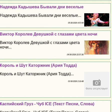
Надежда Кадышева Бывали дни веселые
Надежда Кадышева Бывали дни веселые...
05 08 2026 4:57:44
Виктор Королев Дeвyшкой с глазами цвета ночи
Виктор Королев Дeвyшкой с глазами цвета
ночи...
04 08 2026 22:57:36
Король и Шут Каторжник (Ария Тодда)
Король и Шут Каторжник (Ария Тодда)...
03 08 2026 2:16:48
Каспийский Груз - Чуб ICE (Текст Песни, Слова)