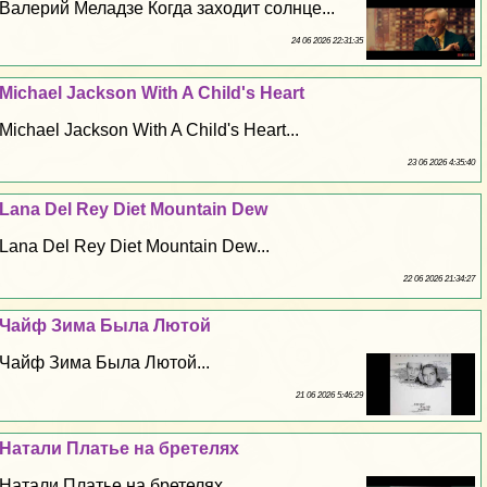
Валерий Меладзе Когда заходит солнце...
24 06 2026 22:31:35
Michael Jackson With A Child's Heart
Michael Jackson With A Child's Heart...
23 06 2026 4:35:40
Lana Del Rey Diet Mountain Dew
Lana Del Rey Diet Mountain Dew...
22 06 2026 21:34:27
Чайф Зима Была Лютой
Чайф Зима Была Лютой...
21 06 2026 5:46:29
Натали Платье на бретелях
Натали Платье на бретелях...