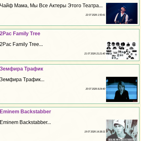
Чайф Мама, Мы Все Актеры Этого Театра...
22 07 2026 1:50:41
2Pac Family Tree
2Pac Family Tree...
21 07 2026 21:21:40
Земфира Трафик
Земфира Трафик...
20 07 2026 8:24:40
Eminem Backstabber
Eminem Backstabber...
19 07 2026 14:38:31