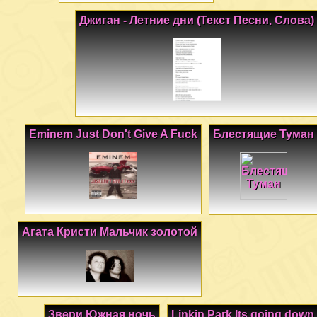
Джиган - Летние дни (Текст Песни, Слова)
Eminem Just Don't Give A Fuck
Блестящие Туман
Агата Кристи Мальчик золотой
Звери Южная ночь
Linkin Park Its going down