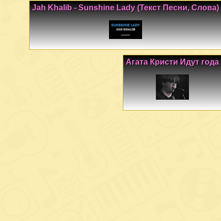
Jah Khalib - Sunshine Lady (Текст Песни, Слова)
Агата Кристи Идут года