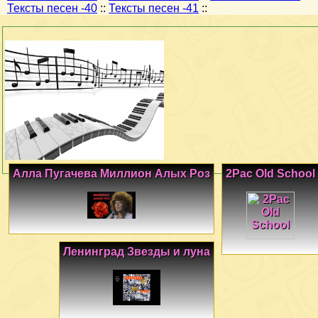
Тексты песен -40
::
Тексты песен -41
::
Алла Пугачева Миллион Алых Роз
2Pac Old School
Ленинград Звезды и луна