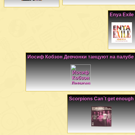
Enya Exile
Иосиф Кобзон Девчонки танцуют на палубе
Scorpions Can`t get enough