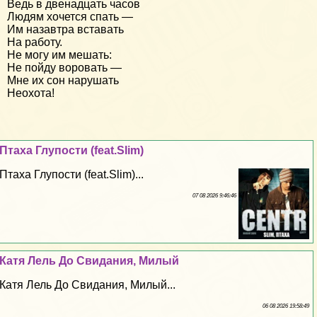
Ведь в двенадцать часов
Людям хочется спать —
Им назавтра вставать
На работу.
Не могу им мешать:
Не пойду воровать —
Мне их сон нарушать
Неохота!
Птаха Глупости (feat.Slim)
Птаха Глупости (feat.Slim)...
07 08 2026 9:46:46
Катя Лель До Свидания, Милый
Катя Лель До Свидания, Милый...
06 08 2026 19:58:49