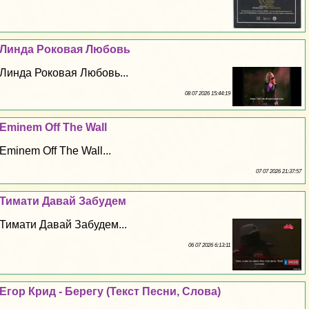
Линда Роковая Любовь
Линда Роковая Любовь...
08 07 2026 15:44:19
Eminem Off The Wall
Eminem Off The Wall...
07 07 2026 21:37:57
Тимати Давай Забудем
Тимати Давай Забудем...
06 07 2026 6:13:11
Егор Крид - Берегу (Текст Песни, Слова)