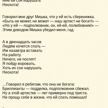
Мне ей сон нарушать
Неохота!
Говорил мне друг Мишка, что у ей есть сберкнижка.
«Быть не может, не может — наш артист не богат!» —
«Но у ей — подполковник, он, ей-ей, полюбовник!» —
Этим доводом Мишка убедил меня, гад.
А в двенадцать часов
Людям хочется спать —
Им назавтра вставать
На работу.
Ничего, не поспят!
Я пойду воровать,
Хоть их сон нарушать
Неохота!
…Говорил я ребятам, что она не богата:
Бриллианты — подделка, подполковник сбежал.
Ну а этой артистке — лет примерно под триста.
Не прощу себе в жизни, что ей спать помешал!