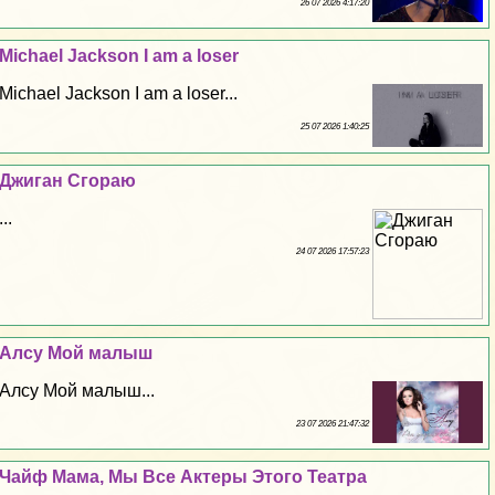
26 07 2026 4:17:20
Michael Jackson I am a loser
Michael Jackson I am a loser...
25 07 2026 1:40:25
Джиган Сгораю
...
24 07 2026 17:57:23
Алсу Мой малыш
Алсу Мой малыш...
23 07 2026 21:47:32
Чайф Мама, Мы Все Актеры Этого Театра