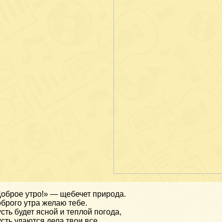
оброе утро!» — щебечет природа.
брого утра желаю тебе.
сть будет ясной и теплой погода,
сть удаются дела твои все.