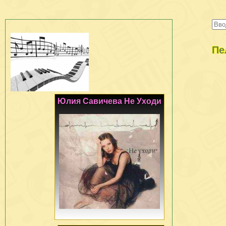
Пе
Юлия Савичева Не Уходи