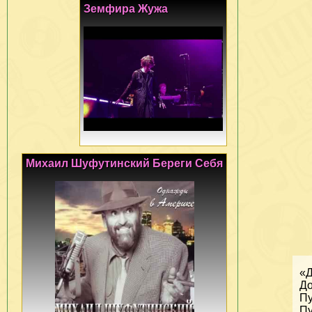
Земфира Жужа
Михаил Шуфутинский Береги Себя
«Д
До
Пу
Пу