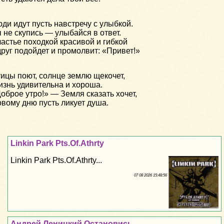
ди идут пусть навстречу с улыбкой.
 не скупись — улыбайся в ответ.
астье походкой красивой и гибкой
руг подойдет и промолвит: «Привет!»
ицы поют, солнце землю щекочет,
знь удивительна и хороша.
оброе утро!» — Земля сказать хочет,
вому дню пусть ликует душа.
Linkin Park Pts.Of.Athrty
Linkin Park Pts.Of.Athrty...
07 08 2026 15:48:56
Андрей Леницкий Остановись