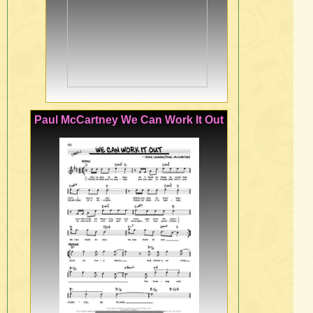
Paul McCartney We Can Work It Out