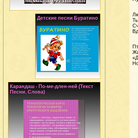
Лю
Детские песни Буратино
Ты
Сч
Вд
Пт
Жи
«Д
Но
Карандаш - По-ме-длен-ней (Текст
Песни, Слова)