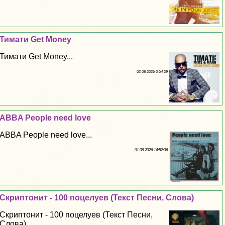
Тимати Get Money
Тимати Get Money...
02 08 2026 0:54:29
ABBA People need love
ABBA People need love...
01 08 2026 14:52:36
Скриптонит - 100 поцелуев (Текст Песни, Слова)
Скриптонит - 100 поцелуев (Текст Песни,
Слова)...