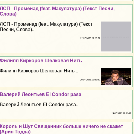
ЛСП - Променад (feat. Макулатура) (Текст Песни,
Слова)
ЛСП - Променад (feat. Макулатура) (Текст
Песни, Слова)...
21 07 2026 19:16:28
Филипп Киркоров Шелковая Нить
Филипп Киркоров Шелковая Нить...
20 07 2026 18:32:30
Валерий Леонтьев El Condor pasa
Валерий Леонтьев El Condor pasa...
19 07 2026 17:11:40
Король и Шут Священник больше ничего не скажет
(Ария Тодда)