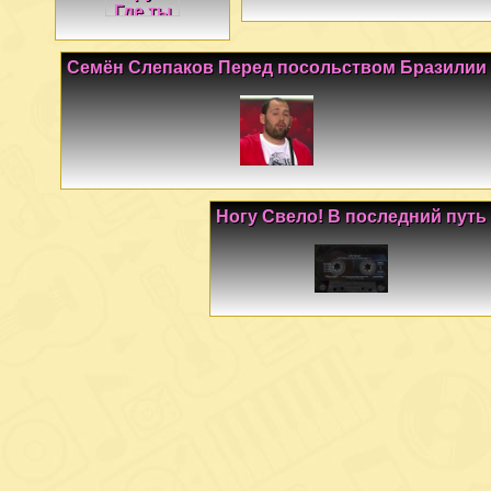
Семён Слепаков Перед посольством Бразилии
Ногу Свело! В последний путь