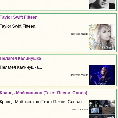
Taylor Swift Fifteen
Taylor Swift Fifteen...
03 07 2026 23:28:19
Пелагея Калинушка
Пелагея Калинушка...
02 07 2026 22:33:19
Кравц - Мой хип-хоп (Текст Песни, Слова)
Кравц - Мой хип-хоп (Текст Песни, Слова)...
01 07 2026 3:29:47