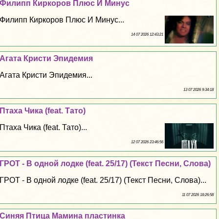
Филипп Киркоров Плюс И Минус
Филипп Киркоров Плюс И Минус...
14 07 2026 12:43:21
Агата Кристи Эпидемия
Агата Кристи Эпидемия...
13 07 2026 9:34:18
Птаха Чика (feat. Тато)
Птаха Чика (feat. Тато)...
12 07 2026 23:46:56
ГРОТ - В одной лодке (feat. 25/17) (Текст Песни, Слова)
ГРОТ - В одной лодке (feat. 25/17) (Текст Песни, Слова)...
11 07 2026 18:26:58
Синяя Птица Мамина пластинка