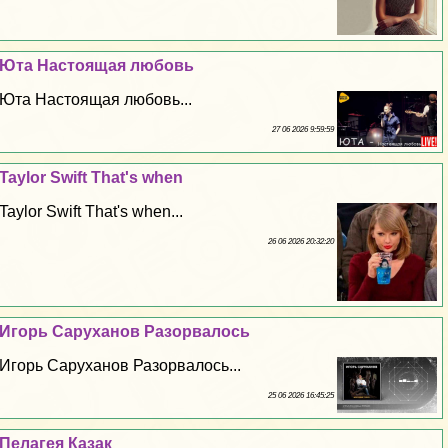
Юта Настоящая любовь
Юта Настоящая любовь...
27 06 2026 9:59:59
Taylor Swift That's when
Taylor Swift That's when...
26 06 2026 20:32:20
Игорь Саруханов Разорвалось
Игорь Саруханов Разорвалось...
25 06 2026 16:45:25
Пелагея Казак