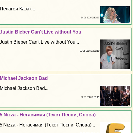
Пелагея Казак...
24 06 2026 7:12:27
Justin Bieber Can't Live without You
Justin Bieber Can't Live without You...
23 06 2026 18:11:10
Michael Jackson Bad
Michael Jackson Bad...
22 06 2026 6:59:15
5'Nizza - Негасимая (Текст Песни, Слова)
5'Nizza - Негасимая (Текст Песни, Слова)...