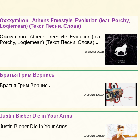
Oxxxymiron - Athens Freestyle, Evolution (feat. Porchy,
Loqiemean) (Текст Песни, Слова)
Oxxxymiron - Athens Freestyle, Evolution (feat.
Porchy, Loqiemean) (Текст Песни, Слова)...
05 08 2026 2:33:15
Братья Грим Вернись
Братья Грим Вернись...
04 08 2026 10:42:34
Justin Bieber Die in Your Arms
Justin Bieber Die in Your Arms...
03 08 2026 22:55:50