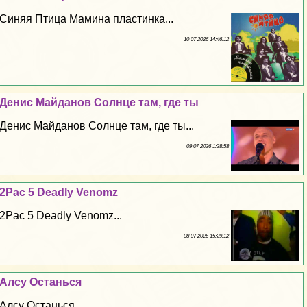
Синяя Птица Мамина пластинка...
10 07 2026 14:46:12
Денис Майданов Солнце там, где ты
Денис Майданов Солнце там, где ты...
09 07 2026 1:38:58
2Pac 5 Deadly Venomz
2Pac 5 Deadly Venomz...
08 07 2026 15:29:12
Алсу Останься
Алсу Останься...