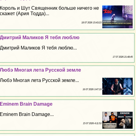
Король и Шут Священник больше ничего не
скажет (Ария Тодда)...
18 07 2026 15:43:23
Дмитрий Маликов Я тебя люблю
Дмитрий Маликов Я тебя люблю...
17 07 2026 21:48:45
Любэ Многая лета Русской земле
Любэ Многая лета Русской земле...
16 07 2026 3:47:19
Eminem Brain Damage
Eminem Brain Damage...
15 07 2026 4:11:53