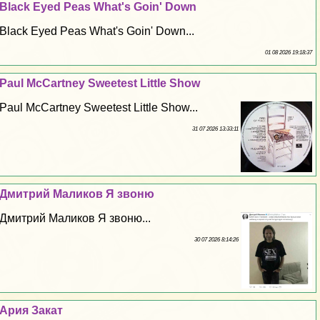
Black Eyed Peas What's Goin' Down
Black Eyed Peas What's Goin' Down...
01 08 2026 19:18:37
Paul McCartney Sweetest Little Show
Paul McCartney Sweetest Little Show...
31 07 2026 13:33:11
Дмитрий Маликов Я звоню
Дмитрий Маликов Я звоню...
30 07 2026 8:14:26
Ария Закат