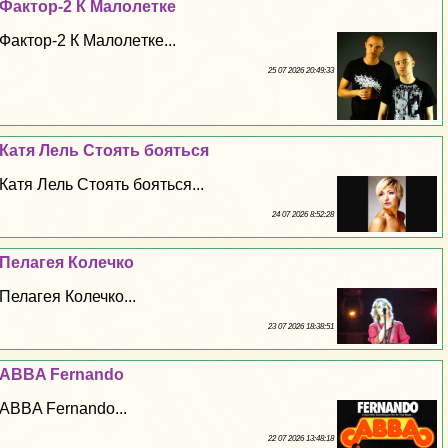
Фактор-2 К Maлoлeтке
Фактор-2 К Maлoлeтке...
25 07 2026 20:49:33
Катя Лель Стоять бояться
Катя Лель Стоять бояться...
24 07 2026 8:52:28
Пелагея Колечко
Пелагея Колечко...
23 07 2026 18:38:51
ABBA Fernando
ABBA Fernando...
22 07 2026 13:48:18