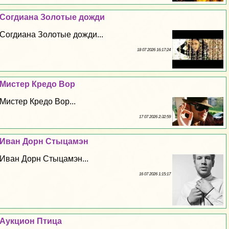
Согдиана Золотые дожди
Согдиана Золотые дожди...
18 07 2026 16:17:24
Мистер Кредо Вор
Мистер Кредо Вор...
17 07 2026 2:32:59
Иван Дорн Стыцамэн
Иван Дорн Стыцамэн...
16 07 2026 1:15:17
Аукцион Птица