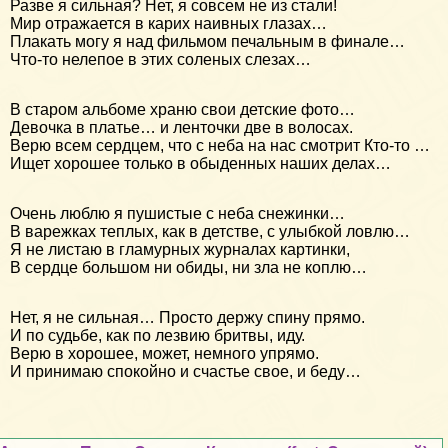
Разве я сильная? Нет, я совсем не из стали!
Мир отражается в карих наивных глазах…
Плакать могу я над фильмом печальным в финале…
Что-то нелепое в этих соленых слезах…
В старом альбоме храню свои детские фото…
Девочка в платье… и ленточки две в волосах.
Верю всем сердцем, что с неба на нас смотрит Кто-то …
Ищет хорошее только в обыденных наших делах…
Очень люблю я пушистые с неба снежинки…
В варежках теплых, как в детстве, с улыбкой ловлю…
Я не листаю в гламурных журналах картинки,
В сердце большом ни обиды, ни зла не коплю…
Нет, я не сильная… Просто держу спину прямо.
И по судьбе, как по лезвию бритвы, иду.
Верю в хорошее, может, немного упрямо.
И принимаю спокойно и счастье свое, и беду…