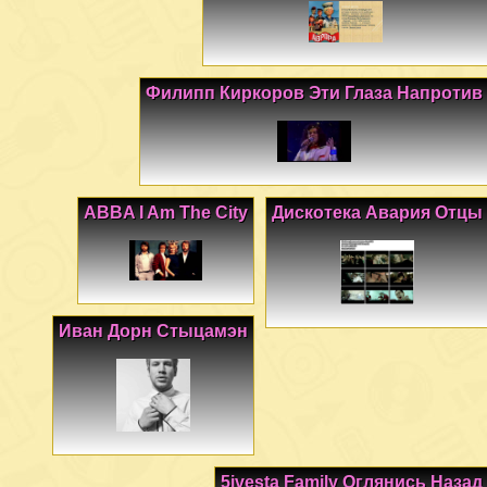
Филипп Киркоров Эти Глаза Напротив
ABBA I Am The City
Дискотека Авария Отцы
Иван Дорн Стыцамэн
5ivesta Family Оглянись Назад