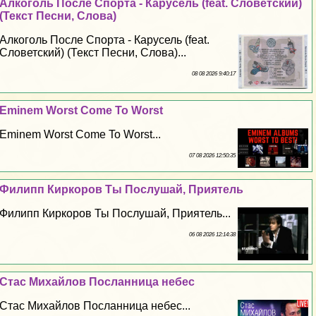
Алкоголь После Спорта - Карусель (feat. Словетский)
(Текст Песни, Слова)
Алкоголь После Спорта - Карусель (feat.
Словетский) (Текст Песни, Слова)...
08 08 2026 9:40:17
Eminem Worst Come To Worst
Eminem Worst Come To Worst...
07 08 2026 12:50:35
Филипп Киркоров Ты Послушай, Приятель
Филипп Киркоров Ты Послушай, Приятель...
06 08 2026 12:14:38
Стас Михайлов Посланница небес
Стас Михайлов Посланница небес...