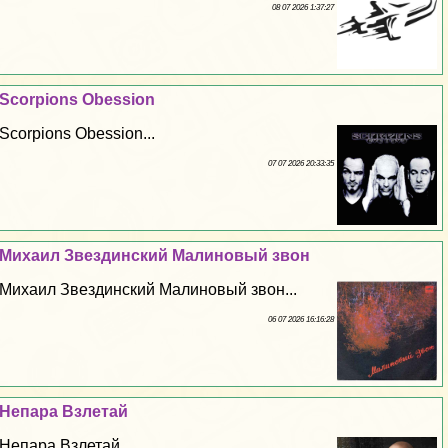
08 07 2026 1:37:27
Scorpions Obession
Scorpions Obession...
07 07 2026 20:33:35
Михаил Звездинский Малиновый звон
Михаил Звездинский Малиновый звон...
06 07 2026 16:16:28
Непара Взлетай
Непара Взлетай...