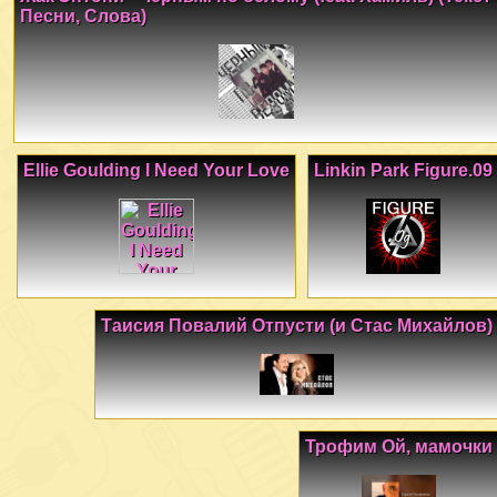
Песни, Слова)
Ellie Goulding I Need Your Love
Linkin Park Figure.09
Таисия Повалий Отпусти (и Стас Михайлов)
Трофим Ой, мамочки