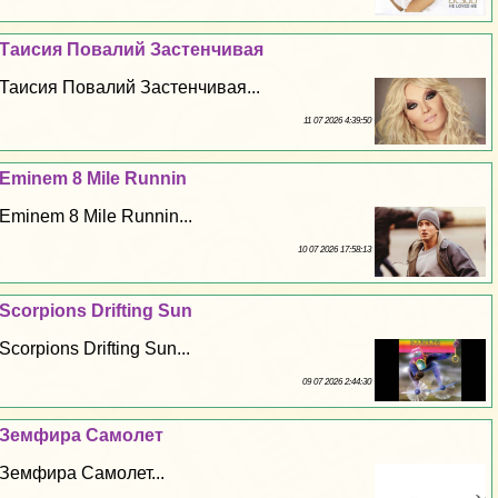
Таисия Повалий Застенчивая
Таисия Повалий Застенчивая...
11 07 2026 4:39:50
Eminem 8 Mile Runnin
Eminem 8 Mile Runnin...
10 07 2026 17:58:13
Scorpions Drifting Sun
Scorpions Drifting Sun...
09 07 2026 2:44:30
Земфира Самолет
Земфира Самолет...