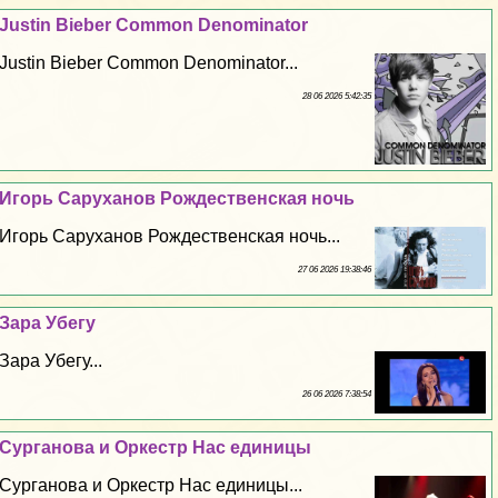
Justin Bieber Common Denominator
Justin Bieber Common Denominator...
28 06 2026 5:42:35
Игорь Саруханов Рождественская ночь
Игорь Саруханов Рождественская ночь...
27 06 2026 19:38:46
Зара Убегу
Зара Убегу...
26 06 2026 7:38:54
Сурганова и Оркестр Нас единицы
Сурганова и Оркестр Нас единицы...