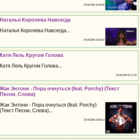
05 08 2026 19:26:46
Наталья Королева Навсегда
Наталья Королева Навсегда...
04 08 2026 19:14:22
Катя Лель Кругом Голова
Катя Лель Кругом Голова...
03 08 2026 21:17:30
Жак Энтони - Пора очнуться (feat. Porchy) (Текст
Песни, Слова)
Жак Энтони - Пора очнуться (feat. Porchy)
(Текст Песни, Слова)...
02 08 2026 16:59:13