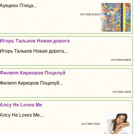
Аукцион Птица...
15 07 2026 12:26:32
Игорь Тальков Новая дорога
Игорь Тальков Новая дорога...
14 07 2026 22:48:52
Филипп Киркоров Поцелуй
Филипп Киркоров Поцелуй...
13 07 2026 1:40:52
Алсу He Loves Me
Алсу He Loves Me...
12 07 2026 7:59:22