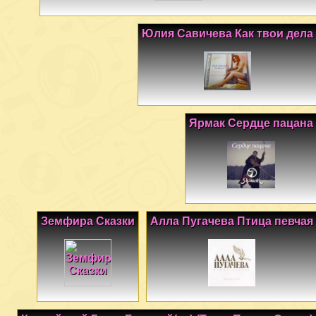
Юлия Савичева Как твои дела
Ярмак Сердце пацана
Земфира Сказки
Алла Пугачева Птица певчая