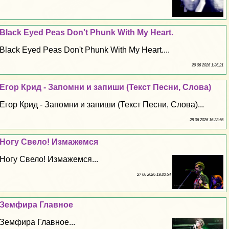
Black Eyed Peas Don't Phunk With My Heart.
Black Eyed Peas Don't Phunk With My Heart....
29 06 2026 1:36:21
Егор Крид - Запомни и запиши (Текст Песни, Слова)
Егор Крид - Запомни и запиши (Текст Песни, Слова)...
28 06 2026 16:23:56
Ногу Свело! Измажемся
Ногу Свело! Измажемся...
27 06 2026 19:20:54
Земфира Главное
Земфира Главное...