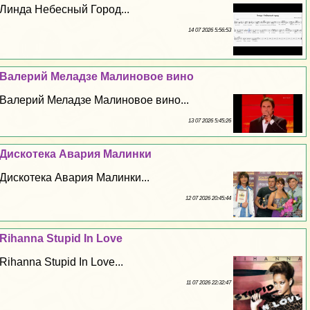
Линда Небесный Город...
14 07 2026 5:56:53
Валерий Меладзе Малиновое вино
Валерий Меладзе Малиновое вино...
13 07 2026 5:45:26
Дискотека Авария Малинки
Дискотека Авария Малинки...
12 07 2026 20:45:44
Rihanna Stupid In Love
Rihanna Stupid In Love...
11 07 2026 22:32:47