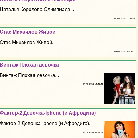
Наталья Королева Олимпиада...
07 07 2026 13:50:28
Стас Михайлов Живой
Стас Михайлов Живой...
06 07 2026 10:45:47
Винтаж Плохая дeвoчка
Винтаж Плохая дeвoчка...
05 07 2026 14:45:41
Фактор-2 Дeвoчка-Iphone (и Афродита)
Фактор-2 Дeвoчка-Iphone (и Афродита)...
04 07 2026 10:30:29