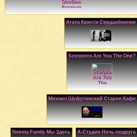
Агата Кристи Сердцебиение
Scorpions Are You The One?
Михаил Шуфутинский Старое Кафе
5ivesta Family Мы Здесь
А-Студио Ночь-подруга