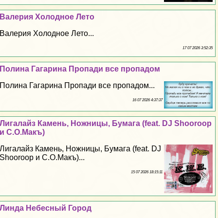
Валерия Холодное Лето
Валерия Холодное Лето...
17 07 2026 3:52:35
Полина Гагарина Пропади все пропадом
Полина Гагарина Пропади все пропадом...
16 07 2026 4:37:37
Лигалайз Камень, Ножницы, Бумага (feat. DJ Shooroop
и С.О.Макъ)
Лигалайз Камень, Ножницы, Бумага (feat. DJ
Shooroop и С.О.Макъ)...
15 07 2026 18:15:11
Линда Небесный Город