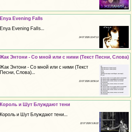
Enya Evening Falls
Enya Evening Falls...
24 07 2026 10:47:13
Жак Энтони - Со мной или с ними (Текст Песни, Слова)
Жак Энтони - Со мной или с ними (Текст
Песни, Слова)...
23 07 2026 18:56:14
Король и Шут Блуждают тени
Король и Шут Блуждают тени...
22 07 2026 5:36:22