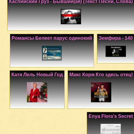
Каспийский Груз - Бывший(ая) (Текст Песни, Слова)
Романсы Белеет парус одинокий
Земфира - 140
Катя Лель Новый Год
Макс Корж Кто здесь отец!
Enya Flora's Secret