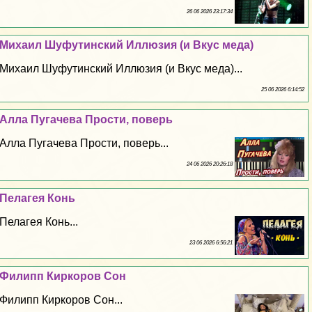
26 06 2026 23:17:34
Михаил Шуфутинский Иллюзия (и Вкус меда)
Михаил Шуфутинский Иллюзия (и Вкус меда)...
25 06 2026 6:14:52
Алла Пугачева Прости, поверь
Алла Пугачева Прости, поверь...
24 06 2026 20:26:18
Пелагея Конь
Пелагея Конь...
23 06 2026 6:56:21
Филипп Киркоров Сон
Филипп Киркоров Сон...