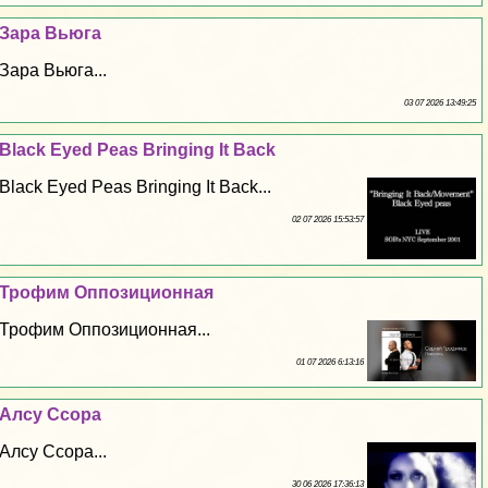
Зара Вьюга
Зара Вьюга...
03 07 2026 13:49:25
Black Eyed Peas Bringing It Back
Black Eyed Peas Bringing It Back...
02 07 2026 15:53:57
Трофим Оппозиционная
Трофим Оппозиционная...
01 07 2026 6:13:16
Алсу Ссора
Алсу Ссора...
30 06 2026 17:36:13