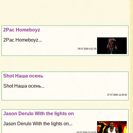
2Pac Homeboyz
2Pac Homeboyz...
09 07 2026 4:21:35
Shot Наша осень
Shot Наша осень...
07 07 2026 13:35:43
Jason Derulo With the lights on
Jason Derulo With the lights on...
05 07 2026 15:18:35