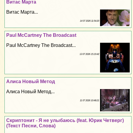
Витас Марта
Витас Марта...
14 07 2026 11:54:20
Paul McCartney The Broadcast
Paul McCartney The Broadcast...
13 07 2026 15:19:42
Алиса Новый Метод
Алиса Новый Метод...
11 07 2026 10:48:21
Скриптонит - Я не улыбаюсь (feat. Юрик Четверг)
(Текст Песни, Слова)