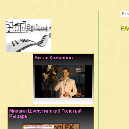
FA
Витас Комарово
Михаил Шуфутинский Толстый
Рыцарь