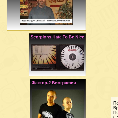
Scorpions Hate To Be Nice
Фактор-2 Биография
По
Вр
По
Сп