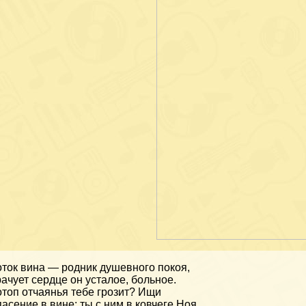
ток вина — родник душевного покоя,
ачует сердце он усталое, больное.
топ отчаянья тебе грозит? Ищи
асение в вине: ты с ним в ковчеге Ноя.