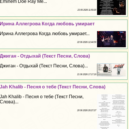
Eminem Doe Ray Me...
23 06 2026 11:50:20
Ирина Аллегрова Когда любовь умирает
Ирина Аллегрова Когда любовь умирает...
22 06 2026 12:44:59
Джиган - Отдыхай (Текст Песни, Слова)
Джиган - Отдыхай (Текст Песни, Слова)...
21 06 2026 17:17:19
Jah Khalib - Песня о тебе (Текст Песни, Слова)
Jah Khalib - Песня о тебе (Текст Песни,
Слова)...
20 06 2026 20:27:27