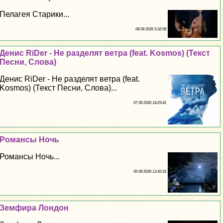
Пелагея Старики...
08 08 2026 5:32:58
Денис RiDer - Не разделят ветра (feat. Kosmos) (Текст
Песни, Слова)
Денис RiDer - Не разделят ветра (feat.
Kosmos) (Текст Песни, Слова)...
07 08 2026 14:25:41
Романсы Ночь
Романсы Ночь...
06 08 2026 13:42:16
Земфира Лондон