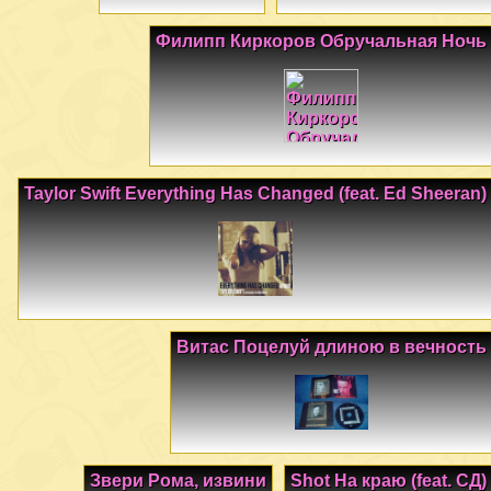
Филипп Киркоров Обручальная Ночь
Taylor Swift Everything Has Changed (feat. Ed Sheeran)
Витас Поцелуй длиною в вечность
Звери Рома, извини
Shot На краю (feat. СД)