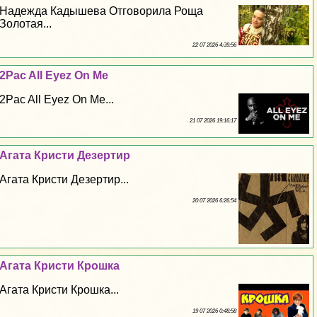
Надежда Кадышева Отговорила Роща
Золотая...
22 07 2026 4:39:56
2Pac All Eyez On Me
2Pac All Eyez On Me...
21 07 2026 19:16:17
Агата Кристи Дезертир
Агата Кристи Дезертир...
20 07 2026 6:26:54
Агата Кристи Крошка
Агата Кристи Крошка...
19 07 2026 0:48:58