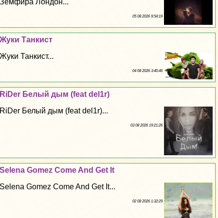
Земфира Лондон...
05 08 2026 9:54:19
Жуки Танкист
Жуки Танкист...
04 08 2026 3:40:46
RiDer Белый дым (feat del1r)
RiDer Белый дым (feat del1r)...
03 08 2026 19:21:26
Selena Gomez Come And Get It
Selena Gomez Come And Get It...
02 08 2026 1:32:29