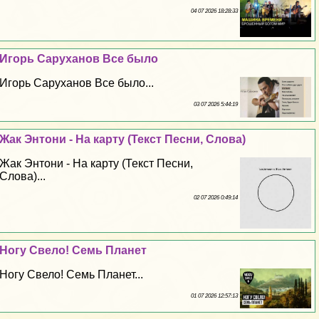
04 07 2026 18:28:33
Игорь Саруханов Все было
Игорь Саруханов Все было...
03 07 2026 5:44:19
Жак Энтони - На карту (Текст Песни, Слова)
Жак Энтони - На карту (Текст Песни,
Слова)...
02 07 2026 0:49:14
Ногу Свело! Семь Планет
Ногу Свело! Семь Планет...
01 07 2026 12:57:13