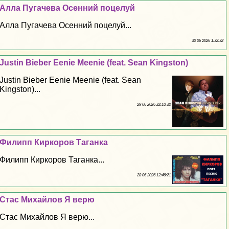
Алла Пугачева Осенний поцелуй
Алла Пугачева Осенний поцелуй...
30 06 2026 1:32:32
Justin Bieber Eenie Meenie (feat. Sean Kingston)
Justin Bieber Eenie Meenie (feat. Sean
Kingston)...
29 06 2026 22:10:32
Филипп Киркоров Таганка
Филипп Киркоров Таганка...
28 06 2026 12:46:21
Стас Михайлов Я верю
Стас Михайлов Я верю...