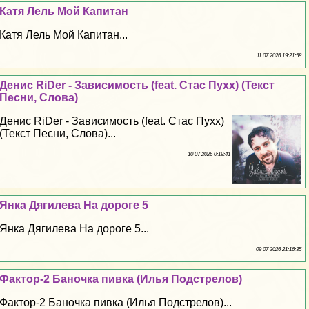
Катя Лель Мой Капитан
Катя Лель Мой Капитан...
11 07 2026 19:21:58
Денис RiDer - Зависимость (feat. Стас Пухх) (Текст
Песни, Слова)
Денис RiDer - Зависимость (feat. Стас Пухх)
(Текст Песни, Слова)...
10 07 2026 0:19:41
Янка Дягилева На дороге 5
Янка Дягилева На дороге 5...
09 07 2026 21:16:35
Фактор-2 Баночка пивка (Илья Подстрелов)
Фактор-2 Баночка пивка (Илья Подстрелов)...