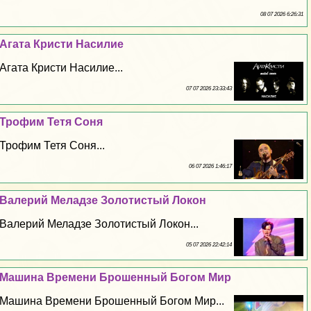
08 07 2026 6:26:31
Агата Кристи Насилие
Агата Кристи Насилие...
07 07 2026 23:33:43
Трофим Тетя Соня
Трофим Тетя Соня...
06 07 2026 1:46:17
Валерий Меладзе Золотистый Локон
Валерий Меладзе Золотистый Локон...
05 07 2026 22:42:14
Машина Времени Брошенный Богом Мир
Машина Времени Брошенный Богом Мир...