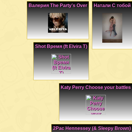
Валерия The Party's Over
Натали С тобой
Shot Время (ft Elvira T)
Katy Perry Choose your battles
2Pac Hennessey (& Sleepy Brown)