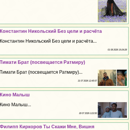
Константин Никольский Без цели и расчёта
Константин Никольский Без цели и расчёта...
01 08 2026 19:24:28
Тимати Брат (посвещается Ратмиру)
Тимати Брат (посвещается Ратмиру)...
31 07 2026 12:45:57
Кино Малыш
Кино Малыш...
30 07 2026 3:23:50
Филипп Киркоров Ты Скажи Мне, Вишня