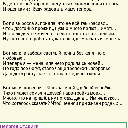
В детстве всё хорошо, нету злых, лицемеров и шторма…
И оценками я буду радовать маму теперь.
Вот и выросла я, поняла, что не всё так красиво…
Чтоб достойно прожить, нужно много валюты иметь…
И что людям не хочется сделать кого-то счастливым.
Нужно просто работать, как лошадь, молчать и терпеть…
Вот меня и забрал светлый принц без коня, но с
любовью…
И теперь я — жена, для него родила сыновей…
Но года всё бегут, стало чаще тревожить здоровье.
Да и дети растут как-то в такт с сединою моей…
Вот меня понесли… Я в красивой удобной коробке…
Тихо плачет семья и друзей пара-тройка моих…
Много, кто не пришёл, ну погода, дела… Им неловко…
Что хотелось сказать? Чтоб ценили при жизни родных…
Пелагея Старики