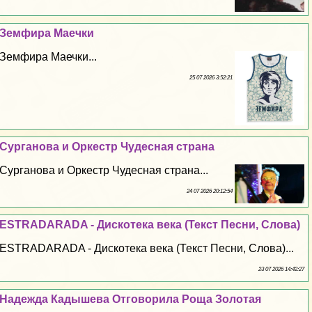
Земфира Маечки
Земфира Маечки...
25 07 2026 3:52:21
Сурганова и Оркестр Чудесная страна
Сурганова и Оркестр Чудесная страна...
24 07 2026 20:12:54
ESTRADARADA - Дискотека века (Текст Песни, Слова)
ESTRADARADA - Дискотека века (Текст Песни, Слова)...
23 07 2026 14:42:27
Надежда Кадышева Отговорила Роща Золотая