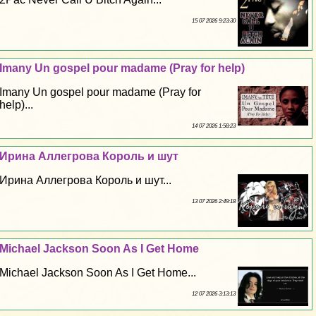
15 07 2026 9:23:30
Imany Un gospel pour madame (Pray for help)
Imany Un gospel pour madame (Pray for
help)...
14 07 2026 1:58:23
Ирина Аллегрова Король и шут
Ирина Аллегрова Король и шут...
13 07 2026 2:49:18
Michael Jackson Soon As I Get Home
Michael Jackson Soon As I Get Home...
12 07 2026 3:13:13