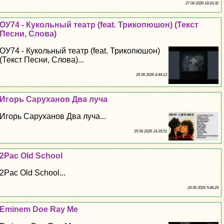
27 06 2026 18:16:32
ОУ74 - Кукольный театр (feat. Трикопюшон) (Текст
Песни, Слова)
ОУ74 - Кукольный театр (feat. Трикопюшон)
(Текст Песни, Слова)...
26 06 2026 4:44:13
Игорь Саруханов Два луча
Игорь Саруханов Два луча...
25 06 2026 14:39:51
2Pac Old School
2Pac Old School...
24 06 2026 5:46:29
Eminem Doe Ray Me