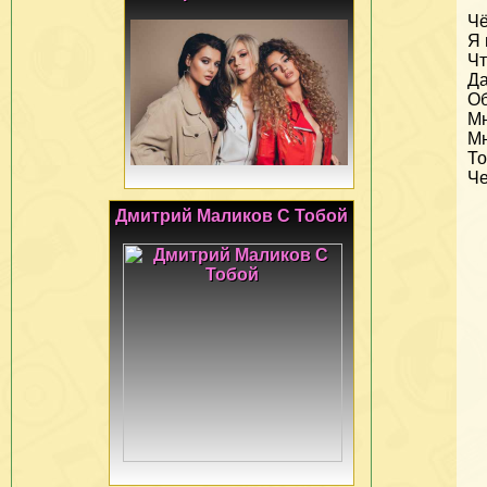
Чё
Я 
Чт
Да
Об
Мн
Мн
То
Че
Дмитрий Маликов С Тобой