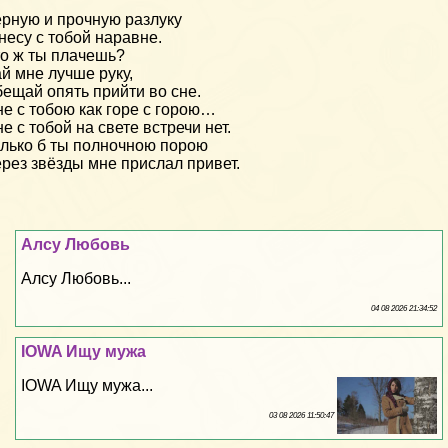
рную и прочную разлуку
несу с тобой наравне.
о ж ты плачешь?
й мне лучше руку,
ещай опять прийти во сне.
е с тобою как горе с горою…
е с тобой на свете встречи нет.
лько б ты полночною порою
рез звёзды мне прислал привет.
Алсу Любовь
Алсу Любовь...
04 08 2026 21:34:52
IOWA Ищу мужа
IOWA Ищу мужа...
03 08 2026 11:50:47