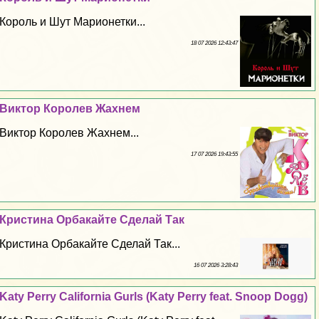
Король и Шут Марионетки...
18 07 2026 12:43:47
Виктор Королев Жахнем
Виктор Королев Жахнем...
17 07 2026 19:43:55
Кристина Орбакайте Сделай Так
Кристина Орбакайте Сделай Так...
16 07 2026 3:28:43
Katy Perry California Gurls (Katy Perry feat. Snoop Dogg)