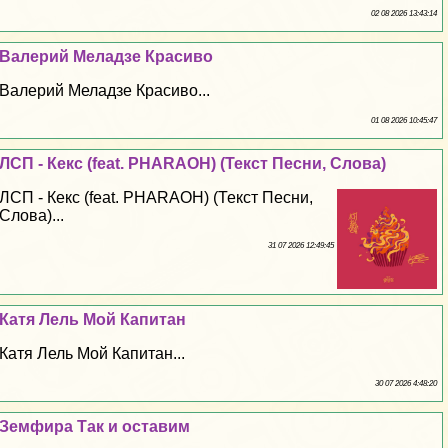
02 08 2026 13:43:14
Валерий Меладзе Красиво
Валерий Меладзе Красиво...
01 08 2026 10:45:47
ЛСП - Кекс (feat. PHARAOH) (Текст Песни, Слова)
ЛСП - Кекс (feat. PHARAOH) (Текст Песни,
Слова)...
31 07 2026 12:49:45
Катя Лель Мой Капитан
Катя Лель Мой Капитан...
30 07 2026 4:48:20
Земфира Так и оставим