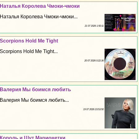
Наталья Королева Чмоки-чмоки
Наталья Королева Чмоки-чмоки...
21 07 2026 1:50:11
Scorpions Hold Me Tight
Scorpions Hold Me Tight...
20 07 2026 0:22:36
Валерия Мы боимся любить
Валерия Мы боимся любить...
19 07 2026 23:53:50
Король и Шут Марионетки