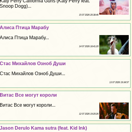
Katy Perry California Gurls (Katy Perry feat.
Snoop Dogg)...
15 07 2026 20:38:46
Алиса Птица Маpaбу
Алиса Птица Маpaбу...
14 07 2026 18:41:20
Стас Михайлов Озноб Души
Стас Михайлов Озноб Души...
13 07 2026 19:34:57
Витас Все могут короли
Витас Все могут короли...
12 07 2026 19:20:26
Jason Derulo Kama sutra (feat. Kid Ink)