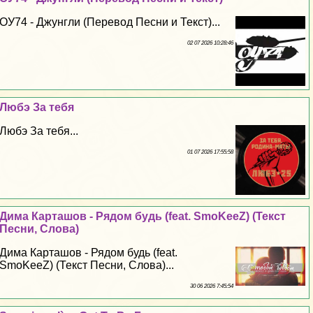
ОУ74 - Джунгли (Перевод Песни и Текст)...
02 07 2026 10:28:46
Любэ За тебя
Любэ За тебя...
01 07 2026 17:55:58
Дима Карташов - Рядом будь (feat. SmoKeeZ) (Текст
Песни, Слова)
Дима Карташов - Рядом будь (feat.
SmoKeeZ) (Текст Песни, Слова)...
30 06 2026 7:45:54