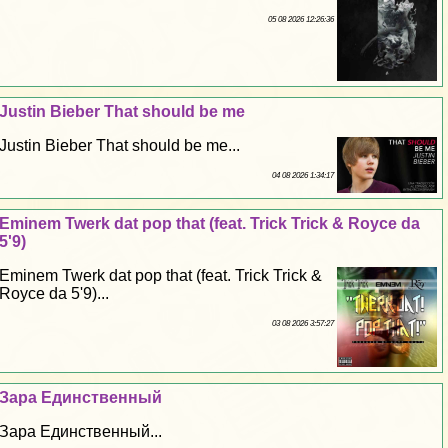
05 08 2026 12:26:36
Justin Bieber That should be me
Justin Bieber That should be me...
04 08 2026 1:34:17
Eminem Twerk dat pop that (feat. Trick Trick & Royce da
5'9)
Eminem Twerk dat pop that (feat. Trick Trick &
Royce da 5'9)...
03 08 2026 3:57:27
Зара Единственный
Зара Единственный...