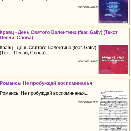
08 07 2026 12:28:36
Кравц - День Святого Валентина (feat. Galiv) (Текст
Песни, Слова)
Кравц - День Святого Валентина (feat. Galiv)
(Текст Песни, Слова)...
07 07 2026 19:40:47
Романсы Не пробуждай воспоминанья
Романсы Не пробуждай воспоминанья...
06 07 2026 20:44:40