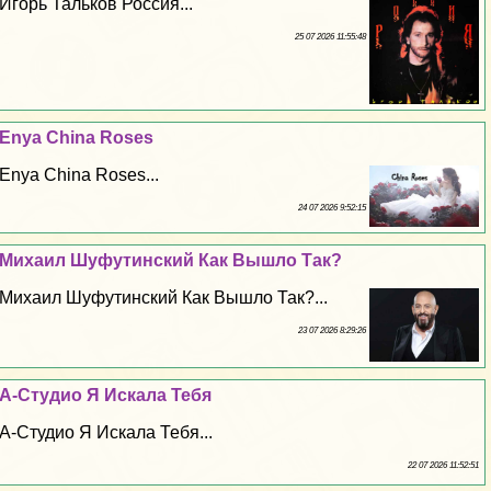
Игорь Тальков Россия...
25 07 2026 11:55:48
Enya China Roses
Enya China Roses...
24 07 2026 9:52:15
Михаил Шуфутинский Как Вышло Так?
Михаил Шуфутинский Как Вышло Так?...
23 07 2026 8:29:26
А-Студио Я Искала Тебя
А-Студио Я Искала Тебя...
22 07 2026 11:52:51