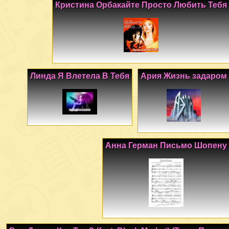
Кристина Орбакайте Просто Любить Тебя
Линда Я Влетела В Тебя
Ария Жизнь задаром
Анна Герман Письмо Шопену