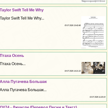
Taylor Swift Tell Me Why
Taylor Swift Tell Me Why...
05 07 2026 19:42:48
Птаха Осень
Птаха Осень...
04 07 2026 14:21:33
Алла Пугачева Большак
Алла Пугачева Большак...
03 07 2026 11:20:19
ОУ74 - Джунгли (Перевод Песни и Текст)