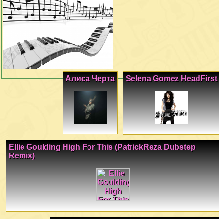
Алиса Черта
Selena Gomez HeadFirst
Ellie Goulding High For This (PatrickReza Dubstep
Remix)