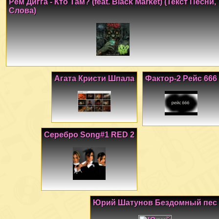
Рем Дигга - Кто Там? (feat. Black Market) (Текст Песни,
Слова)
Агата Кристи Шпала
Фактор-2 Рейс 666
Серебро Song#1 RED 2
Юрий Шатунов Бездомный пес