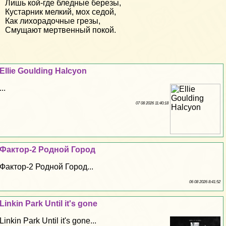
Лишь кой-где бледные березы,
Кустарник мелкий, мох седой,
Как лихорадочные грезы,
Смущают мертвенный покой.
Ellie Goulding Halcyon
...
07 08 2026 11:40:18
Фактор-2 Родной Город
Фактор-2 Родной Город...
06 08 2026 8:41:52
Linkin Park Until it's gone
Linkin Park Until it's gone...