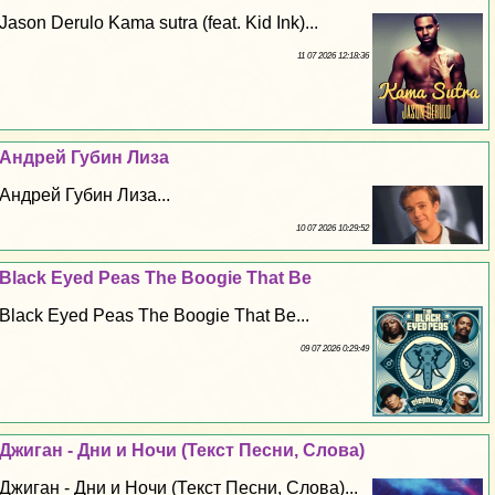
Jason Derulo Kama sutra (feat. Kid Ink)...
11 07 2026 12:18:36
Андрей Губин Лиза
Андрей Губин Лиза...
10 07 2026 10:29:52
Black Eyed Peas The Boogie That Be
Black Eyed Peas The Boogie That Be...
09 07 2026 0:29:49
Джиган - Дни и Ночи (Текст Песни, Слова)
Джиган - Дни и Ночи (Текст Песни, Слова)...