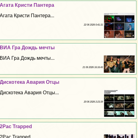
Агата Кристи Пантера
Агата Кристи Пантера...
22 06 2026 0:41:31
ВИА Гра Дождь мечты
ВИА Гра Дождь мечты...
21 06 2026 16:16:43
Дискотека Авария Отцы
Дискотека Авария Отцы...
20 06 2026 2:23:39
2Pac Trapped
2Pac Trapped...