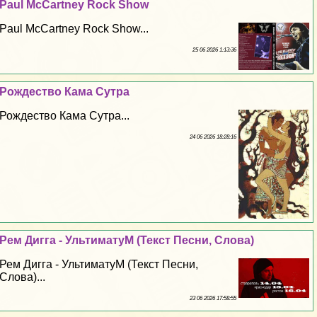
Paul McCartney Rock Show
Paul McCartney Rock Show...
25 06 2026 1:13:36
Рождество Кама Сутра
Рождество Кама Сутра...
24 06 2026 18:28:16
Рем Дигга - УльтиматуМ (Текст Песни, Слова)
Рем Дигга - УльтиматуМ (Текст Песни,
Слова)...
23 06 2026 17:58:55