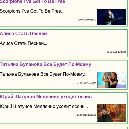
Scorpions I`ve Got To Be Free
Scorpions I`ve Got To Be Free...
29 06 2026 0:58:27
Алиса Стать Песней
Алиса Стать Песней...
28 06 2026 13:45:24
Татьяна Буланова Все Будет По-Моему
Татьяна Буланова Все Будет По-Моему...
27 06 2026 13:20:54
Юрий Шатунов Медленно уходит осень
Юрий Шатунов Медленно уходит осень...
26 06 2026 23:13:21