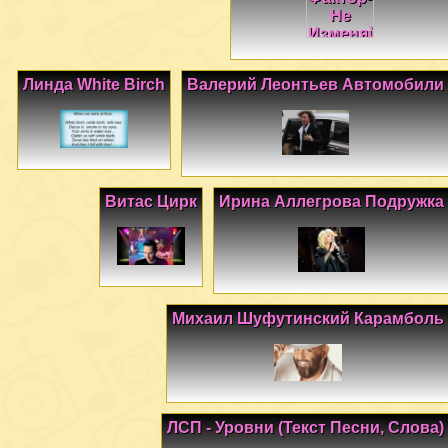
Линда White Birch
Валерий Леонтьев Автомобили
Витас Цирк
Ирина Аллегрова Подружка
Михаил Шуфутинский Карамболь
ЛСП - Уровни (Текст Песни, Слова)