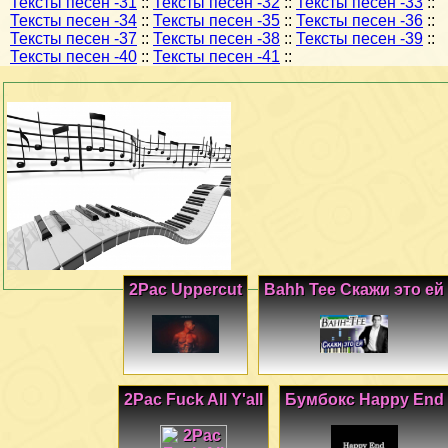
Тексты песен -31
::
Тексты песен -32
::
Тексты песен -33
::
Тексты песен -34
::
Тексты песен -35
::
Тексты песен -36
::
Тексты песен -37
::
Тексты песен -38
::
Тексты песен -39
::
Тексты песен -40
::
Тексты песен -41
::
2Pac Uppercut
Bahh Tee Скажи это ей
2Pac Fuck All Y'all
Бумбокс Happy End