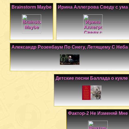
Brainstorm Maybe
Ирина Аллегрова Сведу с ума
Александр Розенбаум По Снегу, Летящему С Неба
Детские песни Баллада о кукле
Фактор-2 Не Изменяй Мне