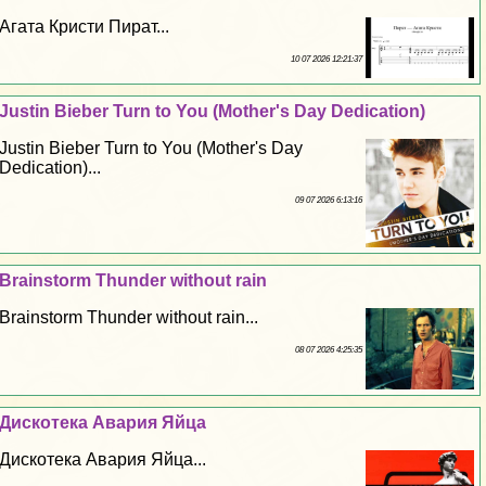
Агата Кристи Пират...
10 07 2026 12:21:37
Justin Bieber Turn to You (Mother's Day Dedication)
Justin Bieber Turn to You (Mother's Day
Dedication)...
09 07 2026 6:13:16
Brainstorm Thunder without rain
Brainstorm Thunder without rain...
08 07 2026 4:25:35
Дискотека Авария Яйца
Дискотека Авария Яйца...