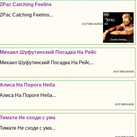
2Pac Catching Feelins
2Pac Catching Feelins...
21 07 2026 10:20:33
Михаил Шуфутинский Посадка На Рейс
Михаил Шуфутинский Посадка На Рейс...
20 07 2026 18:43:55
Алиса На Пороге Неба
Алиса На Пороге Неба...
19 07 2026 6:16:56
Тимати Не сходи с ума
Тимати Не сходи с ума...