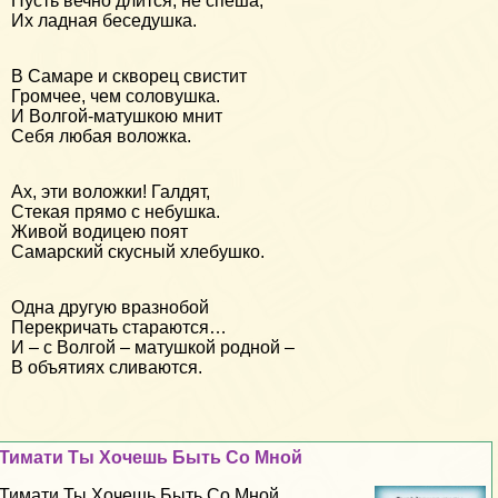
Пусть вечно длится, не спеша,
Их ладная беседушка.
В Самаре и скворец свистит
Громчее, чем соловушка.
И Волгой-матушкою мнит
Себя любая воложка.
Ах, эти воложки! Галдят,
Стекая прямо с небушка.
Живой водицею поят
Самарский скусный хлебушко.
Одна другую вразнобой
Перекричать стараются…
И – с Волгой – матушкой родной –
В объятиях сливаются.
Тимати Ты Хочешь Быть Со Мной
Тимати Ты Хочешь Быть Со Мной...