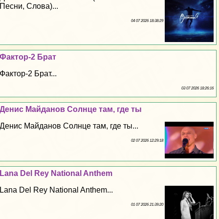
Песни, Слова)...
04 07 2026 18:38:29
Фактор-2 Брат
Фактор-2 Брат...
03 07 2026 18:26:16
Денис Майданов Солнце там, где ты
Денис Майданов Солнце там, где ты...
02 07 2026 12:29:18
Lana Del Rey National Anthem
Lana Del Rey National Anthem...
01 07 2026 21:39:20