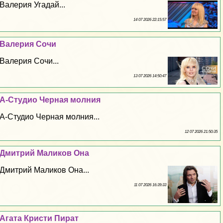
Валерия Угадай...
14 07 2026 22:15:57
Валерия Сочи
Валерия Сочи...
13 07 2026 14:50:47
А-Студио Черная молния
А-Студио Черная молния...
12 07 2026 21:50:35
Дмитрий Маликов Она
Дмитрий Маликов Она...
11 07 2026 16:39:33
Агата Кристи Пират