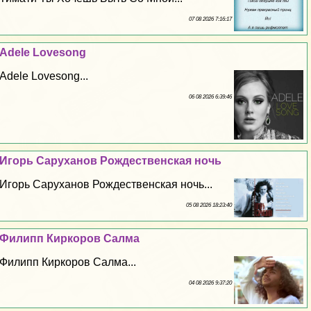
07 08 2026 7:16:17
Adele Lovesong
Adele Lovesong...
06 08 2026 6:39:46
Игорь Саруханов Рождественская ночь
Игорь Саруханов Рождественская ночь...
05 08 2026 18:23:40
Филипп Киркоров Салма
Филипп Киркоров Салма...
04 08 2026 9:37:20