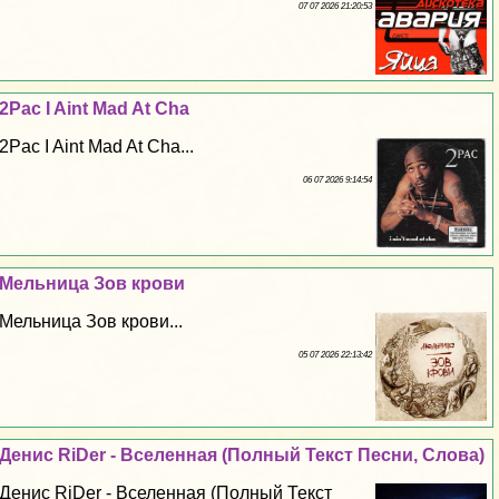
07 07 2026 21:20:53
2Pac I Aint Mad At Cha
2Pac I Aint Mad At Cha...
06 07 2026 9:14:54
Мельница Зов крови
Мельница Зов крови...
05 07 2026 22:13:42
Денис RiDer - Вселенная (Полный Текст Песни, Слова)
Денис RiDer - Вселенная (Полный Текст