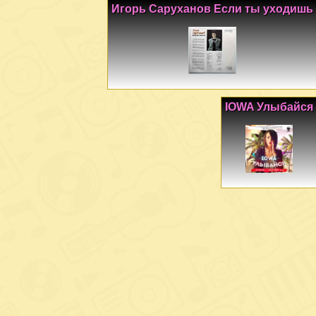
Игорь Саруханов Если ты уходишь
IOWA Улыбайся