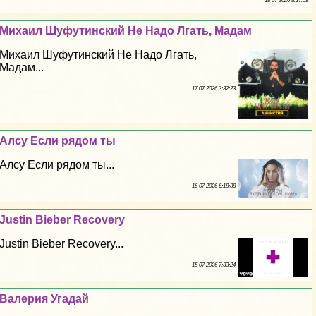
18 07 2026 8:17:59
Михаил Шуфутинский Не Надо Лгать, Мадам
Михаил Шуфутинский Не Надо Лгать,
Мадам...
17 07 2026 3:32:23
Алсу Если рядом ты
Алсу Если рядом ты...
16 07 2026 6:18:38
Justin Bieber Recovery
Justin Bieber Recovery...
15 07 2026 7:33:24
Валерия Угадай