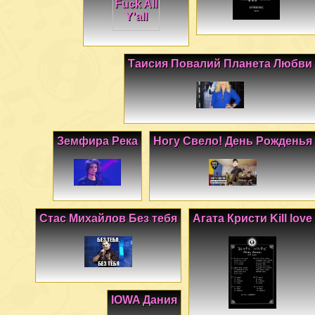
Таисия Повалий Планета Любви
Земфира Река
Ногу Свело! День Рожденья
Стас Михайлов Без тебя
Агата Кристи Kill love
IOWA Дания