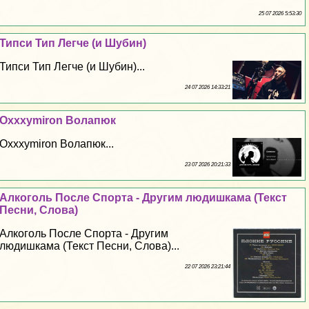
25 07 2026 5:53:30
Типси Тип Легче (и Шубин)
Типси Тип Легче (и Шубин)...
24 07 2026 14:33:21
Oxxxymiron Волапюк
Oxxxymiron Волапюк...
23 07 2026 20:21:33
Алкоголь После Спорта - Другим людишкама (Текст
Песни, Слова)
Алкоголь После Спорта - Другим
людишкама (Текст Песни, Слова)...
22 07 2026 23:21:44