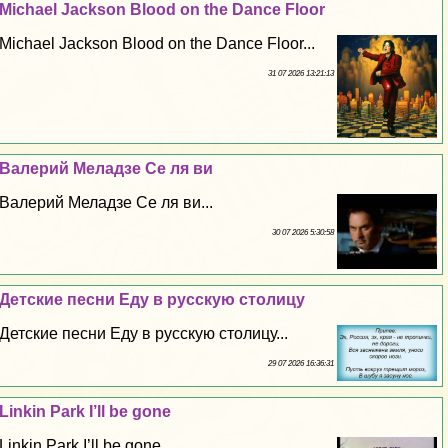
Michael Jackson Blood on the Dance Floor
Michael Jackson Blood on the Dance Floor...
31 07 2026 13:21:13
Валерий Меладзе Се ля ви
Валерий Меладзе Се ля ви...
30 07 2026 5:30:58
Детские песни Еду в русскую столицу
Детские песни Еду в русскую столицу...
29 07 2026 16:36:31
Linkin Park I’ll be gone
Linkin Park I’ll be gone...