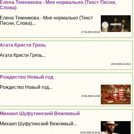
Елена Темникова - Мне нормально (Текст Песни,
Слова)
Елена Темникова - Мне нормально (Текст
Песни, Слова)...
27 06 2026 4:50:18
Агата Кристи Грязь
Агата Кристи Грязь...
26 06 2026 21:32:21
Рождество Новый год
Рождество Новый год...
25 06 2026 6:12:58
Михаил Шуфутинский Вежливый
Михаил Шуфутинский Вежливый...
24 06 2026 22:36:18