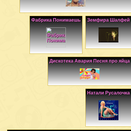
Фабрика Понимаешь
Земфира Шалфей
Дискотека Авария Песня про яйца
Натали Русалочка