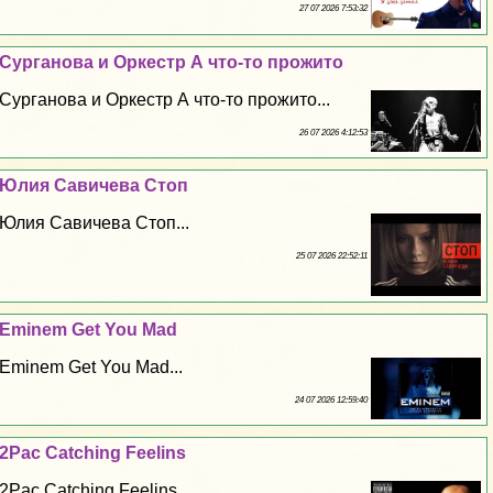
27 07 2026 7:53:32
Сурганова и Оркестр А что-то прожито
Сурганова и Оркестр А что-то прожито...
26 07 2026 4:12:53
Юлия Савичева Стоп
Юлия Савичева Стоп...
25 07 2026 22:52:11
Eminem Get You Mad
Eminem Get You Mad...
24 07 2026 12:59:40
2Pac Catching Feelins
2Pac Catching Feelins...