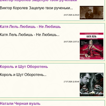
Виктор Королев Зацелую твои рученьки...
19 07 2026 11:29:23
Катя Лель Любишь - Не Любишь
Катя Лель Любишь - Не Любишь...
18 07 2026 13:57:11
Король и Шут Оборотень
Король и Шут Оборотень...
17 07 2026 11:50:44
Натали Черная вуаль