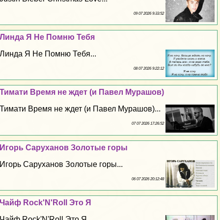
09 07 2026 9:33:52
Линда Я Не Помню Тебя
Линда Я Не Помню Тебя...
08 07 2026 9:22:12
Тимати Время не ждет (и Павел Мурашов)
Тимати Время не ждет (и Павел Мурашов)...
07 07 2026 17:26:52
Игорь Саруханов Золотые горы
Игорь Саруханов Золотые горы...
06 07 2026 20:12:48
Чайф Rock'N'Roll Это Я
Чайф Rock'N'Roll Это Я...