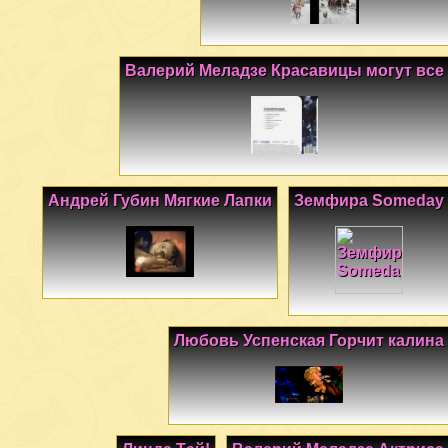
Валерий Меладзе Красавицы могут все
Андрей Губин Мягкие Лапки
Земфира Someday
Любовь Успенская Горчит калина