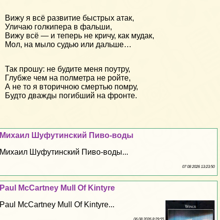
Вижу я всё развитие быстрых атак,
Уличаю голкипера в фальши,
Вижу всё — и теперь не кричу, как мудак,
Мол, на мыло судью или дальше…
Так прошу: не будите меня поутру,
Глубже чем на полметра не ройте,
А не то я вторичною смертью помру,
Будто дважды погибший на фронте.
Михаил Шуфутинский Пиво-воды
Михаил Шуфутинский Пиво-воды...
07 08 2026 13:23:50
Paul McCartney Mull Of Kintyre
Paul McCartney Mull Of Kintyre...
06 08 2026 8:29:55