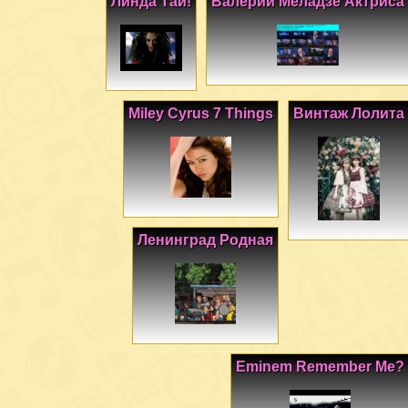
Линда Тай!
Валерий Меладзе Актриса
Miley Cyrus 7 Things
Винтаж Лолита
Ленинград Родная
Eminem Remember Me?