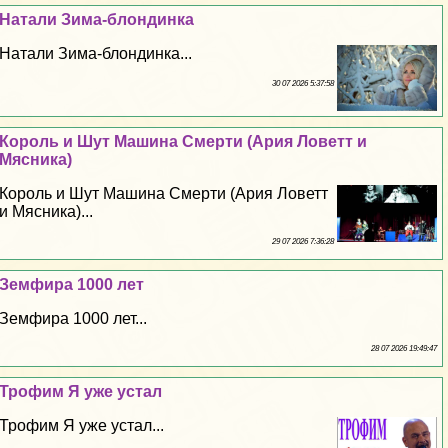
Натали Зима-блондинка
Натали Зима-блондинка...
30 07 2026 5:37:58
Король и Шут Машина Cмepти (Ария Ловетт и
Мясника)
Король и Шут Машина Cмepти (Ария Ловетт
и Мясника)...
29 07 2026 7:36:28
Земфира 1000 лет
Земфира 1000 лет...
28 07 2026 19:49:47
Трофим Я уже устал
Трофим Я уже устал...