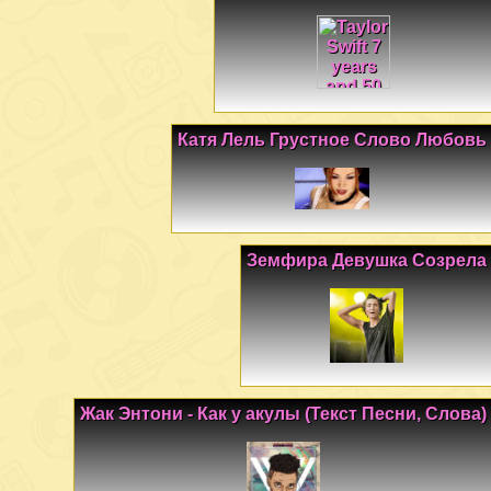
Катя Лель Грустное Слово Любовь
Земфира Девушка Созрела
Жак Энтони - Как у акулы (Текст Песни, Слова)