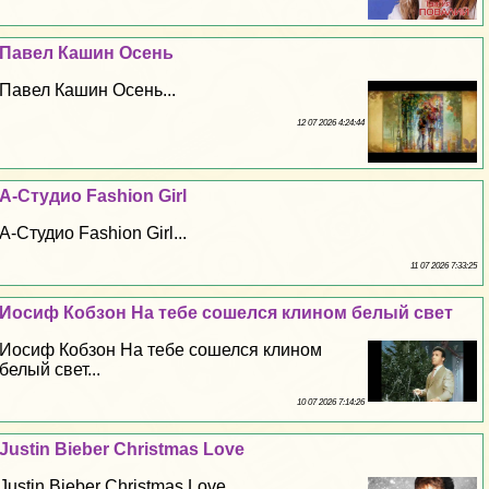
Павел Кашин Осень
Павел Кашин Осень...
12 07 2026 4:24:44
А-Студио Fashion Girl
А-Студио Fashion Girl...
11 07 2026 7:33:25
Иосиф Кобзон На тебе сошелся клином белый свет
Иосиф Кобзон На тебе сошелся клином
белый свет...
10 07 2026 7:14:26
Justin Bieber Christmas Love
Justin Bieber Christmas Love...