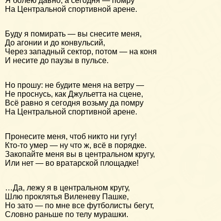
Я болею давно, а сегодня — помру
На Центральной спортивной арене.
Буду я помирать — вы снесите меня,
До агонии и до конвульсий,
Через западный сектор, потом — на коня
И несите до паузы в пульсе.
Но прошу: не будите меня на ветру —
Не проснусь, как Джульетта на сцене,
Всё равно я сегодня возьму да помру
На Центральной спортивной арене.
Пронесите меня, чтоб никто ни гугу!
Кто-то умер — ну что ж, всё в порядке.
Закопайте меня вы в центральном кругу,
Или нет — во вратарской площадке!
…Да, лежу я в центральном кругу,
Шлю проклятья Виленеву Пашке,
Но зато — по мне все футболисты бегут,
Словно раньше по телу мурашки.