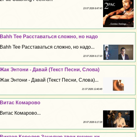
23 07 2026 8:47:40
Bahh Tee Расставаться сложно, но надо
Bahh Tee Расставаться сложно, но надо...
22 07 2026 6:17:30
Жак Энтони - Давай (Текст Песни, Слова)
Жак Энтони - Давай (Текст Песни, Слова)...
21 07 2026 13:40:49
Витас Комарово
Витас Комарово...
20 07 2026 6:17:39
Виктор Королев Зацелую твои рученьки