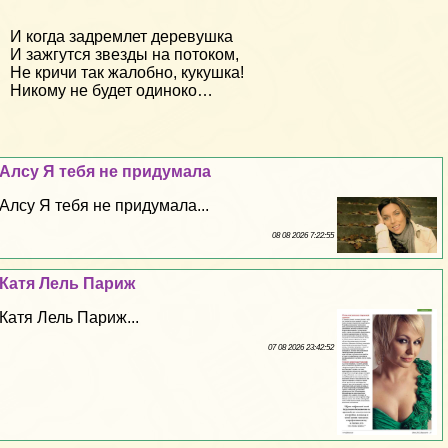
И когда задремлет деревушка
И зажгутся звезды на потоком,
Не кричи так жалобно, кукушка!
Никому не будет одиноко…
Алсу Я тебя не придумала
Алсу Я тебя не придумала...
08 08 2026 7:22:55
Катя Лель Париж
Катя Лель Париж...
07 08 2026 23:42:52