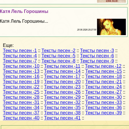
Катя Лель Горошины
Катя Лель Горошины...
20 06 2026 20:27:59
Еще:
Тексты песен -1
::
Тексты песен -2
::
Тексты песен -3
::
Тексты песен -4
::
Тексты песен -5
::
Тексты песен -6
::
Тексты песен -7
::
Тексты песен -8
::
Тексты песен -9
::
Тексты песен -10
::
Тексты песен -11
::
Тексты песен -12
::
Тексты песен -13
::
Тексты песен -14
::
Тексты песен -15
::
Тексты песен -16
::
Тексты песен -17
::
Тексты песен -18
::
Тексты песен -19
::
Тексты песен -20
::
Тексты песен -21
::
Тексты песен -22
::
Тексты песен -23
::
Тексты песен -24
::
Тексты песен -25
::
Тексты песен -26
::
Тексты песен -27
::
Тексты песен -28
::
Тексты песен -29
::
Тексты песен -30
::
Тексты песен -31
::
Тексты песен -32
::
Тексты песен -33
::
Тексты песен -34
::
Тексты песен -35
::
Тексты песен -36
::
Тексты песен -37
::
Тексты песен -38
::
Тексты песен -39
::
Тексты песен -40
::
Тексты песен -41
::