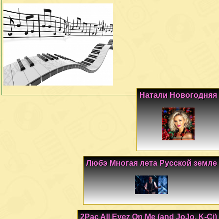
Натали Новогодняя
Любэ Многая лета Русской земле
2Pac All Eyez On Me (and JoJo, K-Ci)