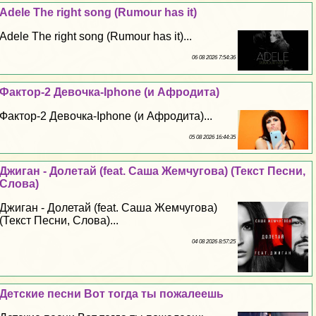
Adele The right song (Rumour has it)
Adele The right song (Rumour has it)...
06 08 2026 7:54:36
Фактор-2 Дeвoчка-Iphone (и Афродита)
Фактор-2 Дeвoчка-Iphone (и Афродита)...
05 08 2026 16:44:35
Джиган - Долетай (feat. Саша Жемчугова) (Текст Песни,
Слова)
Джиган - Долетай (feat. Саша Жемчугова)
(Текст Песни, Слова)...
04 08 2026 8:57:25
Детские песни Вот тогда ты пожалеешь