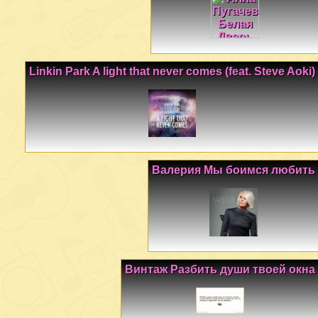
Linkin Park A light that never comes (feat. Steve Aoki)
Валерия Мы боимся любить
Винтаж Разбить души твоей окна