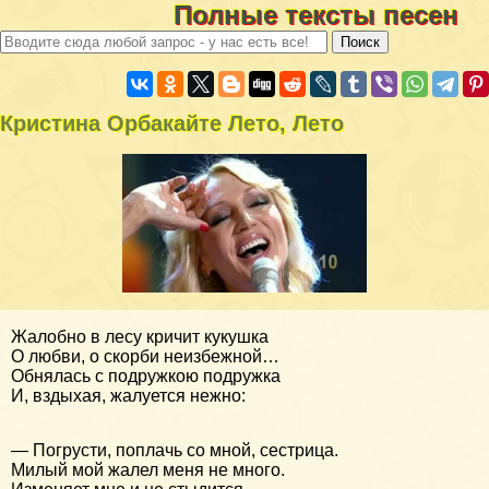
Полные тексты песен
Кристина Орбакайте Лето, Лето
Жалобно в лесу кричит кукушка
О любви, о скорби неизбежной…
Обнялась с подружкою подружка
И, вздыхая, жалуется нежно:
— Погрусти, поплачь со мной, сестрица.
Милый мой жалел меня не много.