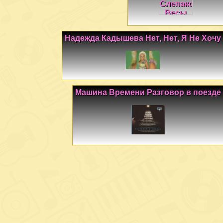
Надежда Кадышева Нет, Нет, Я Не Хочу
Машина Времени Разговор в поезде