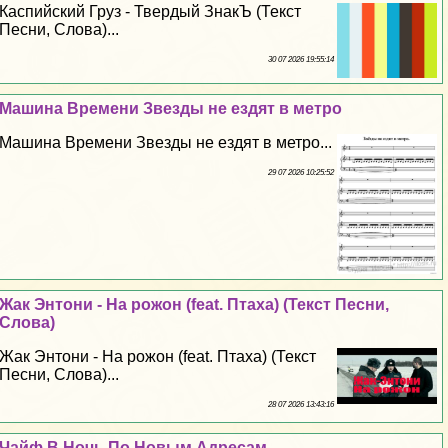
Каспийский Груз - Твердый ЗнакЪ (Текст
Песни, Слова)...
30 07 2026 19:55:14
Машина Времени Звезды не ездят в метро
Машина Времени Звезды не ездят в метро...
29 07 2026 10:25:52
Жак Энтони - На рожон (feat. Птаха) (Текст Песни,
Слова)
Жак Энтони - На рожон (feat. Птаха) (Текст
Песни, Слова)...
28 07 2026 13:43:16
Чайф В Ночь По Новым Адресам