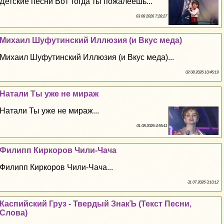
Детские песни Вот тогда ты пожалеешь...
03 08 2026 7:28:27
Михаил Шуфутинский Иллюзия (и Вкус меда)
Михаил Шуфутинский Иллюзия (и Вкус меда)...
02 08 2026 10:46:19
Натали Ты уже не мираж
Натали Ты уже не мираж...
01 08 2026 4:55:11
Филипп Киркоров Чили-Чача
Филипп Киркоров Чили-Чача...
31 07 2026 3:10:12
Каспийский Груз - Твердый ЗнакЪ (Текст Песни,
Слова)