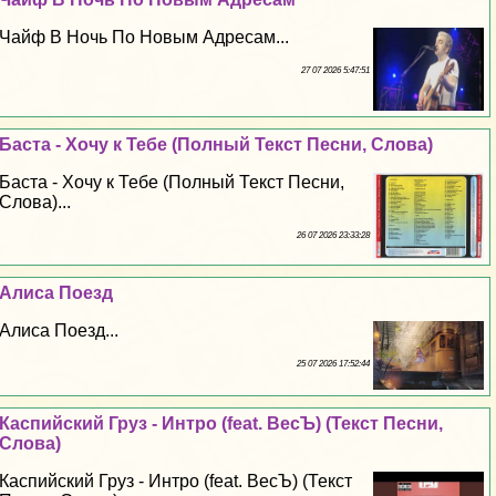
Чайф В Ночь По Новым Адресам...
27 07 2026 5:47:51
Баста - Хочу к Тебе (Полный Текст Песни, Слова)
Баста - Хочу к Тебе (Полный Текст Песни,
Слова)...
26 07 2026 23:33:28
Алиса Поезд
Алиса Поезд...
25 07 2026 17:52:44
Каспийский Груз - Интро (feat. ВесЪ) (Текст Песни,
Слова)
Каспийский Груз - Интро (feat. ВесЪ) (Текст