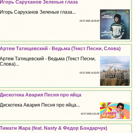
Игорь Саруханов Зеленые глаза
Игорь Саруханов Зеленые глаза...
04 07 2026 18:39:45
Артем Татищевский - Ведьма (Текст Песни, Слова)
Артем Татищевский - Ведьма (Текст Песни,
Слова)...
03 07 2026 14:33:52
Дискотека Авария Песня про яйца
Дискотека Авария Песня про яйца...
02 07 2026 2:21:28
Тимати Жара (feat. Nasty & Федор Бондарчук)