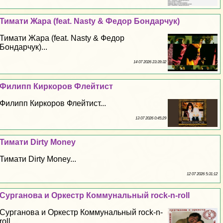
Тимати Жара (feat. Nasty & Федор Бондарчук)
Тимати Жара (feat. Nasty & Федор
Бондарчук)...
14 07 2026 23:39:32
Филипп Киркоров Флейтист
Филипп Киркоров Флейтист...
13 07 2026 0:45:29
Тимати Dirty Money
Тимати Dirty Money...
12 07 2026 5:31:12
Сурганова и Оркестр Коммунальный rock-n-roll
Сурганова и Оркестр Коммунальный rock-n-
roll...