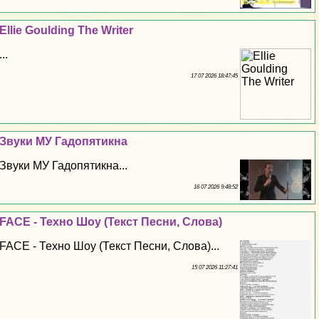
Ellie Goulding The Writer
...
17 07 2026 18:47:45
Звуки МУ Гадопятикна
Звуки МУ Гадопятикна...
16 07 2026 9:48:52
FACE - Техно Шоу (Текст Песни, Слова)
FACE - Техно Шоу (Текст Песни, Слова)...
15 07 2026 11:27:41