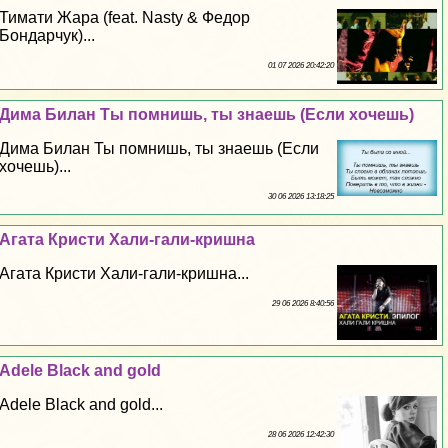
Тимати Жара (feat. Nasty & Федор
Бондарчук)...
01 07 2026 20:42:20
Дима Билан Ты помнишь, ты знаешь (Если хочешь)
Дима Билан Ты помнишь, ты знаешь (Если
хочешь)...
30 06 2026 13:18:25
Агата Кристи Хали-гали-кришна
Агата Кристи Хали-гали-кришна...
29 06 2026 8:40:56
Adele Black and gold
Adele Black and gold...
28 06 2026 12:42:30