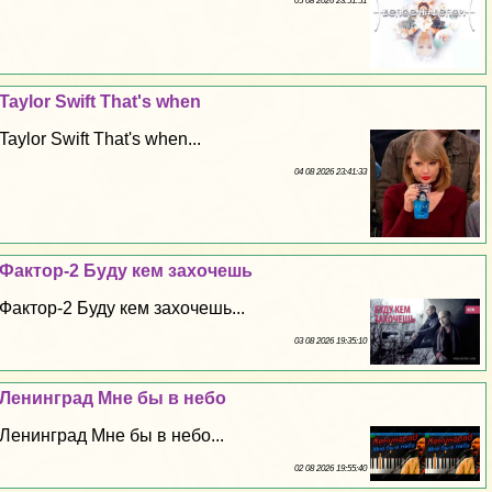
05 08 2026 23:51:51
Taylor Swift That's when
Taylor Swift That's when...
04 08 2026 23:41:33
Фактор-2 Буду кем захочешь
Фактор-2 Буду кем захочешь...
03 08 2026 19:35:10
Ленинград Мне бы в небо
Ленинград Мне бы в небо...
02 08 2026 19:55:40