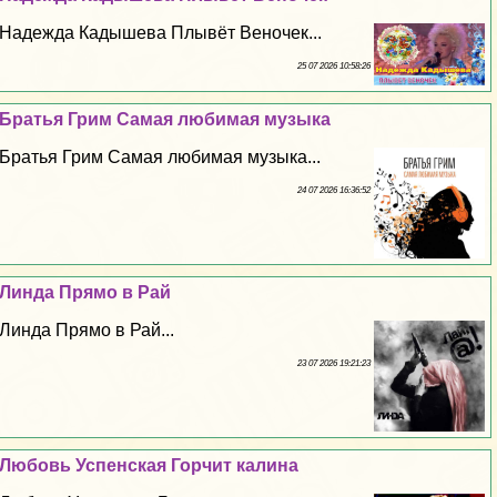
Надежда Кадышева Плывёт Веночек...
25 07 2026 10:58:26
Братья Грим Самая любимая музыка
Братья Грим Самая любимая музыка...
24 07 2026 16:36:52
Линда Прямо в Рай
Линда Прямо в Рай...
23 07 2026 19:21:23
Любовь Успенская Горчит калина