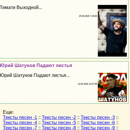
Тимати Выходной...
20 06 2026 7:39:46
Юрий Шатунов Падают листья
Юрий Шатунов Падают листья...
19 06 2026 12:27:58
Еще:
Тексты песен -1
::
Тексты песен -2
::
Тексты песен -3
::
Тексты песен -4
::
Тексты песен -5
::
Тексты песен -6
::
Тексты песен -7
::
Тексты песен -8
::
Тексты песен -9
::