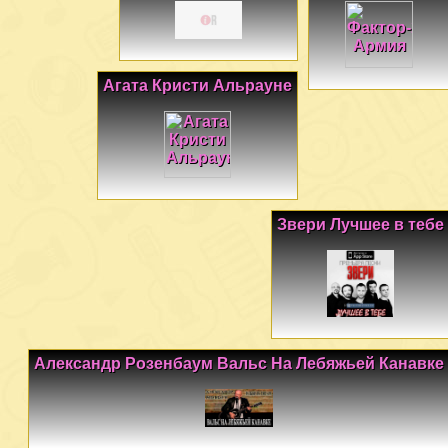
Агата Кристи Альрауне
Звери Лучшее в тебе
Александр Розенбаум Вальс На Лебяжьей Канавке