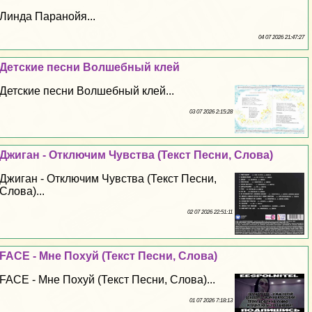
Линда Паранойя...
04 07 2026 21:47:27
Детские песни Волшебный клей
Детские песни Волшебный клей...
03 07 2026 2:15:28
Джиган - Отключим Чувства (Текст Песни, Слова)
Джиган - Отключим Чувства (Текст Песни,
Слова)...
02 07 2026 22:51:11
FACE - Мне Поxyй (Текст Песни, Слова)
FACE - Мне Поxyй (Текст Песни, Слова)...
01 07 2026 7:18:13