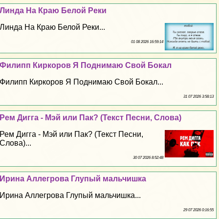
Линда На Краю Белой Реки
Линда На Краю Белой Реки...
01 08 2026 16:59:14
Филипп Киркоров Я Поднимаю Свой Бокал
Филипп Киркоров Я Поднимаю Свой Бокал...
31 07 2026 3:58:13
Рем Дигга - Мэй или Пак? (Текст Песни, Слова)
Рем Дигга - Мэй или Пак? (Текст Песни,
Слова)...
30 07 2026 8:52:48
Ирина Аллегрова Глупый мальчишка
Ирина Аллегрова Глупый мальчишка...
29 07 2026 0:16:55