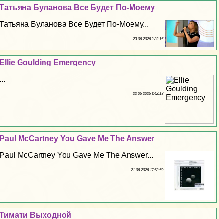
Татьяна Буланова Все Будет По-Моему
Татьяна Буланова Все Будет По-Моему...
23 06 2026 3:32:15
Ellie Goulding Emergency
...
22 06 2026 8:42:13
Paul McCartney You Gave Me The Answer
Paul McCartney You Gave Me The Answer...
21 06 2026 17:53:59
Тимати Выходной