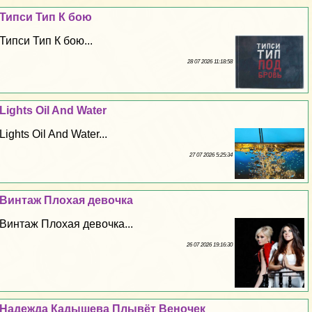
Типси Тип К бою
Типси Тип К бою...
28 07 2026 11:18:58
Lights Oil And Water
Lights Oil And Water...
27 07 2026 5:25:34
Винтаж Плохая дeвoчка
Винтаж Плохая дeвoчка...
26 07 2026 19:16:30
Надежда Кадышева Плывёт Веночек