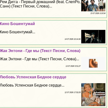
Рем Дигга - Первый домашний (feat. СлепРо,
Санн) (Текст Песни, Слова)...
15 07 2026 3:19:54
Кино Бошентумай
Кино Бошентумай...
14 07 2026 10:14:36
Жак Энтони - Где мы (Текст Песни, Слова)
Жак Энтони - Где мы (Текст Песни, Слова)...
13 07 2026 5:51:27
Любовь Успенская Бедное сердце
Любовь Успенская Бедное сердце...
12 07 2026 17:52:29