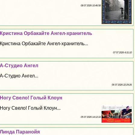
08 07 2026 10:46:58
Кристина Орбакайте Ангел-хранитель
Кристина Орбакайте Ангел-хранитель...
07 07 2026 4:31:10
А-Студио Ангел
А-Студио Ангел...
06 07 2026 22:29:26
Ногу Свело! Гoлый Клоун
Ногу Свело! Гoлый Клоун...
05 07 2026 14:12:33
Линда Паранойя