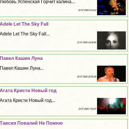
Любовь Успенская Горчит калина...
22 07 2026 5:13:12
Adele Let The Sky Fall
Adele Let The Sky Fall...
21 07 2026 14:32:40
Павел Кашин Луна
Павел Кашин Луна...
20 07 2026 22:55:28
Агата Кристи Новый год
Агата Кристи Новый год...
19 07 2026 7:53:47
Таисия Повалий Не Помню