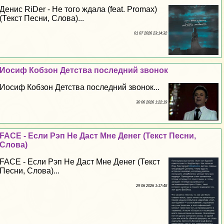
Денис RiDer - Не того ждала (feat. Promax)
(Текст Песни, Слова)...
01 07 2026 23:14:32
Иосиф Кобзон Детства последний звонок
Иосиф Кобзон Детства последний звонок...
30 06 2026 1:22:19
FACE - Если Рэп Не Даст Мне Денег (Текст Песни,
Слова)
FACE - Если Рэп Не Даст Мне Денег (Текст
Песни, Слова)...
29 06 2026 1:17:48