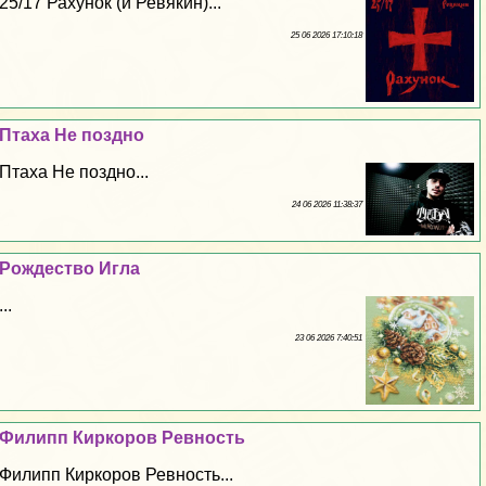
25/17 Рахунок (и Ревякин)...
25 06 2026 17:10:18
Птаха Не поздно
Птаха Не поздно...
24 06 2026 11:38:37
Рождество Игла
...
23 06 2026 7:40:51
Филипп Киркоров Ревность
Филипп Киркоров Ревность...