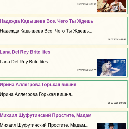
29 07 2026 19:32:13
Надежда Кадышева Все, Чего Ты Ждешь
Надежда Кадышева Все, Чего Ты Ждешь...
28 07 2026 4:33:55
Lana Del Rey Brite lites
Lana Del Rey Brite lites...
27 07 2026 10:43:55
Ирина Аллегрова Горькая вишня
Ирина Аллегрова Горькая вишня...
26 07 2026 6:47:21
Михаил Шуфутинский Простите, Мадам
Михаил Шуфутинский Простите, Мадам...