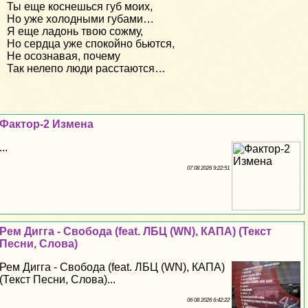
Ты еще коснешься губ моих,
Но уже холодными губами…
Я еще ладонь твою сожму,
Но сердца уже спокойно бьются,
Не осознавая, почему
Так нелепо люди расстаются…
Фактор-2 Измена
...
07 08 2026 9:22:51
Рем Дигга - Свобода (feat. ЛБЦ (WN), КАПА) (Текст
Песни, Слова)
Рем Дигга - Свобода (feat. ЛБЦ (WN), КАПА)
(Текст Песни, Слова)...
06 08 2026 6:42:22