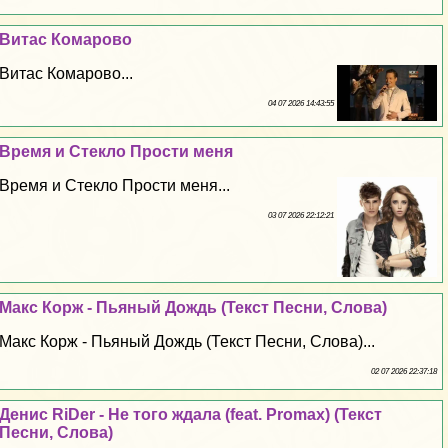
Витас Комарово
Витас Комарово...
04 07 2026 14:43:55
Время и Стекло Прости меня
Время и Стекло Прости меня...
03 07 2026 22:12:21
Макс Корж - Пьяный Дождь (Текст Песни, Слова)
Макс Корж - Пьяный Дождь (Текст Песни, Слова)...
02 07 2026 22:37:18
Денис RiDer - Не того ждала (feat. Promax) (Текст
Песни, Слова)