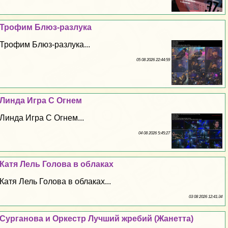
Трофим Блюз-разлука
Трофим Блюз-разлука...
05 08 2026 22:44:59
Линда Игра С Огнем
Линда Игра С Огнем...
04 08 2026 5:45:27
Катя Лель Голова в облаках
Катя Лель Голова в облаках...
03 08 2026 12:41:34
Сурганова и Оркестр Лучший жребий (Жанетта)