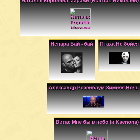
Наталья Королева Миражи (и Игорь Николаев)
Непара Бай - бай
Птаха Не бойся
Александр Розенбаум Зимняя Ночь
Витас Мне бы в небо (и Ksenona)