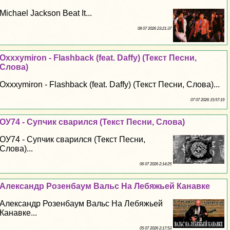
Michael Jackson Beat It...
08 07 2026 23:21:37
Oxxxymiron - Flashback (feat. Daffy) (Текст Песни,
Слова)
Oxxxymiron - Flashback (feat. Daffy) (Текст Песни, Слова)...
07 07 2026 15:57:19
ОУ74 - Супчик сварился (Текст Песни, Слова)
ОУ74 - Супчик сварился (Текст Песни,
Слова)...
06 07 2026 2:14:25
Александр Розенбаум Вальс На Лебяжьей Канавке
Александр Розенбаум Вальс На Лебяжьей
Канавке...
05 07 2026 2:17:53