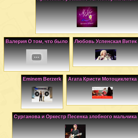
Валерия О том, что было
Любовь Успенская Витек
Eminem Berzerk
Агата Кристи Мотоциклетка
Сурганова и Оркестр Песенка злобного мальчика