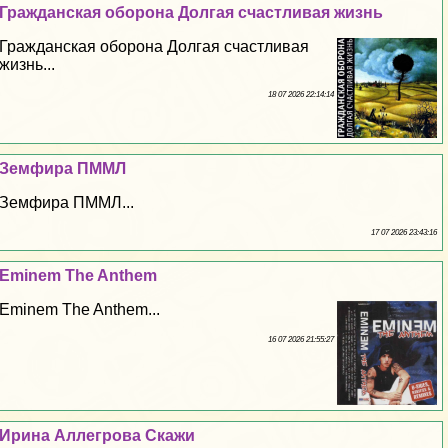
Гражданская оборона Долгая счастливая жизнь
Гражданская оборона Долгая счастливая
жизнь...
18 07 2026 22:14:14
Земфира ПММЛ
Земфира ПММЛ...
17 07 2026 23:43:16
Eminem The Anthem
Eminem The Anthem...
16 07 2026 21:55:27
Ирина Аллегрова Скажи