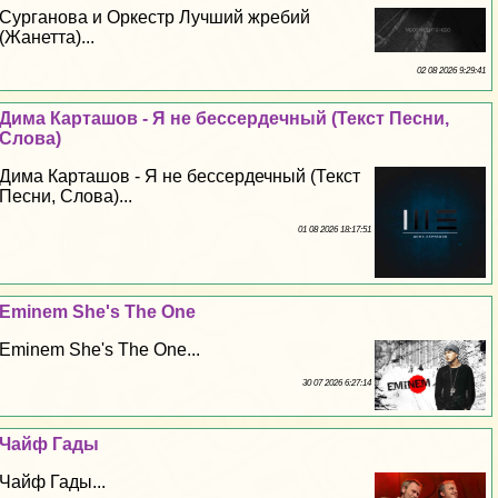
Сурганова и Оркестр Лучший жребий
(Жанетта)...
02 08 2026 9:29:41
Дима Карташов - Я не бессердечный (Текст Песни,
Слова)
Дима Карташов - Я не бессердечный (Текст
Песни, Слова)...
01 08 2026 18:17:51
Eminem She's The One
Eminem She's The One...
30 07 2026 6:27:14
Чайф Гады
Чайф Гады...