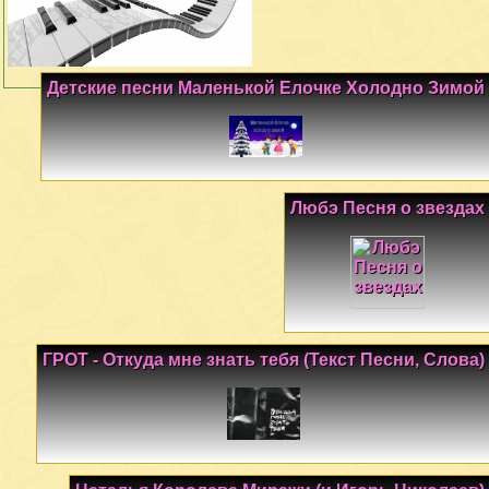
Детские песни Маленькой Елочке Холодно Зимой
Любэ Песня о звездах
ГРОТ - Откуда мне знать тебя (Текст Песни, Слова)