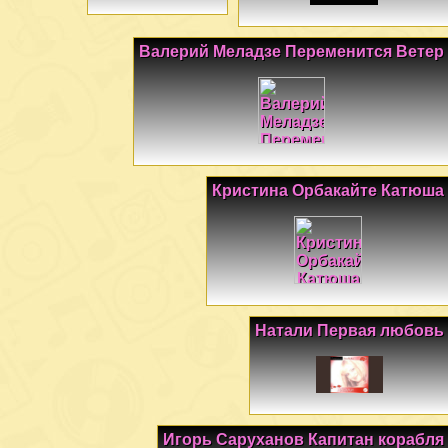
Валерий Меладзе Переменится Ветер
Кристина Орбакайте Катюша
Натали Первая любовь
Игорь Саруханов Капитан корабля