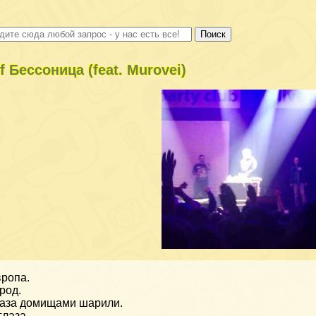
f Бессоница (feat. Murovei)
ропа.
род.
аза домищами шарили.
глаза —