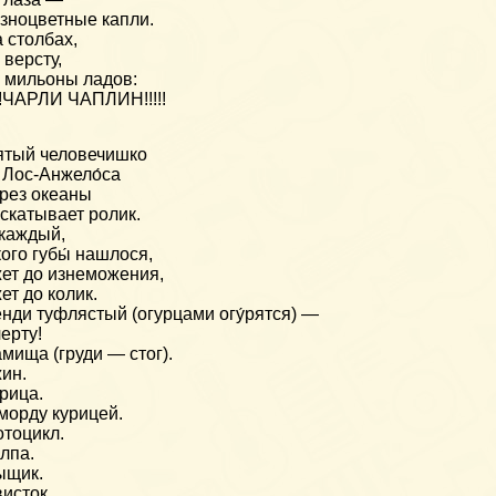
зноцветные капли.
 столбах,
 версту,
 мильоны ладов:
!!!ЧАРЛИ ЧАПЛИН!!!!!
тый человечишко
 Лос-Анжело́са
рез океаны
скатывает ролик.
каждый,
кого губы́ нашлося,
ет до изнеможения,
ет до колик.
нди туфлястый (огурцами огу́рятся) —
черту!
мища (груди — стог).
ин.
рица.
морду курицей.
тоцикл.
лпа.
ыщик.
исток.