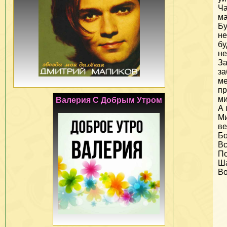
Ча
ма
Бу
не
бу
не
За
за
м
пр
м
Валерия С Добрым Утром
А 
М
ве
Бо
Вс
По
Ша
В