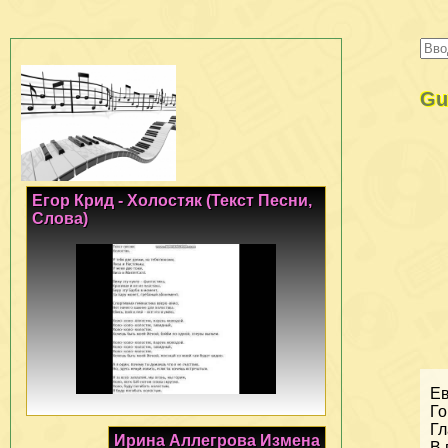
Gu
Егор Крид - Холостяк (Текст Песни,
Слова)
Ев
Го
Гл
Ирина Аллегрова Измена
В 