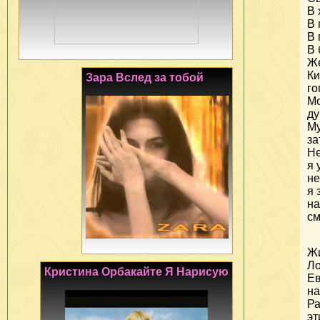
В 
В 
В 
В 
Же
К
Зара Вслед за тобой
го
Мо
ду
Му
за
Не
я 
не
я 
на
см
Ж
Ло
Кристина Орбакайте Я Нарисую
Е
на
Ра
эт