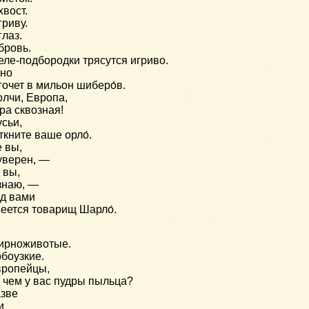
хвост.
гриву.
глаз.
бровь.
ле-подбородки трясутся игриво.
ино
гочет в мильон шиберо́в.
лчи, Европа,
ра сквозная!
сьи,
ткните ваше орло́.
 вы,
уверен, —
 вы,
знаю, —
д вами
еется товарищ Шарло́.
ирноживотые.
боузкие.
вропейцы,
 чем у вас пудры пыльца?
зве
и