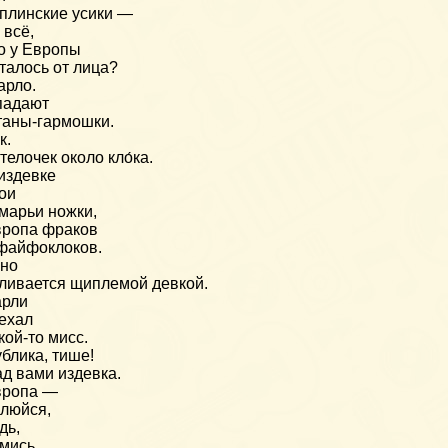
плинские усики —
 всё,
о у Европы
талось от лица?
арло.
падают
аны-гармошки.
к.
телочек около кло́ка.
издевке
ои
марьи ножки,
ропа фраков
файфоклоков.
ино
ливается щиплемой девкой.
арли
ехал
кой-то мисс.
блика, тише!
д вами издевка.
вропа —
люйся,
дь,
мись.