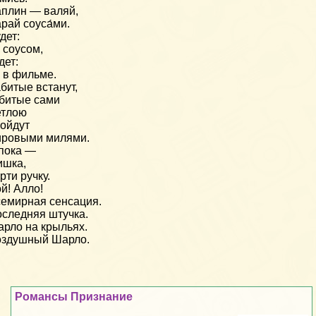
плин — валяй,
рай соуса́ми.
дет:
 соусом,
дет:
 в фильме.
битые встанут,
битые сами
етлою
ойдут
ировыми милями.
пока —
ишка,
рти ручку.
й! Алло!
емирная сенсация.
следняя штучка.
рло на крыльях.
оздушный Шарло.
Романсы Признание