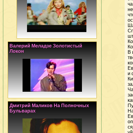
ча
не
чт
ос
Ш
С
шт
Ко
Валерий Меладзе Золотистый
Ко
Локон
В 
тв
ко
Ев
и 
К
за
Ч
за
ка
Пу
Дмитрий Маликов На Полночных
На
Бульварах
Е
оп
ся
уй