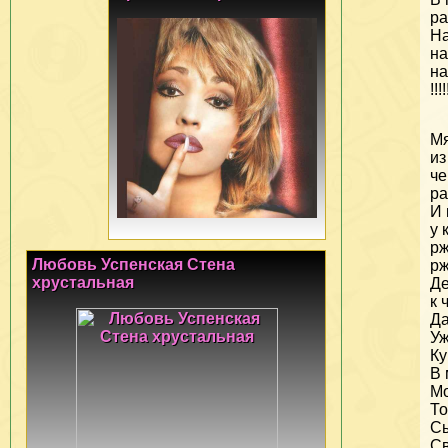
ра
На
на
на
!!
Мя
из
че
ра
И 
у 
рж
Любовь Успенская Стена
рж
хрустальная
Де
к 
Да
Уж
Ку
В 
Мо
То
С
Св