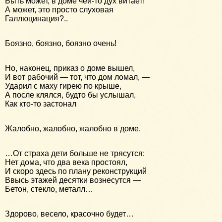
Быть может, в доме чей-то дух витает!
А может, это просто слуховая
Галлюцинация?..
Боязно, боязно, боязно очень!
Но, наконец, приказ о доме вышел,
И вот рабочий — тот, что дом ломал, —
Ударил с маху гирею по крыше,
А после клялся, будто бы услышал,
Как кто-то застонал
Жалобно, жалобно, жалобно в доме.
…От страха дети больше не трясутся:
Нет дома, что два века простоял,
И скоро здесь по плану реконструкций
Ввысь этажей десятки вознесутся —
Бетон, стекло, металл…
Здорово, весело, красочно будет…