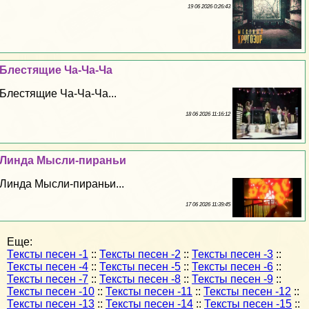
19 06 2026 0:26:43
Блестящие Ча-Ча-Ча
Блестящие Ча-Ча-Ча...
18 06 2026 11:16:12
Линда Мысли-пираньи
Линда Мысли-пираньи...
17 06 2026 11:39:45
Еще:
Тексты песен -1
::
Тексты песен -2
::
Тексты песен -3
::
Тексты песен -4
::
Тексты песен -5
::
Тексты песен -6
::
Тексты песен -7
::
Тексты песен -8
::
Тексты песен -9
::
Тексты песен -10
::
Тексты песен -11
::
Тексты песен -12
::
Тексты песен -13
::
Тексты песен -14
::
Тексты песен -15
::