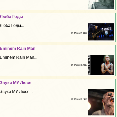
Любэ Годы
Любэ Годы...
29 07 2026 8:59:22
Eminem Rain Man
Eminem Rain Man...
28 07 2026 1:20:24
Звуки МУ Люся
Звуки МУ Люся...
27 07 2026 9:15:23