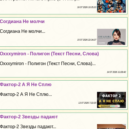
16 07 2026 10:35:23
Согдиана Не молчи
Согдиана Не молчи...
15 07 2026 22:34:27
Oxxxymiron - Полигон (Текст Песни, Слова)
Oxxxymiron - Полигон (Текст Песни, Слова)...
14 07 2026 13:28:42
Фактор-2 А Я Не Сплю
Фактор-2 А Я Не Сплю...
13 07 2026 7:22:20
Фактор-2 Звезды падают
Фактор-2 Звезды падают...