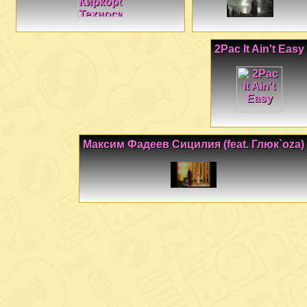
2Pac It Ain't Easy
Максим Фадеев Сицилия (feat. Глюк`oza)