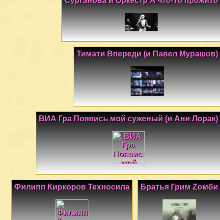
Сурганова и Оркестр А что-то прожито
Тимати Впереди (и Павел Мурашов)
ВИА Гра Появись мой суженый (и Ани Лорак)
Филипп Киркоров Техносила
Братья Грим Zомби