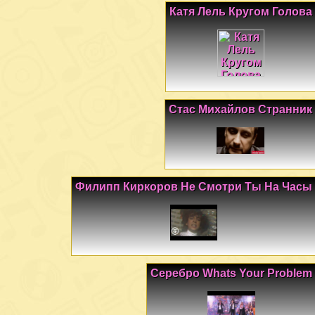
Катя Лель Кругом Голова
Стас Михайлов Странник
Филипп Киркоров Не Смотри Ты На Часы
Серебро Whats Your Problem