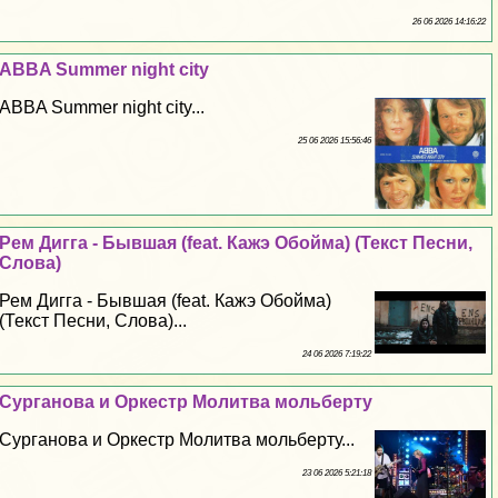
26 06 2026 14:16:22
ABBA Summer night city
ABBA Summer night city...
25 06 2026 15:56:46
Рем Дигга - Бывшая (feat. Кажэ Обойма) (Текст Песни,
Слова)
Рем Дигга - Бывшая (feat. Кажэ Обойма)
(Текст Песни, Слова)...
24 06 2026 7:19:22
Сурганова и Оркестр Молитва мольберту
Сурганова и Оркестр Молитва мольберту...
23 06 2026 5:21:18