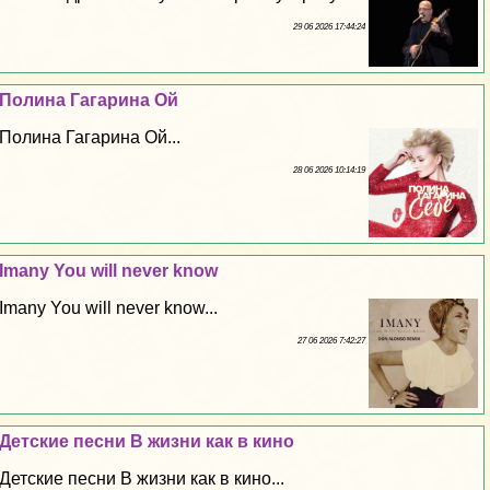
29 06 2026 17:44:24
Полина Гагарина Ой
Полина Гагарина Ой...
28 06 2026 10:14:19
Imany You will never know
Imany You will never know...
27 06 2026 7:42:27
Детские песни В жизни как в кино
Детские песни В жизни как в кино...