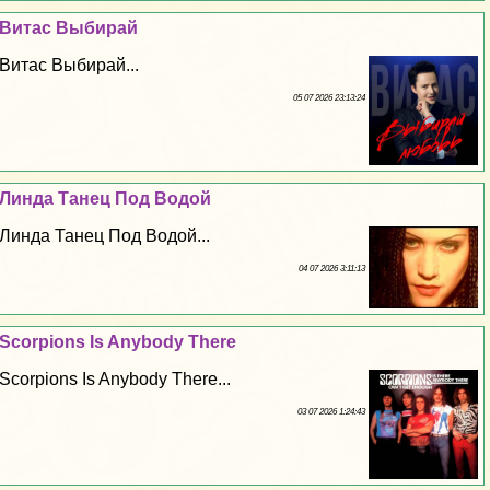
Витас Выбирай
Витас Выбирай...
05 07 2026 23:13:24
Линда Танец Под Водой
Линда Танец Под Водой...
04 07 2026 3:11:13
Scorpions Is Anybody There
Scorpions Is Anybody There...
03 07 2026 1:24:43