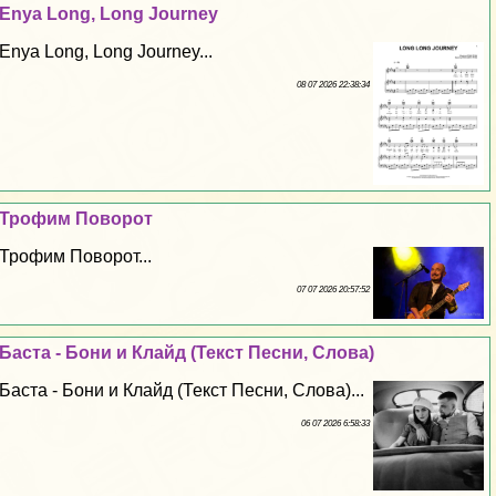
Enya Long, Long Journey
Enya Long, Long Journey...
08 07 2026 22:38:34
Трофим Поворот
Трофим Поворот...
07 07 2026 20:57:52
Баста - Бони и Клайд (Текст Песни, Слова)
Баста - Бони и Клайд (Текст Песни, Слова)...
06 07 2026 6:58:33