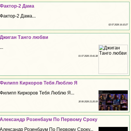
Фактор-2 Дама
Фактор-2 Дама...
02 07 2026 16:10:27
Джиган Танго любви
...
01 07 2026 15:41:38
Филипп Киркоров Тебя Люблю Я
Филипп Киркоров Тебя Люблю Я...
30 06 2026 21:20:39
Александр Розенбаум По Первому Сроку
Александр Розенбаум По Первому Сроку...