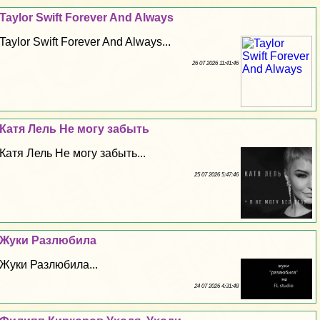
Taylor Swift Forever And Always
Taylor Swift Forever And Always...
26 07 2026 11:41:46
Катя Лель Не могу забыть
Катя Лель Не могу забыть...
25 07 2026 5:47:46
Жуки Разлюбила
Жуки Разлюбила...
24 07 2026 4:31:48