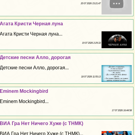
20 07 2026 15:21:47
Агата Кристи Черная луна
Агата Кристи Черная луна...
19 07 2026 2:29:33
Детские песни Алло, дорогая
Детские песни Алло, дорогая...
18 07 2026 11:55:13
Eminem Mockingbird
Eminem Mockingbird...
17 07 2026 16:44:58
ВИА Гра Нет Ничего Хуже (с ТНМК)
ВИА Гра Нет Ничего Хуже (с ТНМК)...