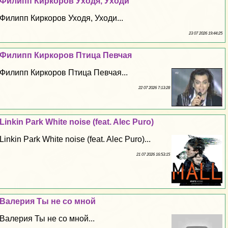
Филипп Киркоров Уходя, Уходи
Филипп Киркоров Уходя, Уходи...
23 07 2026 19:44:25
Филипп Киркоров Птица Певчая
Филипп Киркоров Птица Певчая...
22 07 2026 7:13:28
Linkin Park White noise (feat. Alec Puro)
Linkin Park White noise (feat. Alec Puro)...
21 07 2026 16:53:15
Валерия Ты не со мной
Валерия Ты не со мной...