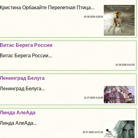
Кристина Орбакайте Перелетная Птица...
02 08 2026 9:28:26
Витас Берега России
Витас Берега России...
01 08 2026 8:10:52
Ленинград Белуга
Ленинград Белуга...
31 07 2026 9:16:49
Линда АлеАда
Линда АлеАда...
30 07 2026 10:27:36