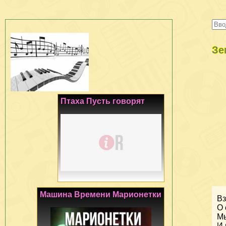
Зе
Птаха Пусть говорят
Машина Времени Марионетки
Вз
О 
Мы
И 