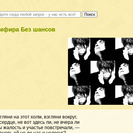
мфира Без шансов
гляни на этот холм, взгляни вокруг,
сердце, не вот здесь ли, не вчера ли
 жалость и участье повстречали, —
вновь ей не до нас и недосуг?