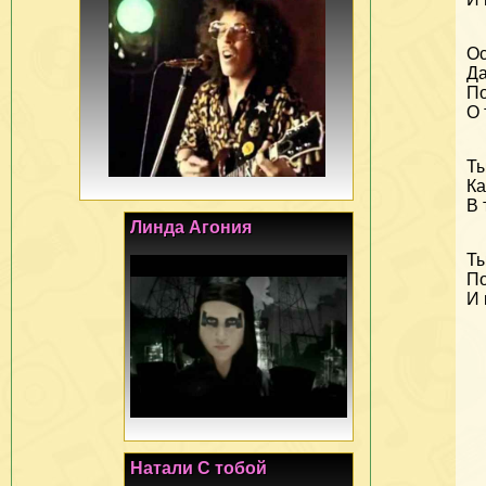
Ос
Да
По
О 
Ты
Ка
В 
Линда Агония
Ты
По
И 
Натали С тобой