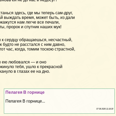
танься здесь, где мы теперь сам-друг,
й выждать время, может быть, из дали
кажутся нам легче все печали,
ты, пророк и спутник наших мук!
 к сердцу обращаешься, несчастный,
к будто не расстался с ним давно,
тот час, когда, томим тоскою страстной,
 ею любовался — и оно
кинуло тебя, ушло к прекрасной
кануло в глазах ее на дно.
Пелагея В горнице
Пелагея В горнице...
07 08 2026 11:18:30