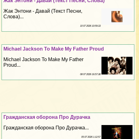
Жак Энтони - Давай (Текст Песни, Слова)
Жак Энтони - Давай (Текст Песни,
Слова)...
10 07 2026 10:59:33
Michael Jackson To Make My Father Proud
Michael Jackson To Make My Father
Proud...
08 07 2026 16:57:38
Гражданская оборона Про Дypaчка
Гражданская оборона Про Дypaчка...
05 07 2026 1:12:57