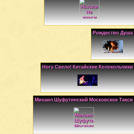
Рождество Душа
Ногу Свело! Китайские Колокольчики
Михаил Шуфутинский Московское Такси