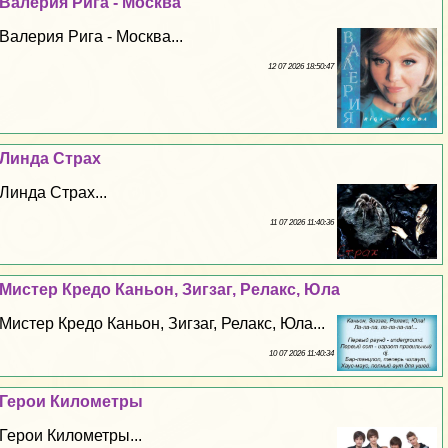
Валерия Рига - Москва
Валерия Рига - Москва...
12 07 2026 18:50:47
Линда Страх
Линда Страх...
11 07 2026 11:40:36
Мистер Кредо Каньон, Зигзаг, Релакс, Юла
Мистер Кредо Каньон, Зигзаг, Релакс, Юла...
10 07 2026 11:40:34
Герои Километры
Герои Километры...