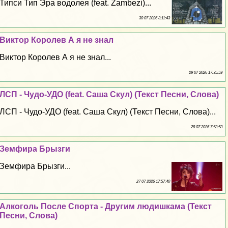
Типси Тип Эра водолея (feat. Zambezi)...
30 07 2026 3:11:43
Виктор Королев А я не знал
Виктор Королев А я не знал...
29 07 2026 17:35:59
ЛСП - Чудо-УДО (feat. Саша Скул) (Текст Песни, Слова)
ЛСП - Чудо-УДО (feat. Саша Скул) (Текст Песни, Слова)...
28 07 2026 7:53:53
Земфира Брызги
Земфира Брызги...
27 07 2026 17:57:40
Алкоголь После Спорта - Другим людишкама (Текст
Песни, Слова)