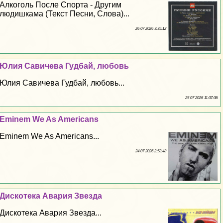
Алкоголь После Спорта - Другим
людишкама (Текст Песни, Слова)...
26 07 2026 3:35:12
Юлия Савичева Гудбай, любовь
Юлия Савичева Гудбай, любовь...
25 07 2026 11:37:36
Eminem We As Americans
Eminem We As Americans...
24 07 2026 2:53:48
Дискотека Авария Звезда
Дискотека Авария Звезда...