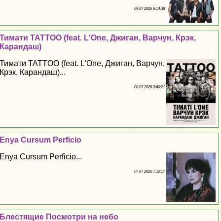
09 07 2026 6:14:38
Тимати TATTOO (feat. L'One, Джиган, Варчун, Крэк,
Карандаш)
Тимати TATTOO (feat. L'One, Джиган, Варчун,
Крэк, Карандаш)...
08 07 2026 3:40:21
Enya Cursum Perficio
Enya Cursum Perficio...
07 07 2026 7:10:17
Блестящие Посмотри на небо