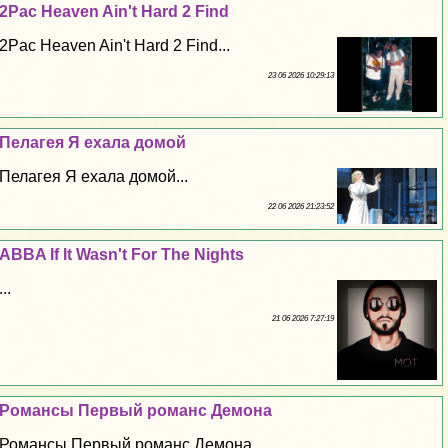
2Pac Heaven Ain't Hard 2 Find
2Pac Heaven Ain't Hard 2 Find...
23 06 2026 10:29:13
Пелагея Я ехала домой
Пелагея Я ехала домой...
22 06 2026 21:23:52
ABBA If It Wasn't For The Nights
...
21 06 2026 7:27:19
Романсы Первый романс Демона
Романсы Первый романс Демона...