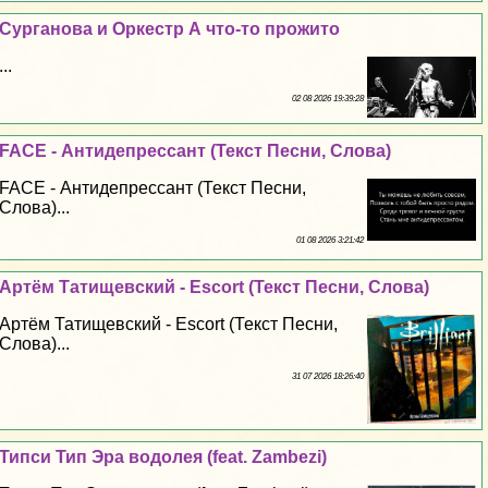
Сурганова и Оркестр А что-то прожито
...
02 08 2026 19:39:28
FACE - Антидепрессант (Текст Песни, Слова)
FACE - Антидепрессант (Текст Песни,
Слова)...
01 08 2026 3:21:42
Артём Татищевский - Escort (Текст Песни, Слова)
Артём Татищевский - Escort (Текст Песни,
Слова)...
31 07 2026 18:26:40
Типси Тип Эра водолея (feat. Zambezi)