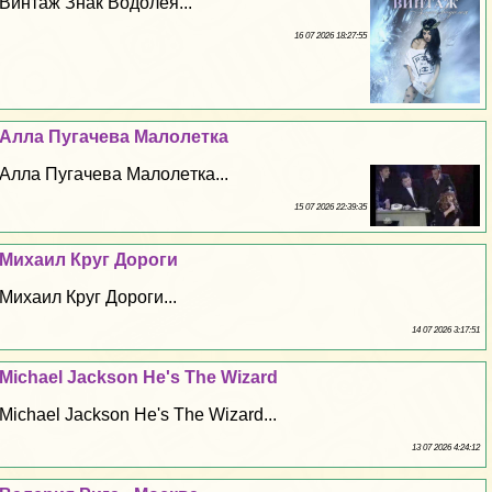
Винтаж Знак Водолея...
16 07 2026 18:27:55
Алла Пугачева Maлoлeтка
Алла Пугачева Maлoлeтка...
15 07 2026 22:39:35
Михаил Круг Дороги
Михаил Круг Дороги...
14 07 2026 3:17:51
Michael Jackson He's The Wizard
Michael Jackson He's The Wizard...
13 07 2026 4:24:12