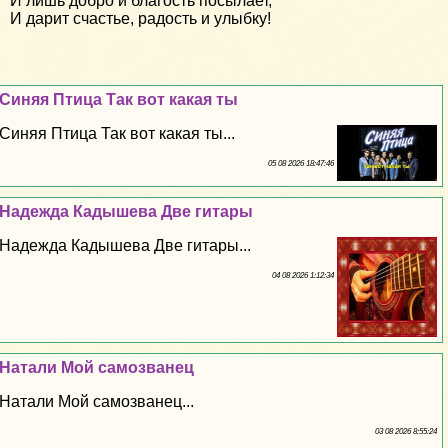
И лишь добро и благость посылает,
И дарит счастье, радость и улыбку!
Синяя Птица Так вот какая ты
Синяя Птица Так вот какая ты...
05 08 2026 18:47:46
Надежда Кадышева Две гитары
Надежда Кадышева Две гитары...
04 08 2026 1:12:34
Натали Мой самозванец
Натали Мой самозванец...
03 08 2026 8:55:24