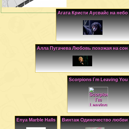
Агата Кристи Аусвайс на небо
Алла Пугачева Любовь похожая на сон
Scorpions I`m Leaving You
Enya Marble Halls
Винтаж Одиночество любви