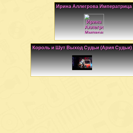
Ирина Аллегрова Императрица
Король и Шут Выход Судьи (Ария Судьи)