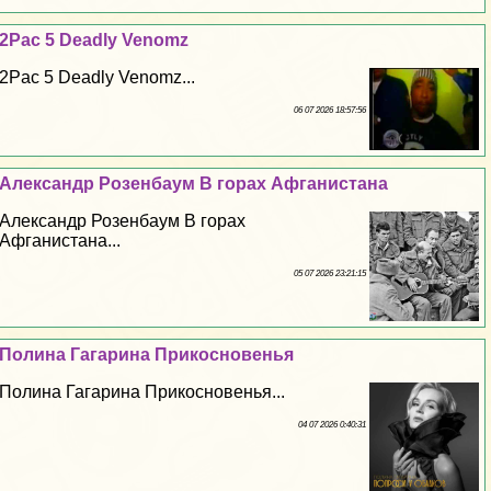
2Pac 5 Deadly Venomz
2Pac 5 Deadly Venomz...
06 07 2026 18:57:56
Александр Розенбаум В горах Афганистана
Александр Розенбаум В горах
Афганистана...
05 07 2026 23:21:15
Полина Гагарина Прикосновенья
Полина Гагарина Прикосновенья...
04 07 2026 0:40:31