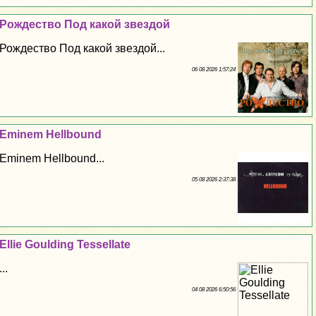
Рождество Под какой звездой
Рождество Под какой звездой...
06 08 2026 1:57:24
Eminem Hellbound
Eminem Hellbound...
05 08 2026 2:37:38
Ellie Goulding Tessellate
...
04 08 2026 6:50:56