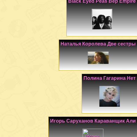
Black Eyed Peas Bep Empire
Наталья Королева Две сестры
Полина Гагарина Нет
Игорь Саруханов Караванщик Али