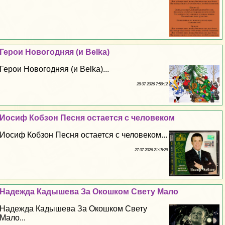
Герои Новогодняя (и Belka)
Герои Новогодняя (и Belka)...
28 07 2026 7:59:12
Иосиф Кобзон Песня остается с человеком
Иосиф Кобзон Песня остается с человеком...
27 07 2026 21:15:29
Надежда Кадышева За Окошком Свету Мало
Надежда Кадышева За Окошком Свету
Мало...