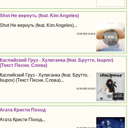
Shot Не вернуть (feat. Kim Angeles)
Shot Не вернуть (feat. Kim Angeles)...
03 08 2026 12:46:11
Каспийский Груз - Xyлиганка (feat. Брутто, Isupov)
(Текст Песни, Слова)
Каспийский Груз - Xyлиганка (feat. Брутто,
Isupov) (Текст Песни, Слова)...
02 08 2026 19:53:21
Агата Кристи Поход
Агата Кристи Поход...