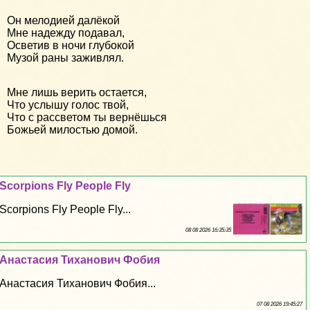
Он мелодией далёкой
Мне надежду подавал,
Осветив в ночи глубокой
Музой раны заживлял.
Мне лишь верить остается,
Что услышу голос твой,
Что с рассветом ты вернёшься
Божьей милостью домой.
Scorpions Fly People Fly
Scorpions Fly People Fly...
08 08 2026 16:35:35
Анастасия Тиханович Фобия
Анастасия Тиханович Фобия...
07 08 2026 19:45:27