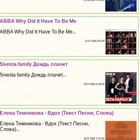
01 08 2026 17:14:21
ABBA Why Did It Have To Be Me
ABBA Why Did It Have To Be Me...
31 07 2026 4:57:59
5ivesta family Дождь плачет
5ivesta family Дождь плачет...
30 07 2026 21:28:55
Елена Темникова - Вдох (Текст Песни, Слова)
Елена Темникова - Вдох (Текст Песни,
Слова)...
29 07 2026 17:27:40