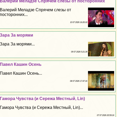
Валерий Меладзе Спрячем слезы от посторонних
Валерий Меладзе Спрячем слезы от
посторонних...
10 07 2026 16:20:33
Зара За морями
Зара За морями...
09 07 2026 5:21:39
Павел Кашин Осень
Павел Кашин Осень...
08 07 2026 17:47:16
Гамора Чувства (и Сережа Местный, Lin)
Гамора Чувства (и Сережа Местный, Lin)...
07 07 2026 20:59:16