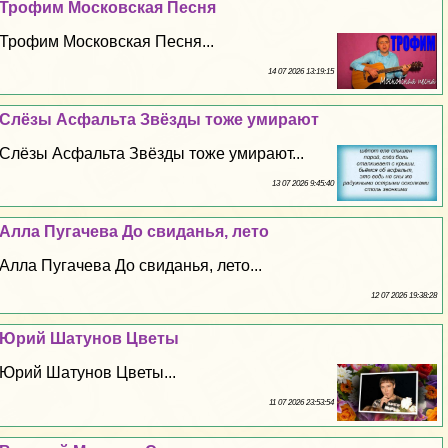
Трофим Московская Песня
Трофим Московская Песня...
14 07 2026 13:19:15
Слёзы Асфальта Звёзды тоже умирают
Слёзы Асфальта Звёзды тоже умирают...
13 07 2026 9:45:40
Алла Пугачева До свиданья, лето
Алла Пугачева До свиданья, лето...
12 07 2026 19:38:28
Юрий Шатунов Цветы
Юрий Шатунов Цветы...
11 07 2026 23:53:54