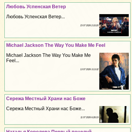
Любовь Успенская Ветер
Любовь Успенская Ветер...
15 07 2026 2:10:20
Michael Jackson The Way You Make Me Feel
Michael Jackson The Way You Make Me
Feel...
13 07 2026 3:13:32
Сережа Местный Храни нас Боже
Сережа Местный Храни нас Боже...
11 07 2026 6:28:19
Наталья Королева Первый поцелуй