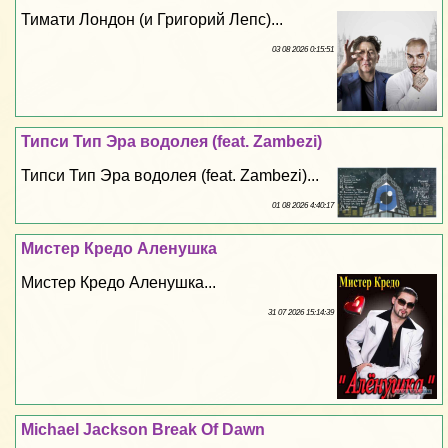
Тимати Лондон (и Григорий Лепс)...
03 08 2026 0:15:51
Типси Тип Эра водолея (feat. Zambezi)
Типси Тип Эра водолея (feat. Zambezi)...
01 08 2026 4:40:17
Мистер Кредо Аленушка
Мистер Кредо Аленушка...
31 07 2026 15:14:39
Michael Jackson Break Of Dawn