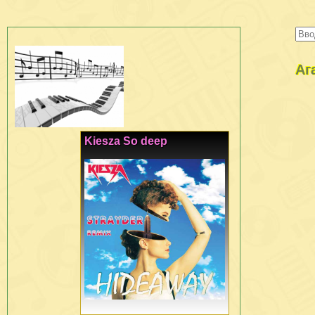
Аг
Kiesza So deep