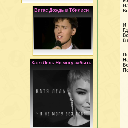
Ко
На
Витас Дождь в Тбилиси
Ве
И 
Гд
Во
В 
По
На
Катя Лель Не могу забыть
Вс
По