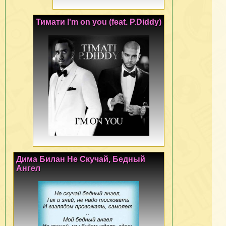
Тимати I'm on you (feat. P.Diddy)
Дима Билан Не Скучай, Бедный
Ангел