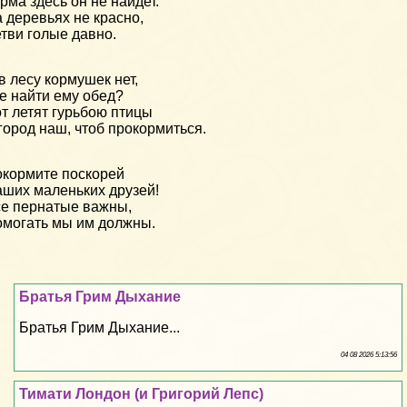
рма здесь он не найдет.
 деревьях не красно,
тви голые давно.
в лесу кормушек нет,
е найти ему обед?
т летят гурьбою птицы
город наш, чтоб прокормиться.
кормите поскорей
ших маленьких друзей!
е пернатые важны,
могать мы им должны.
Братья Грим Дыхание
Братья Грим Дыхание...
04 08 2026 5:13:56
Тимати Лондон (и Григорий Лепс)