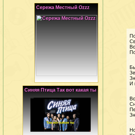
Сережа Местный Ozzz
По
Св
Во
По
Бы
Зе
Зн
И 
Синяя Птица Так вот какая ты
Во
Сн
Пе
Зн
Но