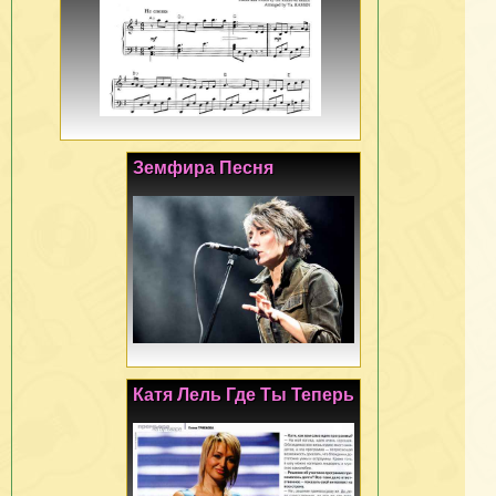
Земфира Песня
Катя Лель Где Ты Теперь