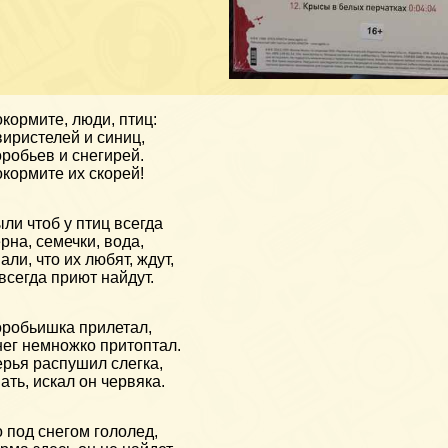
кормите, люди, птиц:
иристелей и синиц,
робьев и снегирей.
кормите их скорей!
ли чтоб у птиц всегда
рна, семечки, вода,
али, что их любят, ждут,
всегда приют найдут.
робьишка прилетал,
ег немножко притоптал.
рья распушил слегка,
ать, искал он червяка.
 под снегом гололед,