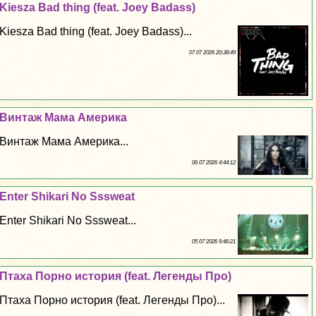
Kiesza Bad thing (feat. Joey Badass)
Kiesza Bad thing (feat. Joey Badass)...
07 07 2026 20:38:49
Винтаж Мама Америка
Винтаж Мама Америка...
06 07 2026 4:44:12
Enter Shikari No Sssweat
Enter Shikari No Sssweat...
05 07 2026 9:46:21
Птаха Пopно история (feat. Легенды Про)
Птаха Пopно история (feat. Легенды Про)...