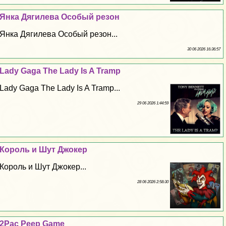
Янка Дягилева Особый резон
Янка Дягилева Особый резон...
30 06 2026 16:36:57
Lady Gaga The Lady Is A Tramp
Lady Gaga The Lady Is A Tramp...
29 06 2026 1:44:59
Король и Шут Джокер
Король и Шут Джокер...
28 06 2026 2:58:30
2Pac Peep Game