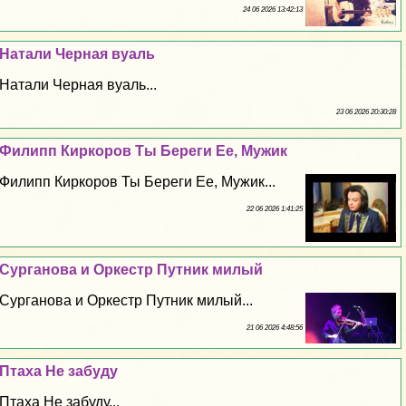
24 06 2026 13:42:13
Натали Черная вуаль
Натали Черная вуаль...
23 06 2026 20:30:28
Филипп Киркоров Ты Береги Ее, Мужик
Филипп Киркоров Ты Береги Ее, Мужик...
22 06 2026 1:41:25
Сурганова и Оркестр Путник милый
Сурганова и Оркестр Путник милый...
21 06 2026 4:48:56
Птаха Не забуду
Птаха Не забуду...