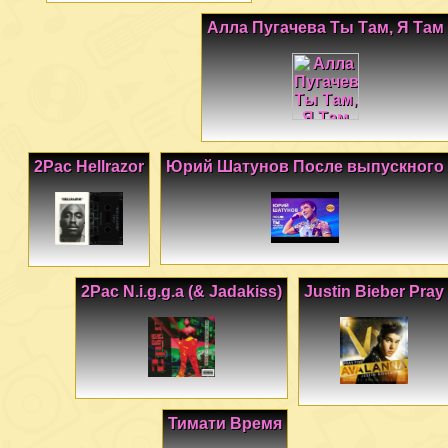
Алла Пугачева Ты Там, Я Там
2Pac Hellrazor
Юрий Шатунов После выпускного
2Pac N.i.g.g.a (& Jadakiss)
Justin Bieber Pray
Тимати Время