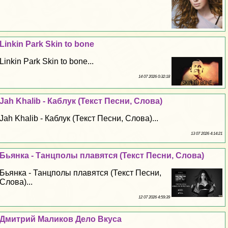
Linkin Park Skin to bone
Linkin Park Skin to bone...
14 07 2026 0:32:18
Jah Khalib - Каблук (Текст Песни, Слова)
Jah Khalib - Каблук (Текст Песни, Слова)...
13 07 2026 4:14:21
Бьянка - Танцполы плавятся (Текст Песни, Слова)
Бьянка - Танцполы плавятся (Текст Песни,
Слова)...
12 07 2026 4:59:39
Дмитрий Маликов Дело Вкуса