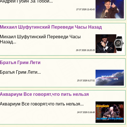
Андрей Губин За Тобой...
27 07 2026 11:43:43
Михаил Шуфутинский Переведи Часы Назад
Михаил Шуфутинский Переведи Часы
Назад...
26 07 2026 16:20:35
Братья Грим Лети
Братья Грим Лети...
25 07 2026 6:27:51
Аквариум Все говорят,что пить нельзя
Аквариум Все говорят,что пить нельзя...
24 07 2026 0:34:48