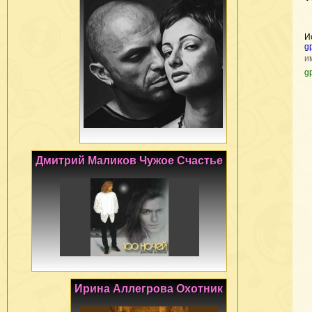
И
g
и
g
Дмитрий Маликов Чужое Счастье
Ирина Аллегрова Охотник