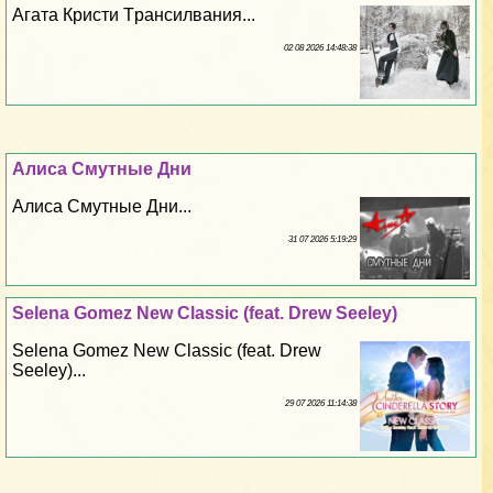
Агата Кристи Tрaнcилвания...
02 08 2026 14:48:38
Алиса Смутные Дни
Алиса Смутные Дни...
31 07 2026 5:19:29
Selena Gomez New Classic (feat. Drew Seeley)
Selena Gomez New Classic (feat. Drew
Seeley)...
29 07 2026 11:14:38