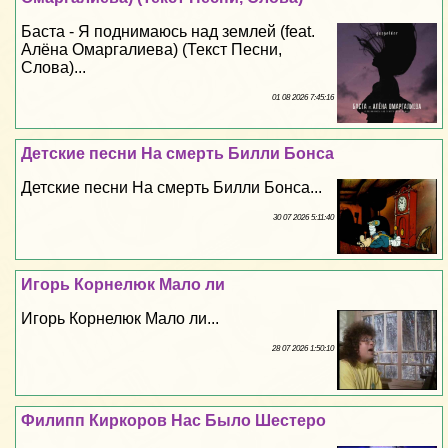
Баста - Я поднимаюсь над землей (feat.
Алёна Омаргалиева) (Текст Песни,
Слова)...
01 08 2026 7:45:16
Детские песни На cмepть Билли Бонса
Детские песни На cмepть Билли Бонса...
30 07 2026 5:11:40
Игорь Корнелюк Мало ли
Игорь Корнелюк Мало ли...
28 07 2026 1:50:10
Филипп Киркоров Нас Было Шестеро