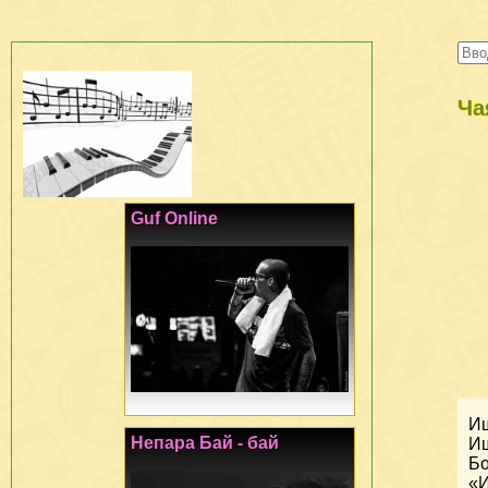
Ча
Guf Online
Ищ
Непара Бай - бай
Ищ
Бо
«И