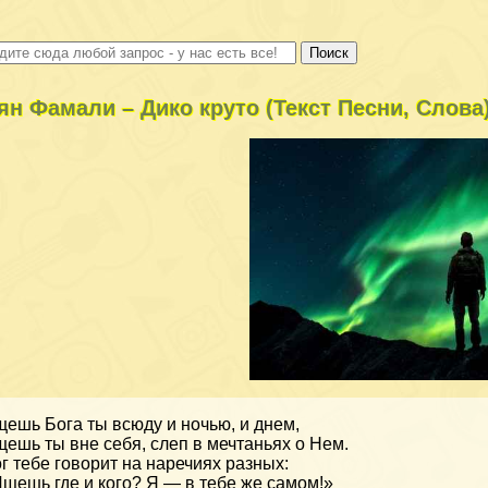
ян Фамали – Дико круто (Текст Песни, Слова
ешь Бога ты всюду и ночью, и днем,
ешь ты вне себя, слеп в мечтаньях о Нем.
г тебе говорит на наречиях разных:
щешь где и кого? Я — в тебе же самом!»