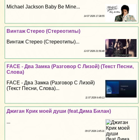
Michael Jackson Baby Be Mine...
14 07 2026 17:38:55
Винтаж Стерео (Стереотипы)
Винтаж Стерео (Стереотипы)...
13 07 2026 21:56:48
FACE - Два Замка (Разговор С Лизой) (Текст Песни,
Слова)
FACE - Два Замка (Разговор С Лизой)
(Текст Песни, Слова)...
11 07 2026 6:49:13
Джиган Крик моей души (feat.Дима Билан)
...
09 07 2026 3:45:31