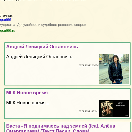
сточник:
ppart66
мущества. Досудебное и судебное решение споров
ppart66.ru
Андрей Леницкий Остановись
Андрей Леницкий Остановись...
05 08 2026 22:24:34
МГК Новое время
МГК Новое время...
03 08 2026 19:33:41
Баста - Я поднимаюсь над землей (feat. Алёна
Омаргалиева) (Текст Песни, Слова)