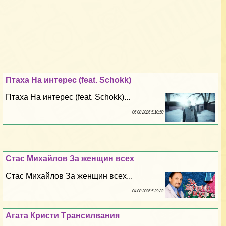
Птаха На интерес (feat. Schokk)
Птаха На интерес (feat. Schokk)...
06 08 2026 5:10:50
Стас Михайлов За женщин всех
Стас Михайлов За женщин всех...
04 08 2026 5:29:32
Агата Кристи Tрaнcилвания