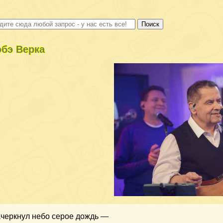
бэ Верка
черкнул небо серое дождь —