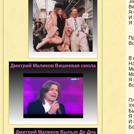
Зн
Ве
Я 
И 
Я 
Пр
Вс
В 
На
Дмитрий Маликов Вишневая смола
Мы
Мо
Я 
Вс
Пл
Ул
Бы
Я 
И 
Бо
Дмитрий Маликов Выпью До Дна