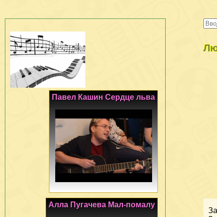
Лю
Павел Кашин Сердце льва
Алла Пугачева Мал-помалу
За