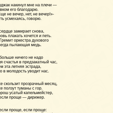
джак накинул мне на плечи —
вком его благодарю.
ще не вечер, нет, не вечер!»-
ть усмехаясь, говорю.
сердце замирает снова,
овь плакать хочется и петь.
ремит оркестра духового
егда пылающая медь.
больше ничего не надо
я счастья в предзакатный час,
м эта летняя эстрада,
о в молодость уводит нас.
е скользит прозрачный месяц,
е ползут туманы с гор.
рош усатый капельмейстер,
если проще — дирижер.
если проще, если проще: