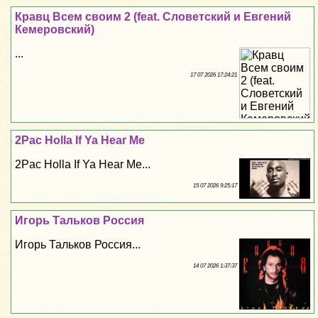
Кравц Всем своим 2 (feat. Словетский и Евгений
Кемеровский)
...
17 07 2026 17:24:21
2Pac Holla If Ya Hear Me
2Pac Holla If Ya Hear Me...
15 07 2026 9:25:17
Игорь Тальков Россия
Игорь Тальков Россия...
14 07 2026 1:37:37