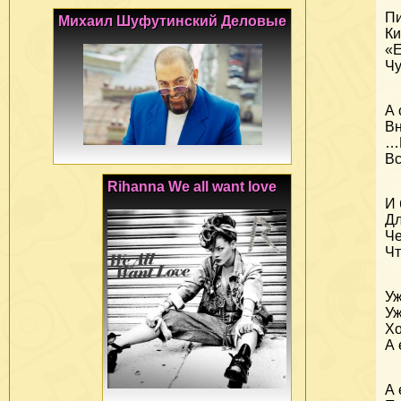
Пи
Михаил Шуфутинский Деловые
Ки
«Е
Чу
А 
Вн
…Г
Вс
Rihanna We all want love
И 
Дл
Че
Чт
Уж
Уж
Хо
А 
А 