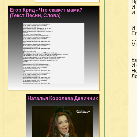
Пр
И 
Егор Крид - Что скажет мама?
И 
(Текст Песни, Слова)
И 
Ег
…Е
Мн
Ещ
И 
Но
Ло
Наталья Королева Девичник