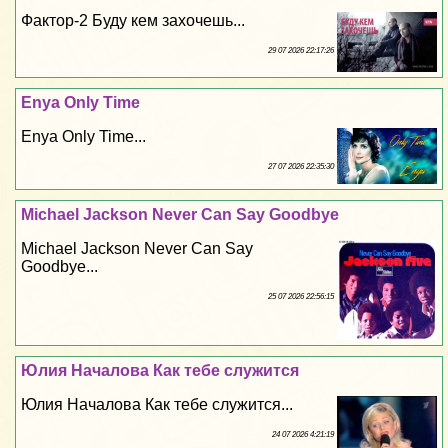
Фактор-2 Буду кем захочешь...
29 07 2026 22:17:26
Enya Only Time
Enya Only Time...
27 07 2026 22:35:30
Michael Jackson Never Can Say Goodbye
Michael Jackson Never Can Say
Goodbye...
25 07 2026 22:56:15
Юлия Началова Как тебе служится
Юлия Началова Как тебе служится...
24 07 2026 4:21:19