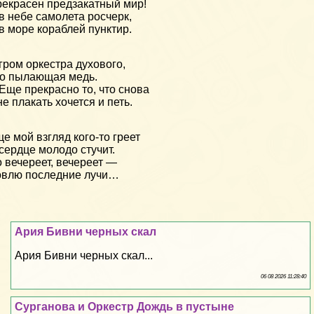
екрасен предзакатный мир!
в небе самолета росчерк,
в море кораблей пунктир.
гром оркестра духового,
о пылающая медь.
ще прекрасно то, что снова
е плакать хочется и петь.
е мой взгляд кого-то греет
сердце молодо стучит.
 вечереет, вечереет —
влю последние лучи…
Ария Бивни черных скал
Ария Бивни черных скал...
06 08 2026 11:28:40
Сурганова и Оркестр Дождь в пустыне