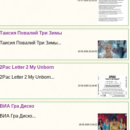
01 07 2026 22:31:22
Таисия Повалий Три Зимы
Таисия Повалий Три Зимы...
30 06 2026 20:24:55
2Pac Letter 2 My Unborn
2Pac Letter 2 My Unborn...
29 06 2026 11:24:40
ВИА Гра Диско
ВИА Гра Диско...
28 06 2026 5:24:21