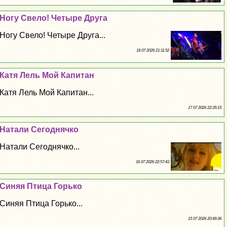
Ногу Свело! Четыре Друга
Ногу Свело! Четыре Друга...
18 07 2026 21:11:52
Катя Лель Мой Капитан
Катя Лель Мой Капитан...
17 07 2026 22:35:15
Натали Сегоднячко
Натали Сегоднячко...
16 07 2026 22:57:43
Синяя Птица Горько
Синяя Птица Горько...
15 07 2026 20:49:36