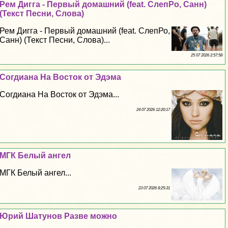
Рем Дигга - Первый домашний (feat. СлепРо, Санн)
(Текст Песни, Слова)
Рем Дигга - Первый домашний (feat. СлепРо,
Санн) (Текст Песни, Слова)...
25 07 2026 2:57:58
Согдиана На Восток от Эдэма
Согдиана На Восток от Эдэма...
24 07 2026 12:20:17
МГК Белый ангел
МГК Белый ангел...
23 07 2026 8:25:31
Юрий Шатунов Разве можно