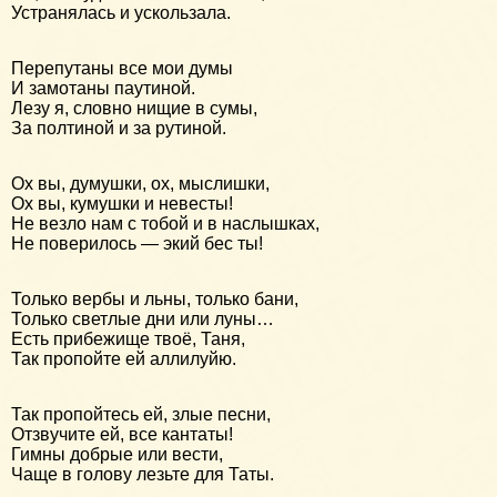
Устранялась и ускользала.
Перепутаны все мои думы
И замотаны паутиной.
Лезу я, словно нищие в сумы,
За полтиной и за рутиной.
Ох вы, думушки, ох, мыслишки,
Ох вы, кумушки и невесты!
Не везло нам с тобой и в наслышках,
Не поверилось — экий бес ты!
Только вербы и льны, только бани,
Только светлые дни или луны…
Есть прибежище твоё, Таня,
Так пропойте ей аллилуйю.
Так пропойтесь ей, злые песни,
Отзвучите ей, все кантаты!
Гимны добрые или вести,
Чаще в голову лезьте для Таты.