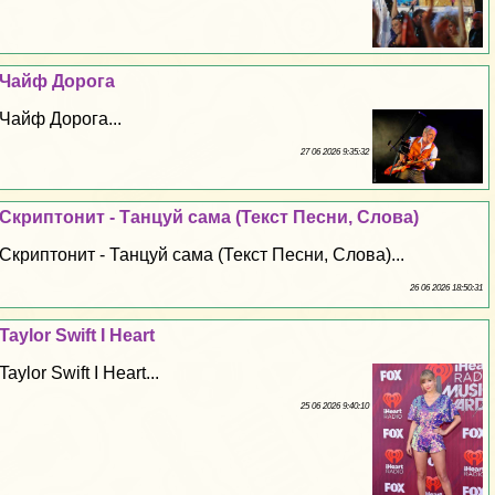
Чайф Дорога
Чайф Дорога...
27 06 2026 9:35:32
Скриптонит - Танцуй сама (Текст Песни, Слова)
Скриптонит - Танцуй сама (Текст Песни, Слова)...
26 06 2026 18:50:31
Taylor Swift I Heart
Taylor Swift I Heart...
25 06 2026 9:40:10