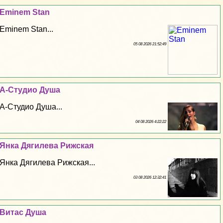
Eminem Stan
Eminem Stan...
05 08 2026 21:52:49
А-Студио Душа
А-Студио Душа...
04 08 2026 4:22:22
Янка Дягилева Рижская
Янка Дягилева Рижская...
03 08 2026 12:32:41
Витас Душа