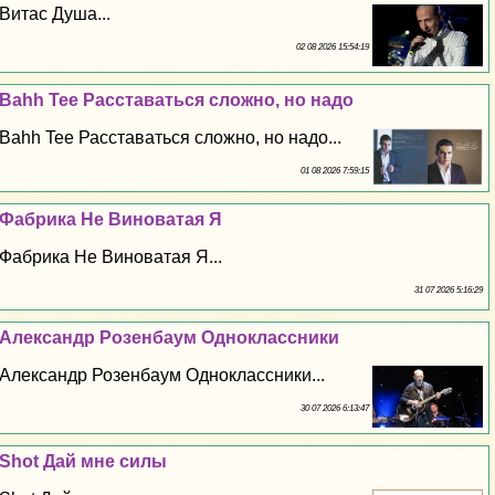
Витас Душа...
02 08 2026 15:54:19
Bahh Tee Расставаться сложно, но надо
Bahh Tee Расставаться сложно, но надо...
01 08 2026 7:59:15
Фабрика Не Виноватая Я
Фабрика Не Виноватая Я...
31 07 2026 5:16:29
Александр Розенбаум Одноклассники
Александр Розенбаум Одноклассники...
30 07 2026 6:13:47
Shot Дай мне силы