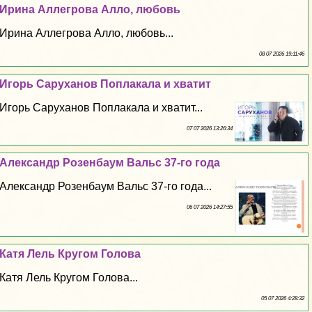
Ирина Аллегрова Алло, любовь
Ирина Аллегрова Алло, любовь...
08 07 2026 19:11:46
Игорь Саруханов Поплакала и хватит
Игорь Саруханов Поплакала и хватит...
07 07 2026 13:26:34
Александр Розенбаум Вальс 37-го года
Александр Розенбаум Вальс 37-го года...
06 07 2026 14:27:55
Катя Лель Кругом Голова
Катя Лель Кругом Голова...
05 07 2026 4:28:32