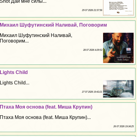
Shot Дай мне силы...
29 07 2026 21:57:56
Михаил Шуфутинский Наливай, Поговорим
Михаил Шуфутинский Наливай,
Поговорим...
28 07 2026 4:29:53
Lights Child
Lights Child...
27 07 2026 19:43:21
Птаха Моя основа (feat. Миша Крупин)
Птаха Моя основа (feat. Миша Крупин)...
26 07 2026 19:34:25