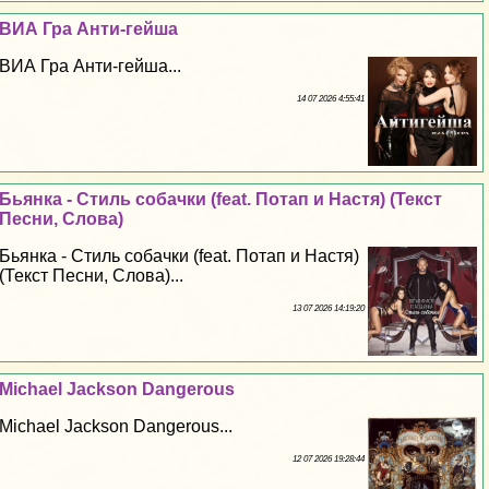
ВИА Гра Анти-гeйша
ВИА Гра Анти-гeйша...
14 07 2026 4:55:41
Бьянка - Стиль собачки (feat. Потап и Настя) (Текст
Песни, Слова)
Бьянка - Стиль собачки (feat. Потап и Настя)
(Текст Песни, Слова)...
13 07 2026 14:19:20
Michael Jackson Dangerous
Michael Jackson Dangerous...
12 07 2026 19:28:44