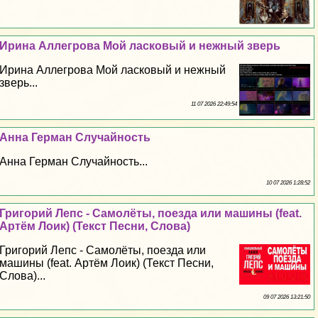
Ирина Аллегрова Мой ласковый и нежный зверь
Ирина Аллегрова Мой ласковый и нежный
зверь...
11 07 2026 22:49:54
Анна Герман Случайность
Анна Герман Случайность...
10 07 2026 1:28:52
Григорий Лепс - Самолёты, поезда или машины (feat.
Артём Лоик) (Текст Песни, Слова)
Григорий Лепс - Самолёты, поезда или
машины (feat. Артём Лоик) (Текст Песни,
Слова)...
09 07 2026 13:21:50