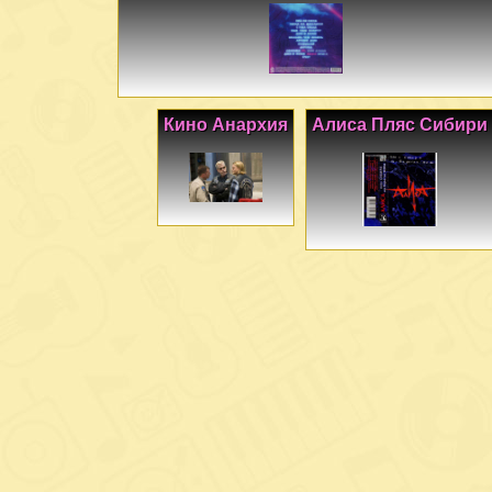
Кино Анархия
Алиса Пляс Сибири