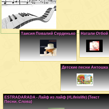
Таисия Повалий Серденько
Натали Отбой
Детские песни Антошка
ESTRADARADA - Лайф из лайф (#Lifeislife) (Текст
Песни, Слова)