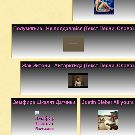
Полумягкие - Не поддавайся (Текст Песни, Слова)
Жак Энтони - Антарктида (Текст Песни, Слова)
Земфира Шкалят Датчики
Justin Bieber All yours