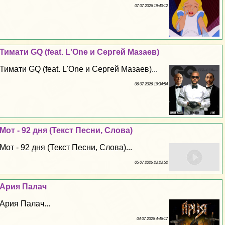
07 07 2026 19:40:12
Тимати GQ (feat. L'One и Сергeй Мазаев)
Тимати GQ (feat. L'One и Сергeй Мазаев)...
06 07 2026 19:34:54
Мот - 92 дня (Текст Песни, Слова)
Мот - 92 дня (Текст Песни, Слова)...
05 07 2026 23:23:52
Ария Палач
Ария Палач...
04 07 2026 4:46:17