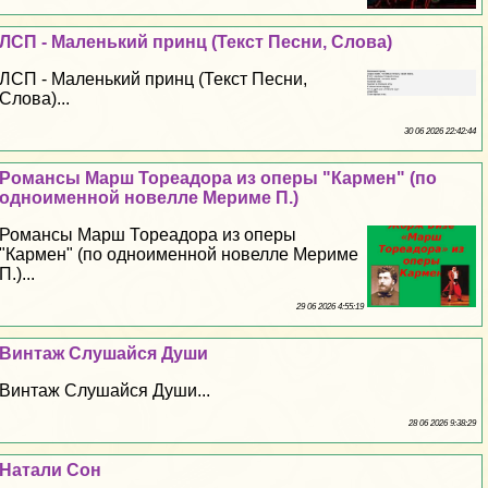
ЛСП - Маленький принц (Текст Песни, Слова)
ЛСП - Маленький принц (Текст Песни,
Слова)...
30 06 2026 22:42:44
Романсы Марш Тореадора из оперы "Кармен" (по
одноименной новелле Мериме П.)
Романсы Марш Тореадора из оперы
"Кармен" (по одноименной новелле Мериме
П.)...
29 06 2026 4:55:19
Винтаж Слушайся Души
Винтаж Слушайся Души...
28 06 2026 9:38:29
Натали Сон