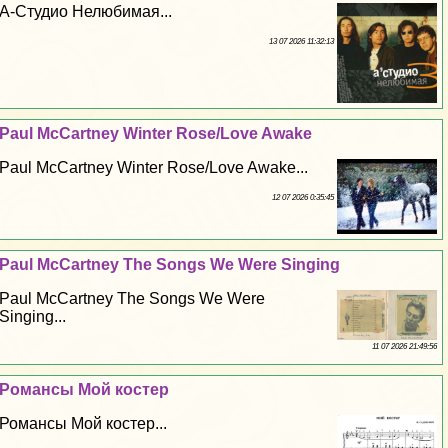
А-Студио Нелюбимая...
13 07 2026 11:32:13
Paul McCartney Winter Rose/Love Awake
Paul McCartney Winter Rose/Love Awake...
12 07 2026 0:35:45
Paul McCartney The Songs We Were Singing
Paul McCartney The Songs We Were
Singing...
11 07 2026 21:49:56
Романсы Мой костер
Романсы Мой костер...