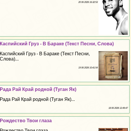
20 06 2026 16:32:53
Каспийский Груз - В Баpaке (Текст Песни, Слова)
Каспийский Груз - В Баpaке (Текст Песни,
Слова)...
19 06 2026 10:41:54
Рада Рай Край родной (Туган Як)
Рада Рай Край родной (Туган Як)...
18 06 2026 12:49:47
Рождество Твои глаза
Рождество Твои глаза...