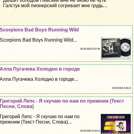
Дышит холодом Невский мне не зябко ни чуть
Галстук мой пионерский согревает мне грудь…
Scorpions Bad Boys Running Wild
Scorpions Bad Boys Running Wild...
05 08 2026 23:57:46
Алла Пугачева Холодно в городе
Алла Пугачева Холодно в городе...
04 08 2026 3:36:13
Григорий Лепс - Я скучаю по нам по прежним (Текст
Песни, Слова)
Григорий Лепс - Я скучаю по нам по
прежним (Текст Песни, Слова)...
03 08 2026 10:35:15