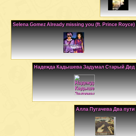
Selena Gomez Already missing you (ft. Prince Royce)
Надежда Кадышева Задумал Старый Дед
Алла Пугачева Два пути