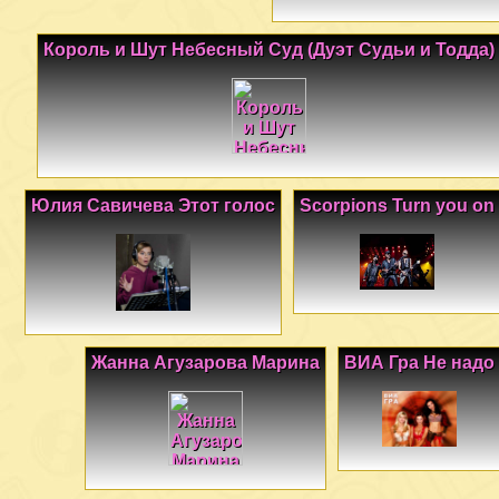
Король и Шут Небесный Суд (Дуэт Судьи и Тодда)
Юлия Савичева Этот голос
Scorpions Turn you on
Жанна Агузарова Марина
ВИА Гра Не надо