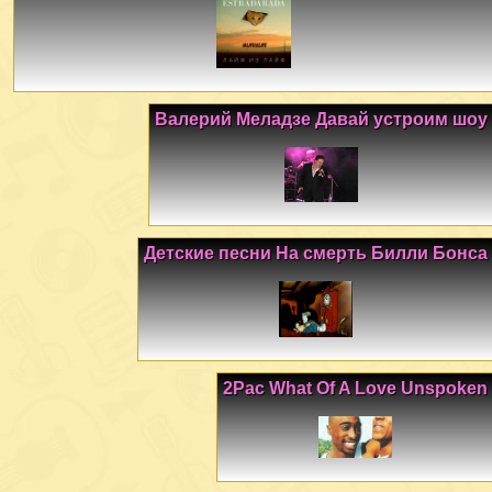
Валерий Меладзе Давай устроим шоу
Детские песни На смерть Билли Бонса
2Pac What Of A Love Unspoken