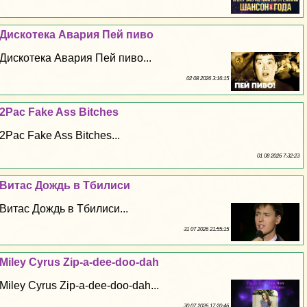
Дискотека Авария Пей пиво
Дискотека Авария Пей пиво...
02 08 2026 3:16:15
2Pac Fake Ass Bitches
2Pac Fake Ass Bitches...
01 08 2026 7:32:23
Витас Дождь в Тбилиси
Витас Дождь в Тбилиси...
31 07 2026 21:55:15
Miley Cyrus Zip-a-dee-doo-dah
Miley Cyrus Zip-a-dee-doo-dah...
30 07 2026 17:20:46