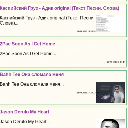
Каспийский Груз - Адик original (Текст Песни, Слова)
Каспийский Груз - Адик original (Текст Песни,
Слова)...
23 06 2026 16:55:58
2Pac Soon As I Get Home
2Pac Soon As I Get Home...
22 06 2026 1:19:47
Bahh Tee Она сломала меня
Bahh Tee Она сломала меня...
21 06 2026 17:33:13
Jason Derulo My Heart
Jason Derulo My Heart...