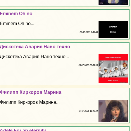
Eminem Oh no
Eminem Oh no...
29 07 2026 3:46:40
Дискотека Авария Нано техно
Дискотека Авария Нано техно...
28 07 2026 20:49:20
Филипп Киркоров Марина
Филипп Киркоров Марина...
27 07 2026 11:45:34
Adele For an eternity