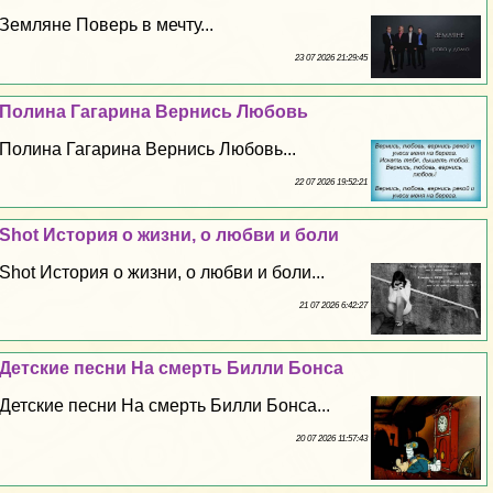
Земляне Поверь в мечту...
23 07 2026 21:29:45
Полина Гагарина Вернись Любовь
Полина Гагарина Вернись Любовь...
22 07 2026 19:52:21
Shot История о жизни, о любви и боли
Shot История о жизни, о любви и боли...
21 07 2026 6:42:27
Детские песни На cмepть Билли Бонса
Детские песни На cмepть Билли Бонса...
20 07 2026 11:57:43