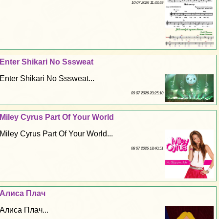
10 07 2026 11:33:59
Enter Shikari No Sssweat
Enter Shikari No Sssweat...
09 07 2026 20:25:10
Miley Cyrus Part Of Your World
Miley Cyrus Part Of Your World...
08 07 2026 18:40:51
Алиса Плач
Алиса Плач...