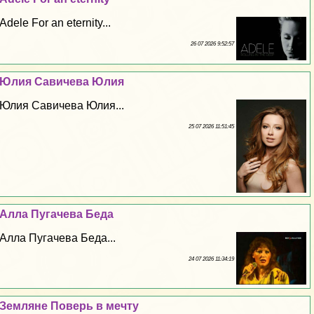
Adele For an eternity...
26 07 2026 9:52:57
Юлия Савичева Юлия
Юлия Савичева Юлия...
25 07 2026 11:51:45
Алла Пугачева Беда
Алла Пугачева Беда...
24 07 2026 11:34:19
Земляне Поверь в мечту