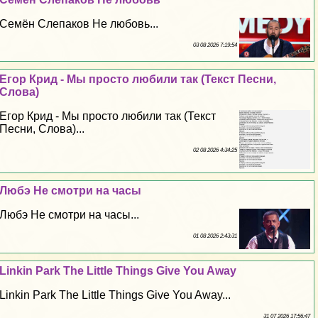
Семён Слепаков Не любовь...
03 08 2026 7:19:54
Егор Крид - Мы просто любили так (Текст Песни,
Слова)
Егор Крид - Мы просто любили так (Текст
Песни, Слова)...
02 08 2026 4:34:25
Любэ Не смотри на часы
Любэ Не смотри на часы...
01 08 2026 2:43:31
Linkin Park The Little Things Give You Away
Linkin Park The Little Things Give You Away...
31 07 2026 17:56:47