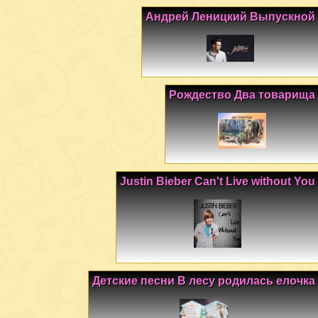
Андрей Леницкий Выпускной
Рождество Два товарища
Justin Bieber Can't Live without You
Детские песни В лесу родилась елочка