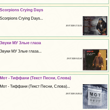
Scorpions Crying Days
Scorpions Crying Days...
30 07 2026 17:31:51
Звуки МУ Злые глаза
Звуки МУ Злые глаза...
29 07 2026 9:21:42
Мот - Тиффани (Текст Песни, Слова)
Мот - Тиффани (Текст Песни, Слова)...
28 07 2026 19:26:12