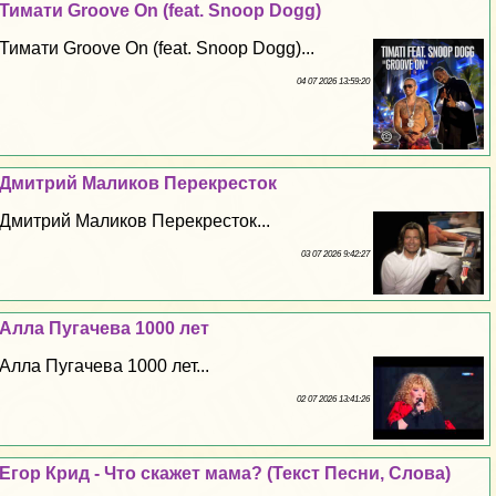
Тимати Groove On (feat. Snoop Dogg)
Тимати Groove On (feat. Snoop Dogg)...
04 07 2026 13:59:20
Дмитрий Маликов Перекресток
Дмитрий Маликов Перекресток...
03 07 2026 9:42:27
Алла Пугачева 1000 лет
Алла Пугачева 1000 лет...
02 07 2026 13:41:26
Егор Крид - Что скажет мама? (Текст Песни, Слова)