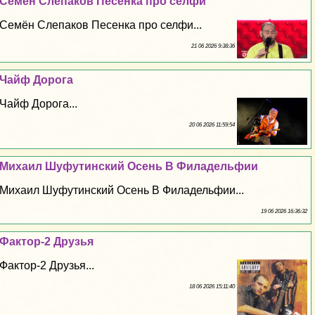
Семён Слепаков Песенка про селфи
Семён Слепаков Песенка про селфи...
21 06 2026 9:38:36
Чайф Дорога
Чайф Дорога...
20 06 2026 11:59:54
Михаил Шуфутинский Осень В Филадельфии
Михаил Шуфутинский Осень В Филадельфии...
19 06 2026 16:36:32
Фактор-2 Друзья
Фактор-2 Друзья...
18 06 2026 15:11:40