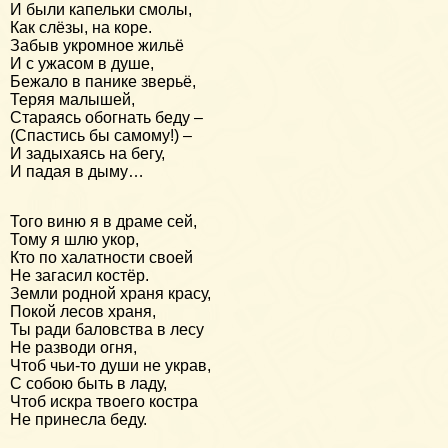
И были капельки смолы,
Как слёзы, на коре.
Забыв укромное жильё
И с ужасом в душе,
Бежало в панике зверьё,
Теряя малышей,
Стараясь обогнать беду –
(Спастись бы самому!) –
И задыхаясь на бегу,
И падая в дыму…
Того виню я в драме сей,
Тому я шлю укор,
Кто по халатности своей
Не загасил костёр.
Земли родной храня красу,
Покой лесов храня,
Ты ради баловства в лесу
Не разводи огня,
Чтоб чьи-то души не украв,
С собою быть в ладу,
Чтоб искра твоего костра
Не принесла беду.