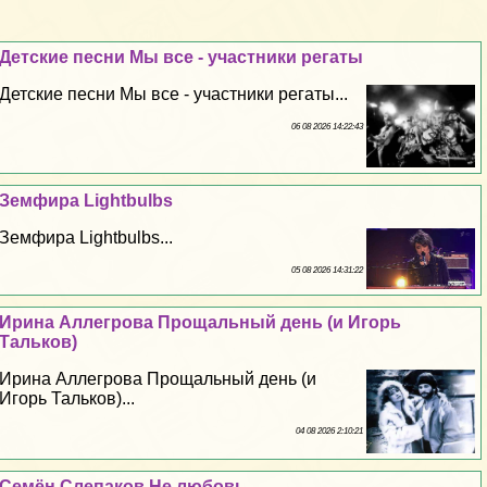
Детские песни Мы все - участники регаты
Детские песни Мы все - участники регаты...
06 08 2026 14:22:43
Земфира Lightbulbs
Земфира Lightbulbs...
05 08 2026 14:31:22
Ирина Аллегрова Прощальный день (и Игорь
Тальков)
Ирина Аллегрова Прощальный день (и
Игорь Тальков)...
04 08 2026 2:10:21
Семён Слепаков Не любовь