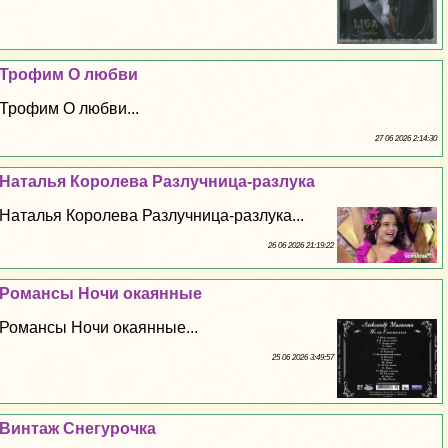
Трофим О любви
Трофим О любви...
27 06 2026 2:14:30
Наталья Королева Разлучница-разлука
Наталья Королева Разлучница-разлука...
26 06 2026 21:19:22
Романсы Ночи окаянные
Романсы Ночи окаянные...
25 06 2026 3:49:57
Винтаж Снегурочка