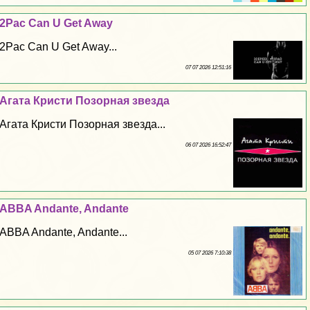
2Pac Can U Get Away
2Pac Can U Get Away...
07 07 2026 12:51:16
Агата Кристи Позорная звезда
Агата Кристи Позорная звезда...
06 07 2026 16:52:47
ABBA Andante, Andante
ABBA Andante, Andante...
05 07 2026 7:10:38