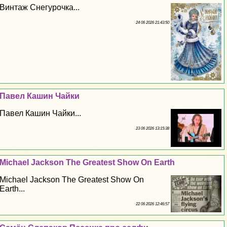
Винтаж Снегурочка...
24 06 2026 21:43:50
Павел Кашин Чайки
Павел Кашин Чайки...
23 06 2026 13:15:38
Michael Jackson The Greatest Show On Earth
Michael Jackson The Greatest Show On
Earth...
22 06 2026 12:46:57