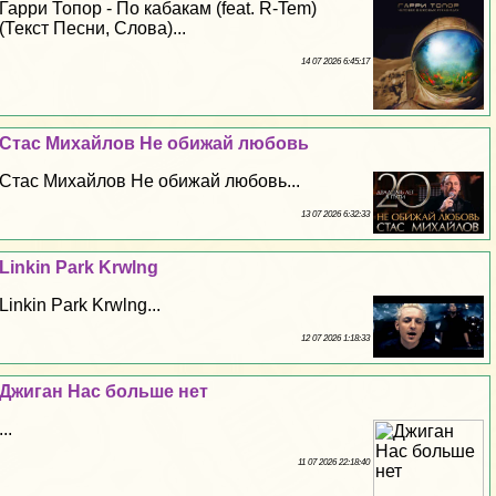
Гарри Топор - По кабакам (feat. R-Tem)
(Текст Песни, Слова)...
14 07 2026 6:45:17
Стас Михайлов Не обижай любовь
Стас Михайлов Не обижай любовь...
13 07 2026 6:32:33
Linkin Park Krwlng
Linkin Park Krwlng...
12 07 2026 1:18:33
Джиган Нас больше нет
...
11 07 2026 22:18:40