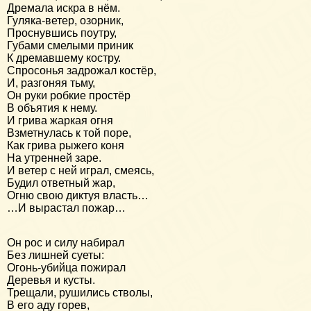
Дремала искра в нём.
Гуляка-ветер, озорник,
Проснувшись поутру,
Губами смелыми приник
К дремавшему костру.
Спросонья задрожал костёр,
И, разгоняя тьму,
Он руки робкие простёр
В объятия к нему.
И грива жаркая огня
Взметнулась к той поре,
Как грива рыжего коня
На утренней заре.
И ветер с ней играл, смеясь,
Будил ответный жар,
Огню свою диктуя власть…
…И вырастал пожар…
Он рос и силу набирал
Без лишней суеты:
Огонь-убийца пожирал
Деревья и кусты.
Трещали, рушились стволы,
В его аду горев,