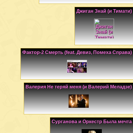
Джиган Знай (и Тимати)
Фактор-2 Смерть (feat. Девиз, Помеха Справа)
Валерия Не теряй меня (и Валерий Меладзе)
Сурганова и Оркестр Была мечта