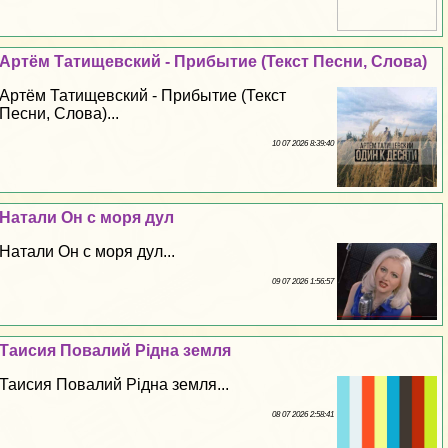
Артём Татищевский - Прибытие (Текст Песни, Слова)
Артём Татищевский - Прибытие (Текст
Песни, Слова)...
10 07 2026 8:39:40
Натали Он с моря дул
Натали Он с моря дул...
09 07 2026 1:56:57
Таисия Повалий Рідна земля
Таисия Повалий Рідна земля...
08 07 2026 2:58:41