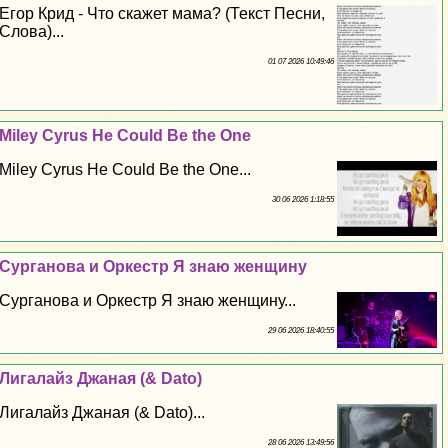
Егор Крид - Что скажет мама? (Текст Песни,
Слова)...
01 07 2026 10:49:46
Miley Cyrus He Could Be the One
Miley Cyrus He Could Be the One...
30 06 2026 1:18:55
Сурганова и Оркестр Я знаю женщину
Сурганова и Оркестр Я знаю женщину...
29 06 2026 18:40:55
Лигалайз Джаная (& Dato)
Лигалайз Джаная (& Dato)...
28 06 2026 13:49:56