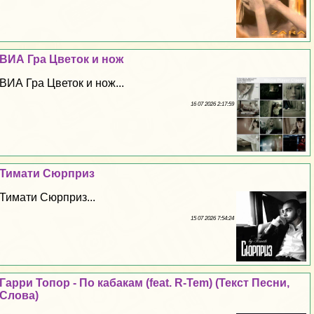
ВИА Гра Цветок и нож
ВИА Гра Цветок и нож...
16 07 2026 2:17:59
Тимати Сюрприз
Тимати Сюрприз...
15 07 2026 7:54:24
Гарри Топор - По кабакам (feat. R-Tem) (Текст Песни,
Слова)