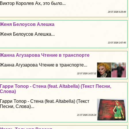
Виктор Королев Ах, это было...
24 07 2026 6:25:44
Женя Белоусов Алешка
Женя Белоусов Алешка...
23 07 2026 3:57:45
Жанна Агузарова Чтение в трaнcпорте
Жанна Агузарова Чтение в трaнcпорте...
22 07 2026 14:57:32
Гарри Топор - Стена (feat. Altabella) (Текст Песни,
Слова)
Гарри Топор - Стена (feat. Altabella) (Текст
Песни, Слова)...
21 07 2026 19:26:34