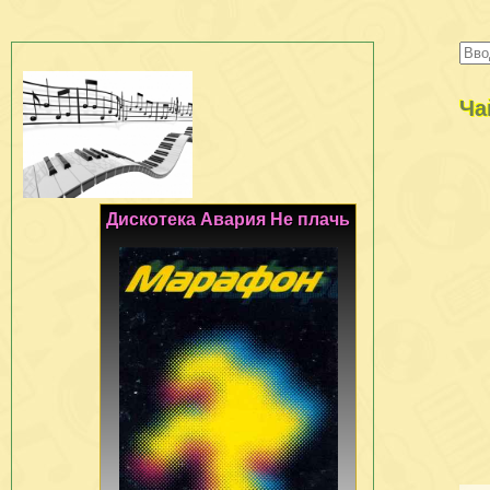
Ча
Дискотека Авария Не плачь