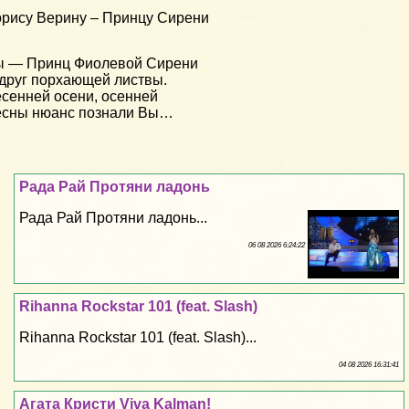
рису Верину – Принцу Сирени
ы — Принц Фиолевой Сирени
друг порхающей листвы.
сенней осени, осенней
есны нюанс познали Вы…
Рада Рай Протяни ладонь
Рада Рай Протяни ладонь...
06 08 2026 6:24:22
Rihanna Rockstar 101 (feat. Slash)
Rihanna Rockstar 101 (feat. Slash)...
04 08 2026 16:31:41
Агата Кристи Viva Kalman!