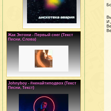
Бо
В
И 
Ве
В
Жак Энтони - Первый снег (Текст
Песни, Слова)
Johnyboy - #ненайтиподвох (Текст
Песни, Текст)