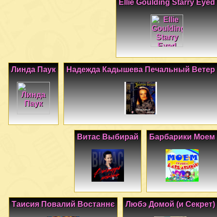
Ellie Goulding Starry Eyed
Линда Паук
Надежда Кадышева Печальный Ветер
Витас Выбирай
Барбарики Моем
Таисия Повалий Востаннє
Любэ Домой (и Секрет)