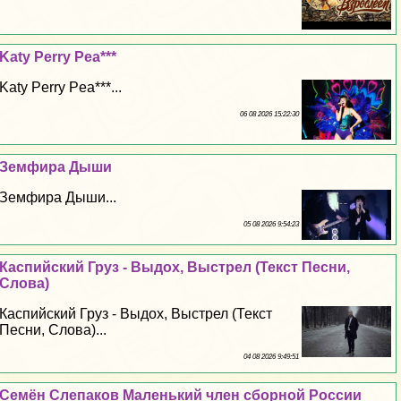
Katy Perry Pea***
Katy Perry Pea***...
06 08 2026 15:22:30
Земфира Дыши
Земфира Дыши...
05 08 2026 9:54:23
Каспийский Груз - Выдох, Выстрел (Текст Песни,
Слова)
Каспийский Груз - Выдох, Выстрел (Текст
Песни, Слова)...
04 08 2026 9:49:51
Семён Слепаков Маленький члeн сборной России