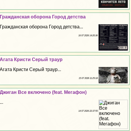
Гражданская оборона Город детства
Гражданская оборона Город детства...
16 07 2026 14:20:36
Агата Кристи Серый траур
Агата Кристи Серый траур...
15 07 2026 11:25:18
Джиган Все включено (feat. Мегафон)
...
14 07 2026 22:37:55