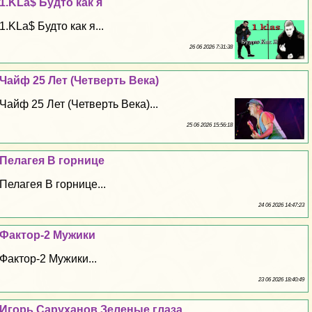
1.KLa$ Будто как я
1.KLa$ Будто как я...
26 06 2026 7:31:38
Чайф 25 Лет (Четверть Века)
Чайф 25 Лет (Четверть Века)...
25 06 2026 15:56:18
Пелагея В горнице
Пелагея В горнице...
24 06 2026 14:47:23
Фактор-2 Мужики
Фактор-2 Мужики...
23 06 2026 18:40:49
Игорь Саруханов Зеленые глаза