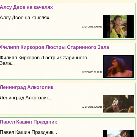
Алсу Двое на качелях
Алсу Двое на качелях...
13 07 2026 23:57:59
Филипп Киркоров Люстры Старинного Зала
Филипп Киркоров Люстры Старинного
Зала...
12 07 2026 23:12:12
Ленинград Алкоголик
Ленинград Алкоголик...
11 07 2026 22:29:16
Павел Кашин Праздник
Павел Кашин Праздник...