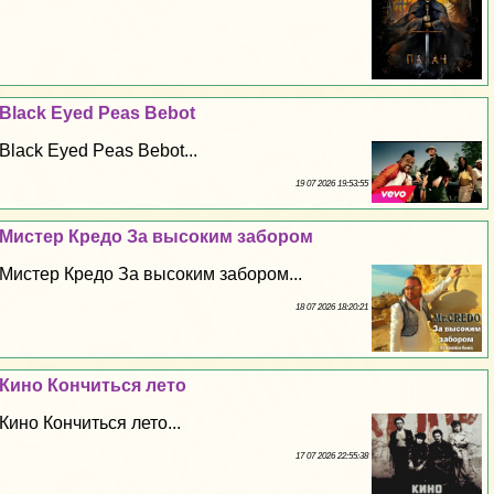
Black Eyed Peas Bebot
Black Eyed Peas Bebot...
19 07 2026 19:53:55
Мистер Кредо За высоким забором
Мистер Кредо За высоким забором...
18 07 2026 18:20:21
Кино Кончиться лето
Кино Кончиться лето...
17 07 2026 22:55:38