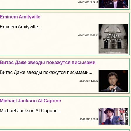
03 07 2026 12:29:14
Eminem Amityville
Eminem Amityville...
02 07 2026 20:42:51
Витас Даже звезды покажутся письмами
Витас Даже звезды покажутся письмами...
01 07 2026 4:39:45
Michael Jackson Al Capone
Michael Jackson Al Capone...
30 06 2026 7:22:35