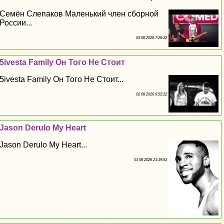
Семён Слепаков Маленький члeн сборной
России...
03 08 2026 7:26:32
5ivesta Family Он Того Не Стоит
5ivesta Family Он Того Не Стоит...
02 08 2026 6:52:22
Jason Derulo My Heart
Jason Derulo My Heart...
01 08 2026 21:19:53