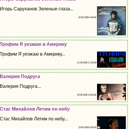
Игорь Саруханов Зеленые глаза...
22 06 2026 6:39:46
Трофим Я уезжаю в Америку
Трофим Я уезжаю в Америку...
21 06 2026 17:16:28
Валерия Подруга
Валерия Подруга...
20 06 2026 14:36:36
Стас Михайлов Летим по небу
Стас Михайлов Летим по небу...
19 06 2026 6:45:50