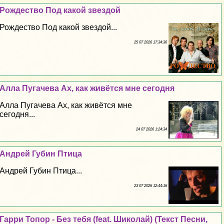
Рождество Под какой звездой
Рождество Под какой звездой...
25 07 2026 17:34:36
Алла Пугачева Ах, как живётся мне сегодня
Алла Пугачева Ах, как живётся мне
сегодня...
24 07 2026 1:24:34
Андрей Губин Птица
Андрей Губин Птица...
23 07 2026 12:44:16
Гарри Топор - Без тебя (feat. Шиколай) (Текст Песни,