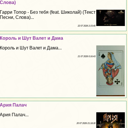
Слова)
Гарри Топор - Без тебя (feat. Шиколай) (Текст
Песни, Слова)...
22 07 2026 2:15:40
Король и Шут Валет и Дама
Король и Шут Валет и Дама...
21 07 2026 0:16:43
Ария Палач
Ария Палач...
20 07 2026 21:18:30