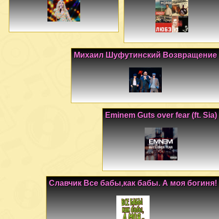
Михаил Шуфутинский Возвращение
Eminem Guts over fear (ft. Sia)
Славчик Все бабы,как бабы. А моя богиня!