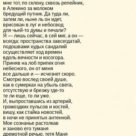
мне тот, по склону, сквозь репейник,
в Алекино за молоком
бредущий путник. Да туда ли,
затем ли, ныне ль он идет,
врисован в луг и небосвод
для чьей-то думы и печали?
Я — лишь сейчас, в сей миг, а он —
всегда: пространства завсегдатай,
подошвами худых сандалий
осуществляет ход времен
вдоль вечности и косогора.
Приняв на лоб припек огня
небесного, он от меня
все дальше и — исчезнет скоро.
Смотрю вослед своей душе,
как в сумерках на убыль света,
отсутствую и брезжу где-то
те ли еще, то ли уже.
И, выпроставшись из артерий,
громоздких пульсов и костей,
вишу, как стайка новостей,
в ночи не принятых антенной.
Мое сознанье растолкав
и заново его туманя
дремотной речью, тетя Маня