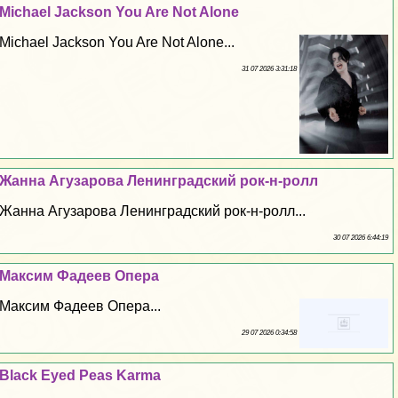
Michael Jackson You Are Not Alone
Michael Jackson You Are Not Alone...
31 07 2026 3:31:18
Жанна Агузарова Ленинградский рок-н-ролл
Жанна Агузарова Ленинградский рок-н-ролл...
30 07 2026 6:44:19
Максим Фадеев Опера
Максим Фадеев Опера...
29 07 2026 0:34:58
Black Eyed Peas Karma