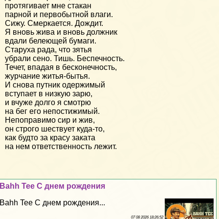
протягивает мне стакан
парной и первобытной влаги.
Сижу. Смеркается. Дождит.
Я вновь жива и вновь должник
вдали белеющей бумаги.
Старуха рада, что зятья
убрали сено. Тишь. Беспечность.
Течет, впадая в бесконечность,
журчание житья-бытья.
И снова путник одержимый
вступает в низкую зарю,
и вчуже долго я смотрю
на бег его непостижимый.
Непоправимо сир и жив,
он строго шествует куда-то,
как будто за красу заката
на нем ответственность лежит.
Bahh Tee С днем рождения
Bahh Tee С днем рождения...
07 08 2026 18:26:52