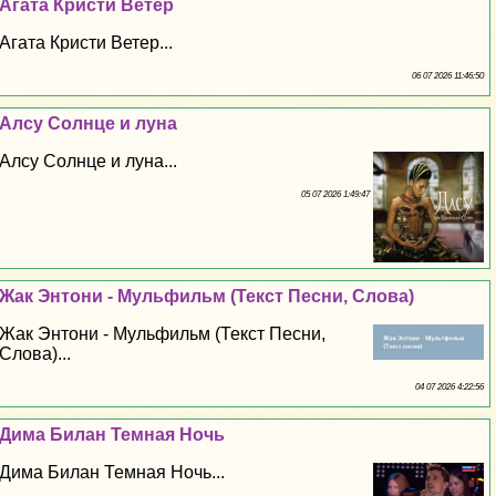
Агата Кристи Ветер
Агата Кристи Ветер...
06 07 2026 11:46:50
Алсу Солнце и луна
Алсу Солнце и луна...
05 07 2026 1:49:47
Жак Энтони - Мульфильм (Текст Песни, Слова)
Жак Энтони - Мульфильм (Текст Песни,
Слова)...
04 07 2026 4:22:56
Дима Билан Темная Ночь
Дима Билан Темная Ночь...