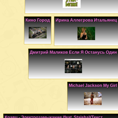
Кино Город
Ирина Аллегрова Итальянец
Дмитрий Маликов Если Я Останусь Один
Michael Jackson My Girl
Кравц - Электрозамыкание (feat. Staisha)(Текст