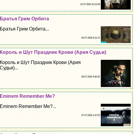
10 07 2026 10:15:28
Братья Грим Орбита
Братья Грим Орбита...
09 07 2026 8:31:37
Король и Шут Праздник Крови (Ария Судьи)
Король и Шут Праздник Крови (Ария
Судьи)...
08 07 2026 0:40:32
Eminem Remember Me?
Eminem Remember Me?...
07 07 2026 1:47:25