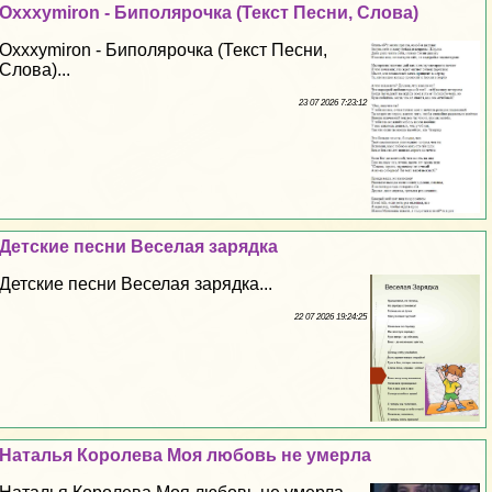
Oxxxymiron - Биполярочка (Текст Песни, Слова)
Oxxxymiron - Биполярочка (Текст Песни,
Слова)...
23 07 2026 7:23:12
Детские песни Веселая зарядка
Детские песни Веселая зарядка...
22 07 2026 19:24:25
Наталья Королева Моя любовь не умерла