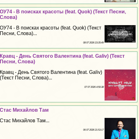
ОУ74 - В поисках красоты (feat. Quok) (Текст Песни,
Слова)
ОУ74 - В поисках красоты (feat. Quok) (Текст
Песни, Слова)...
08 07 2026 23:35:49
Кравц - День Святого Валентина (feat. Galiv) (Текст
Песни, Слова)
Кравц - День Святого Валентина (feat. Galiv)
(Текст Песни, Слова)...
07 07 2026 4:50:38
Стас Михайлов Там
Стас Михайлов Там...
06 07 2026 21:53:17