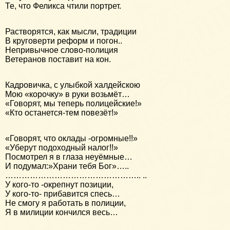
Те, что Феликса чтили портрет.
Растворятся, как мысли, традиции
В круговерти реформ и погон..
Непривычное слово-полиция
Ветеранов поставит на кон.
Кадровичка, с улыбкой халдейскою
Мою «корочку» в руки возьмёт…
«Говорят, мы теперь полицейские!»
«Кто останется-тем повезёт!»
«Говорят, что оклады -огромные!!»
«Уберут подоходный налог!!»
Посмотрел я в глаза неуёмные…
И подумал:»Храни тебя Бог»…..
………………………………………….. ..
У кого-то -окрепнут позиции,
У кого-то- прибавится спесь…
Не смогу я работать в полиции,
Я в милиции кончился весь…