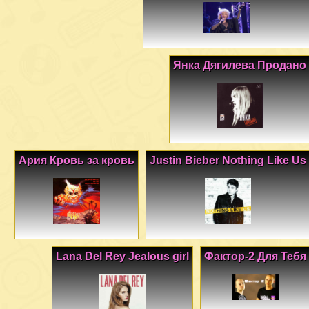
Янка Дягилева Продано
Ария Кровь за кровь
Justin Bieber Nothing Like Us
Lana Del Rey Jealous girl
Фактор-2 Для Тебя