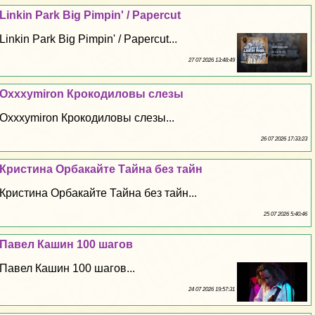
Linkin Park Big Pimpin' / Papercut
Linkin Park Big Pimpin' / Papercut...
27 07 2026 13:48:49
Oxxxymiron Крокодиловы слезы
Oxxxymiron Крокодиловы слезы...
26 07 2026 17:33:23
Кристина Орбакайте Тайна без тайн
Кристина Орбакайте Тайна без тайн...
25 07 2026 5:40:46
Павел Кашин 100 шагов
Павел Кашин 100 шагов...
24 07 2026 19:57:31