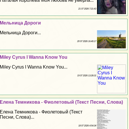
Наталья Королева Моя любовь не умерла...
21 07 2026 7:21:43
Мельница Дороги
Мельница Дороги...
20 07 2026 16:40:17
Miley Cyrus I Wanna Know You
Miley Cyrus I Wanna Know You...
19 07 2026 13:28:31
Елена Темникова - Фиолетовый (Текст Песни, Слова)
Елена Темникова - Фиолетовый (Текст
Песни, Слова)...
18 07 2026 4:54:34