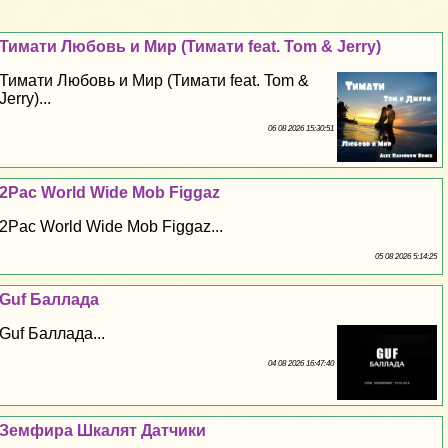
Тимати Любовь и Мир (Тимати feat. Tom & Jerry)
Тимати Любовь и Мир (Тимати feat. Tom &
Jerry)...
06 08 2026 15:30:51
2Pac World Wide Mob Figgaz
2Pac World Wide Mob Figgaz...
05 08 2026 5:14:25
Guf Баллада
Guf Баллада...
04 08 2026 16:47:40
Земфира Шкалят Датчики