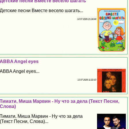
Детские песни Вместе весело шагать
Детские песни Вместе весело шагать...
14 07 2026 21:34:44
ABBA Angel eyes
ABBA Angel eyes...
13 07 2026 11:22:10
Тимати, Миша Марвин - Ну что за дела (Текст Песни,
Слова)
Тимати, Миша Марвин - Ну что за дела
(Текст Песни, Слова)...