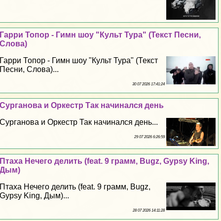
Гарри Топор - Гимн шоу "Культ Тура" (Текст Песни,
Слова)
Гарри Топор - Гимн шоу "Культ Тура" (Текст
Песни, Слова)...
30 07 2026 17:41:24
Сурганова и Оркестр Так начинался день
Сурганова и Оркестр Так начинался день...
29 07 2026 6:26:59
Птаха Нечего делить (feat. 9 грамм, Bugz, Gypsy King,
Дым)
Птаха Нечего делить (feat. 9 грамм, Bugz,
Gypsy King, Дым)...
28 07 2026 14:11:28