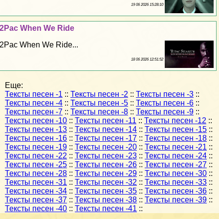
19 06 2026 15:28:10
2Pac When We Ride
2Pac When We Ride...
18 06 2026 12:51:52
Еще:
Тексты песен -1
::
Тексты песен -2
::
Тексты песен -3
::
Тексты песен -4
::
Тексты песен -5
::
Тексты песен -6
::
Тексты песен -7
::
Тексты песен -8
::
Тексты песен -9
::
Тексты песен -10
::
Тексты песен -11
::
Тексты песен -12
::
Тексты песен -13
::
Тексты песен -14
::
Тексты песен -15
::
Тексты песен -16
::
Тексты песен -17
::
Тексты песен -18
::
Тексты песен -19
::
Тексты песен -20
::
Тексты песен -21
::
Тексты песен -22
::
Тексты песен -23
::
Тексты песен -24
::
Тексты песен -25
::
Тексты песен -26
::
Тексты песен -27
::
Тексты песен -28
::
Тексты песен -29
::
Тексты песен -30
::
Тексты песен -31
::
Тексты песен -32
::
Тексты песен -33
::
Тексты песен -34
::
Тексты песен -35
::
Тексты песен -36
::
Тексты песен -37
::
Тексты песен -38
::
Тексты песен -39
::
Тексты песен -40
::
Тексты песен -41
::