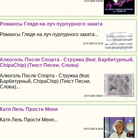
12 07 2026 3:20:59
Романсы Глядя на луч пурпурного заката
Романсы Глядя на луч пурпурного заката...
11 07 2026 15:19:33
Алкоголь После Спорта - Стружка (feat. Барбитурный,
ChipaChip) (Текст Песни, Слова)
Алкоголь После Спорта - Стружка (feat.
Барбитурный, ChipaChip) (Текст Песни,
Слова)...
10 07 2026 0:58:41
Катя Лель Прости Меня
Катя Лель Прости Меня...
09 07 2026 4:18:24