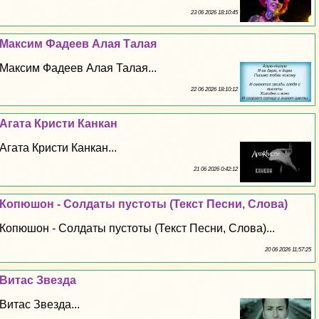
23 06 2026 18:10:45
Максим Фадеев Алая Талая
Максим Фадеев Алая Талая...
22 06 2026 18:10:12
Агата Кристи Канкан
Агата Кристи Канкан...
21 06 2026 0:42:12
Копюшон - Солдаты пустоты (Текст Песни, Слова)
Копюшон - Солдаты пустоты (Текст Песни, Слова)...
20 06 2026 11:57:25
Витас Звезда
Витас Звезда...