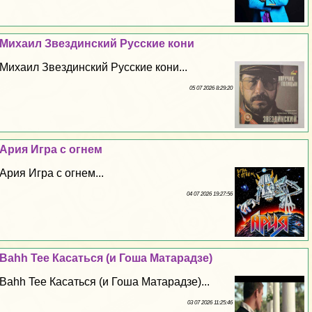
Михаил Звездинский Русские кони
Михаил Звездинский Русские кони...
05 07 2026 8:29:20
Ария Игра с огнем
Ария Игра с огнем...
04 07 2026 19:27:56
Bahh Tee Касаться (и Гоша Матарадзе)
Bahh Tee Касаться (и Гоша Матарадзе)...
03 07 2026 11:25:46