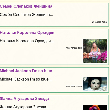
Семён Слепаков Женщина
Семён Слепаков Женщина...
26 06 2026 4:15:11
Наталья Королева Орхидея
Наталья Королева Орхидея...
25 06 2026 22:43:12
Michael Jackson I'm so blue
Michael Jackson I'm so blue...
24 06 2026 10:33:28
Жанна Агузарова Звезда
Жанна Агузарова Звезда...