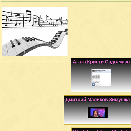
Агата Кристи Садо-мазо
Дмитрий Маликов Зимушка