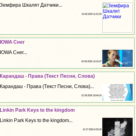
Земфира Шкалят Датчики...
03 08 2026 11:51:50
IOWA Снег
IOWA Снег...
02 08 2026 19:33:37
Карандаш - Права (Текст Песни, Слова)
Карандаш - Права (Текст Песни, Слова)...
01 08 2026 18:44:16
Linkin Park Keys to the kingdom
Linkin Park Keys to the kingdom...
31 07 2026 6:50:39