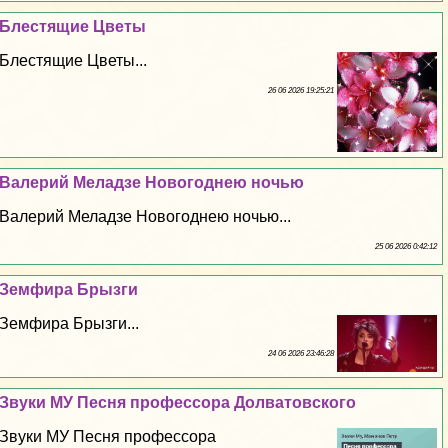
Блестящие Цветы
Блестящие Цветы...
26 06 2026 19:25:21
Валерий Меладзе Новогоднею ночью
Валерий Меладзе Новогоднею ночью...
25 06 2026 0:42:12
Земфира Брызги
Земфира Брызги...
24 06 2026 23:46:28
Звуки МУ Песня профессора Долватовского
Звуки МУ Песня профессора