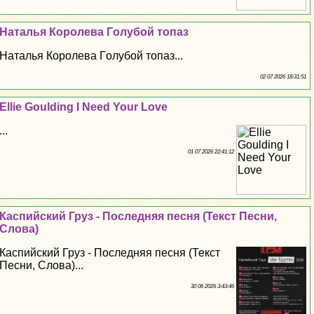
Наталья Королева Гoлyбой топаз
Наталья Королева Гoлyбой топаз...
02 07 2026 18:31:51
Ellie Goulding I Need Your Love
...
01 07 2026 22:41:12
Каспийский Груз - Последняя песня (Текст Песни,
Слова)
Каспийский Груз - Последняя песня (Текст
Песни, Слова)...
30 06 2026 3:43:46