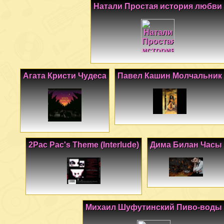
Натали Простая история любви
Агата Кристи Чудеса
Павел Кашин Молчальник
2Pac Pac's Theme (Interlude)
Дима Билан Часы
Михаил Шуфутинский Пиво-воды