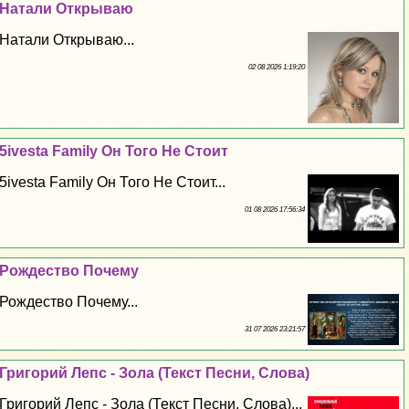
Натали Открываю
Натали Открываю...
02 08 2026 1:19:20
5ivesta Family Он Того Не Стоит
5ivesta Family Он Того Не Стоит...
01 08 2026 17:56:34
Рождество Почему
Рождество Почему...
31 07 2026 23:21:57
Григорий Лепс - Зола (Текст Песни, Слова)
Григорий Лепс - Зола (Текст Песни, Слова)...