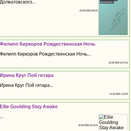
Долватовского...
23 06 2026 8:24:23
Филипп Киркоров Рождественская Ночь
Филипп Киркоров Рождественская Ночь...
22 06 2026 11:57:12
Ирина Круг Пой гитара
Ирина Круг Пой гитара...
21 06 2026 1:23:55
Ellie Goulding Stay Awake
...
20 06 2026 22:14:21