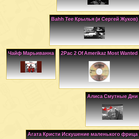
Bahh Tee Крылья (и Сергей Жуков)
Чайф Марьиванна
2Pac 2 Of Amerikaz Most Wanted
Алиса Смутные Дни
Агата Кристи Искушение маленького фрица