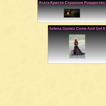
Агата Кристи Странное Рождество
Selena Gomez Come And Get It