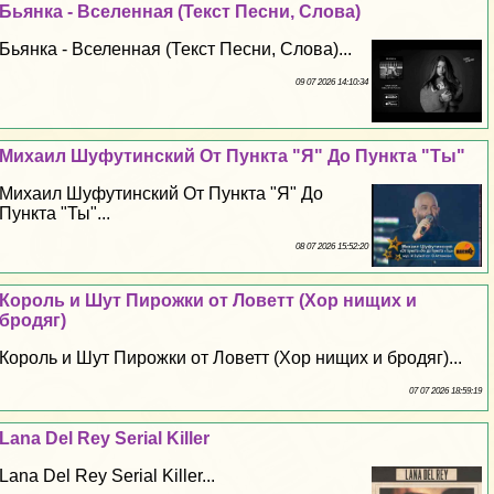
Бьянка - Вселенная (Текст Песни, Слова)
Бьянка - Вселенная (Текст Песни, Слова)...
09 07 2026 14:10:34
Михаил Шуфутинский От Пункта "Я" До Пункта "Ты"
Михаил Шуфутинский От Пункта "Я" До
Пункта "Ты"...
08 07 2026 15:52:20
Король и Шут Пирожки от Ловетт (Хор нищих и
бродяг)
Король и Шут Пирожки от Ловетт (Хор нищих и бродяг)...
07 07 2026 18:59:19
Lana Del Rey Serial Killer
Lana Del Rey Serial Killer...