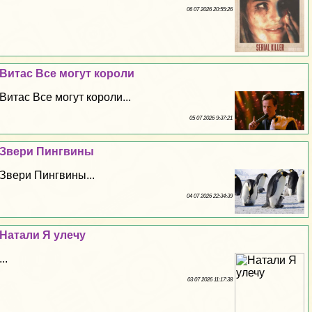
06 07 2026 20:55:26
Витас Все могут короли
Витас Все могут короли...
05 07 2026 9:37:21
Звери Пингвины
Звери Пингвины...
04 07 2026 22:34:39
Натали Я улечу
...
03 07 2026 11:17:38