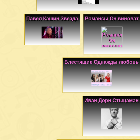
Павел Кашин Звезда
Романсы Он виноват
Блестящие Однажды любовь
Иван Дорн Стыцамэн