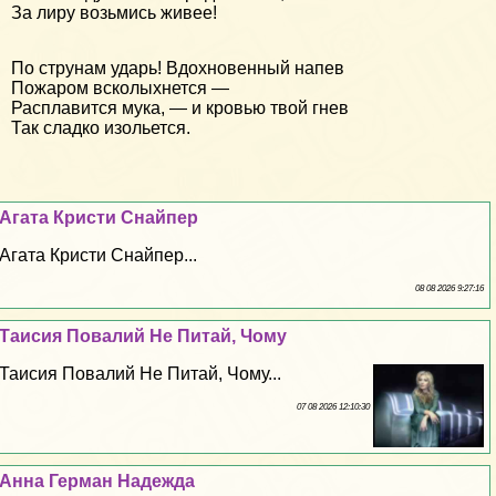
За лиру возьмись живее!
По струнам ударь! Вдохновенный напев
Пожаром всколыхнется —
Расплавится мука, — и кровью твой гнев
Так сладко изольется.
Агата Кристи Снайпер
Агата Кристи Снайпер...
08 08 2026 9:27:16
Таисия Повалий Не Питай, Чому
Таисия Повалий Не Питай, Чому...
07 08 2026 12:10:30
Анна Герман Надежда