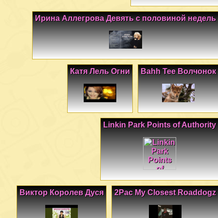
Ирина Аллегрова Девять с половиной недель
Катя Лель Огни
Bahh Tee Волчонок
Linkin Park Points of Authority
Виктор Королев Дуся
2Pac My Closest Roaddogz