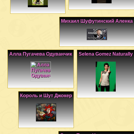
Михаил Шуфутинский Аленка
Алла Пугачева Одуванчик
Selena Gomez Naturally
Король и Шут Джокер