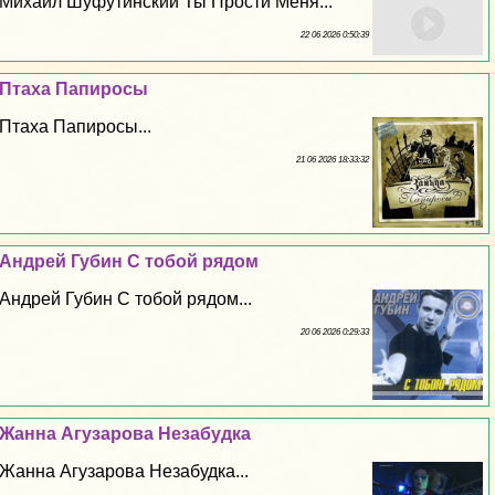
Михаил Шуфутинский Ты Прости Меня...
22 06 2026 0:50:39
Птаха Папиросы
Птаха Папиросы...
21 06 2026 18:33:32
Андрей Губин С тобой рядом
Андрей Губин С тобой рядом...
20 06 2026 0:29:33
Жанна Агузарова Незабудка
Жанна Агузарова Незабудка...