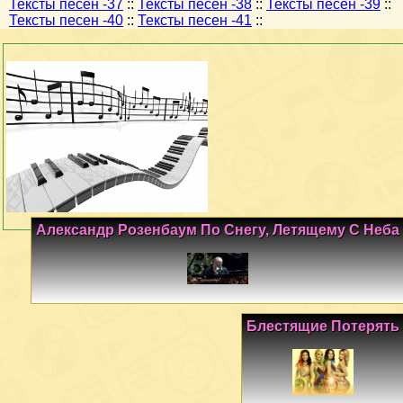
Тексты песен -37
::
Тексты песен -38
::
Тексты песен -39
::
Тексты песен -40
::
Тексты песен -41
::
Александр Розенбаум По Снегу, Летящему С Неба
Блестящие Потерять