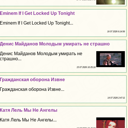
Eminem If I Get Locked Up Tonight
Eminem If I Get Locked Up Tonight...
16 07 2026 6:14:56
Денис Майданов Молодым умирать не страшно
Денис Майданов Молодым умирать не
страшно...
15 07 2026 10:35:18
Гражданская оборона Извне
Гражданская оборона Извне...
14 07 2026 2:47:11
Катя Лель Мы Не Ангелы
Катя Лель Мы Не Ангелы...