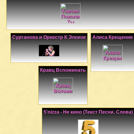
Сурганова и Оркестр К Элоизе
Алиса Крещение
Кравц Вспоминать
5'nizza - Не кино (Текст Песни, Слова)