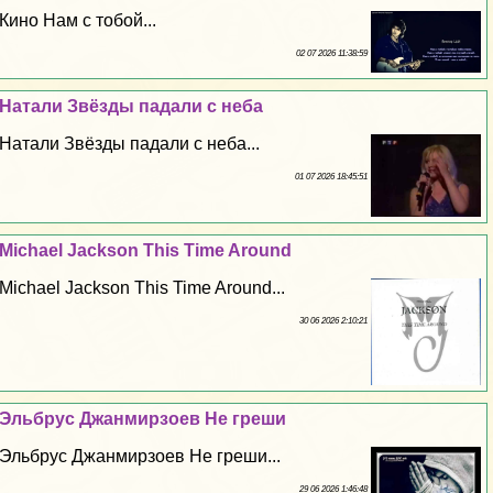
Кино Нам с тобой...
02 07 2026 11:38:59
Натали Звёзды падали с неба
Натали Звёзды падали с неба...
01 07 2026 18:45:51
Michael Jackson This Time Around
Michael Jackson This Time Around...
30 06 2026 2:10:21
Эльбрус Джанмирзоев Не греши
Эльбрус Джанмирзоев Не греши...
29 06 2026 1:46:48