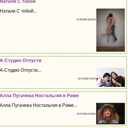
Натали С тобой
Натали С тобой...
01 08 2026 16:23:36
А-Студио Отпусти
А-Студио Отпусти...
31 07 2026 5:55:39
Алла Пугачева Ностальгия в Риме
Алла Пугачева Ностальгия в Риме...
30 07 2026 21:28:28