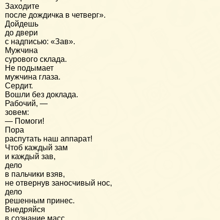
Заходите
после дождичка в четверг».
Дойдешь
до двери
с надписью: «Зав».
Мужчина
сурового склада.
Не подымает
мужчина глаза.
Сердит.
Вошли без доклада.
Рабочий, —
зовем:
— Помоги!
Пора
распутать наш аппарат!
Чтоб каждый зам
и каждый зав,
дело
в пальчики взяв,
не отвернув заносчивый нос,
дело
решенным принес.
Внедряйся
в сознание масс,