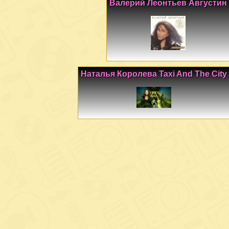
Валерий Леонтьев Августин
Наталья Королева Taxi And The City