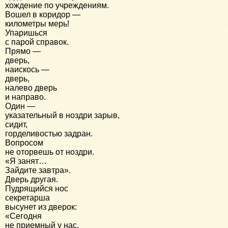
хождение по учреждениям.
Вошел в коридор —
километры мерь!
Упаришься
с парой справок.
Прямо —
дверь,
наискось —
дверь,
налево дверь
и направо.
Один —
указательный в ноздри зарыв,
сидит,
горделивостью задран.
Вопросом
не оторвешь от ноздри.
«Я занят…
Зайдите завтра».
Дверь другая.
Пудрящийся нос
секретарша
высунет из дверок:
«Сегодня
не приемный у нас.