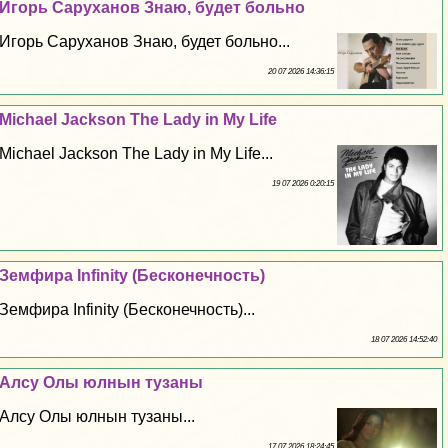
Игорь Саруханов Знаю, будет больно
Игорь Саруханов Знаю, будет больно...
20 07 2026 14:36:15
Michael Jackson The Lady in My Life
Michael Jackson The Lady in My Life...
19 07 2026 0:20:15
Земфира Infinity (Бесконечность)
Земфира Infinity (Бесконечность)...
18 07 2026 14:52:40
Алсу Олы юлнын тузаны
Алсу Олы юлнын тузаны...
17 07 2026 18:24:45