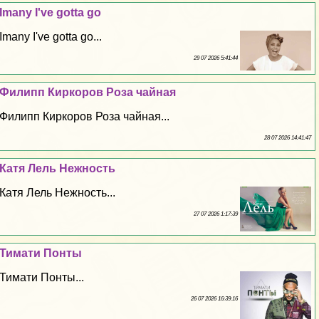
Imany I've gotta go
Imany I've gotta go...
29 07 2026 5:41:44
Филипп Киркоров Роза чайная
Филипп Киркоров Роза чайная...
28 07 2026 14:41:47
Катя Лель Нежность
Катя Лель Нежность...
27 07 2026 1:17:39
Тимати Понты
Тимати Понты...
26 07 2026 16:39:16