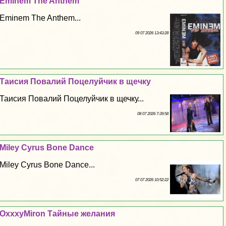
Eminem The Anthem
Eminem The Anthem...
09 07 2026 13:43:28
Таисия Повалий Поцелуйчик в щечку
Таисия Повалий Поцелуйчик в щечку...
08 07 2026 7:39:58
Miley Cyrus Bone Dance
Miley Cyrus Bone Dance...
07 07 2026 10:52:22
OxxxyMiron Тайные желания