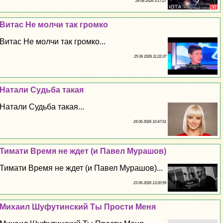
26 06 2026 3:17:27
Витас Не молчи так громко
Витас Не молчи так громко...
25 06 2026 11:22:37
Натали Судьба такая
Натали Судьба такая...
24 06 2026 10:47:51
Тимати Время не ждет (и Павел Мурашов)
Тимати Время не ждет (и Павел Мурашов)...
23 06 2026 13:20:59
Михаил Шуфутинский Ты Прости Меня