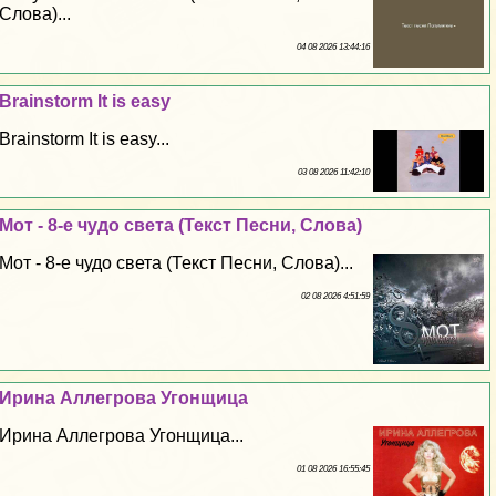
Слова)...
04 08 2026 13:44:16
Brainstorm It is easy
Brainstorm It is easy...
03 08 2026 11:42:10
Мот - 8-е чудо света (Текст Песни, Слова)
Мот - 8-е чудо света (Текст Песни, Слова)...
02 08 2026 4:51:59
Ирина Аллегрова Угонщица
Ирина Аллегрова Угонщица...
01 08 2026 16:55:45