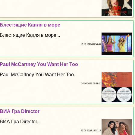
Блестящие Капля в море
Блестящие Капля в море...
25 06 2026 20:58:38
Paul McCartney You Want Her Too
Paul McCartney You Want Her Too...
24 06 2026 19:31:11
ВИА Гра Director
ВИА Гра Director...
23 06 2026 18:51:13