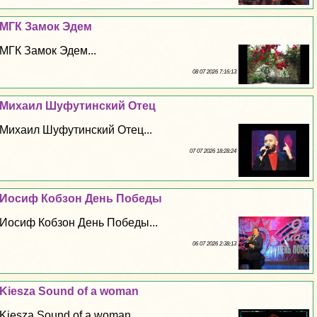
МГК Замок Эдем
МГК Замок Эдем...
08 07 2026 7:16:13
Михаил Шуфутинский Отец
Михаил Шуфутинский Отец...
07 07 2026 18:28:24
Иосиф Кобзон День Победы
Иосиф Кобзон День Победы...
06 07 2026 2:38:13
Kiesza Sound of a woman
Kiesza Sound of a woman...