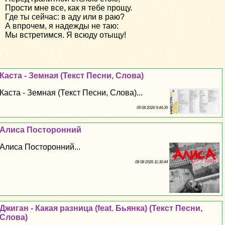
Прости мне все, как я тебе прощу.
Где ты сейчас: в аду или в раю?
А впрочем, я надежды не таю:
Мы встретимся. Я всюду отыщу!
Каста - Земная (Текст Песни, Слова)
Каста - Земная (Текст Песни, Слова)...
09 08 2026 9:44:35
Алиса Посторонний
Алиса Посторонний...
08 08 2026 11:30:44
Джиган - Какая разница (feat. Бьянка) (Текст Песни,
Слова)