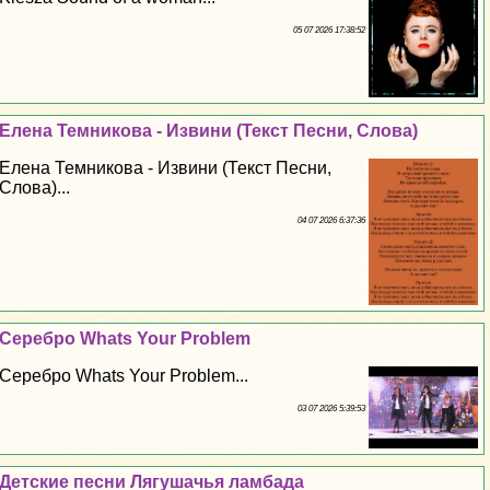
05 07 2026 17:38:52
Елена Темникова - Извини (Текст Песни, Слова)
Елена Темникова - Извини (Текст Песни,
Слова)...
04 07 2026 6:37:36
Серебро Whats Your Problem
Серебро Whats Your Problem...
03 07 2026 5:39:53
Детские песни Лягушачья ламбада