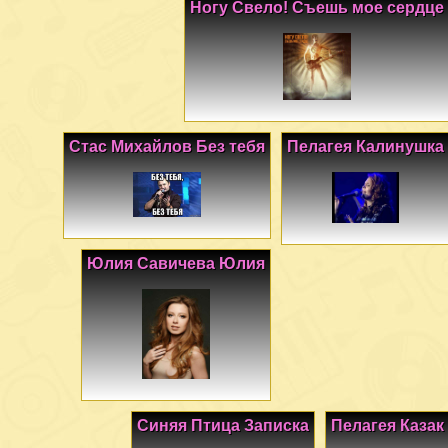
Ногу Свело! Съешь мое сердце
Стас Михайлов Без тебя
Пелагея Калинушка
Юлия Савичева Юлия
Синяя Птица Записка
Пелагея Казак