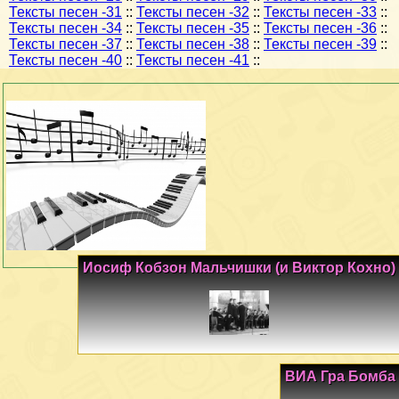
Тексты песен -31
::
Тексты песен -32
::
Тексты песен -33
::
Тексты песен -34
::
Тексты песен -35
::
Тексты песен -36
::
Тексты песен -37
::
Тексты песен -38
::
Тексты песен -39
::
Тексты песен -40
::
Тексты песен -41
::
Иосиф Кобзон Мальчишки (и Виктор Кохно)
ВИА Гра Бомба