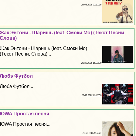
29 06 2026 22:17:16
Жак Энтони - Шаришь (feat. Смоки Мо) (Текст Песни,
Слова)
Жак Энтони - Шаришь (feat. Смоки Мо)
(Текст Песни, Слова)...
28 06 2026 16:33:39
Любэ Футбол
Любэ Футбол...
27 06 2026 10:17:50
IOWA Простая песня
IOWA Простая песня...
26 06 2026 0:34:41