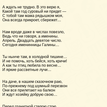
А ждать не трудно. В это верю я,
Какой там год суровый ни придет —
С тобой там мама рядышком моя,
Она всегда прикроет, сбережет…
Нам вроде даже в числах повезло,
Ведь что ни говоря, а именины.
Апрель. Двадцать девятое число.
Сегодня именинницы Галины…
Ты нынче там, в холодной тишине…
И не помочь, хоть бейся, хоть кричи!
А как ты птиц любила по весне…
И яркие рассветные лучи…
На даче, в нашем сказочном раю,
По-прежнему под шумный перезвон
Они все прилетают на балкон
И ждут хозяйку добрую свою…
Перед гранитной стелою стою,