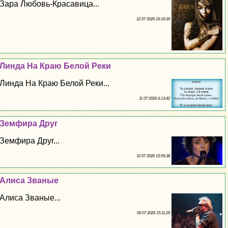
Зара Любовь-Красавица...
12 07 2026 16:19:39
Линда На Краю Белой Реки
Линда На Краю Белой Реки...
11 07 2026 6:13:42
Земфира Друг
Земфира Друг...
10 07 2026 15:59:38
Алиса Званые
Алиса Званые...
09 07 2026 15:11:29