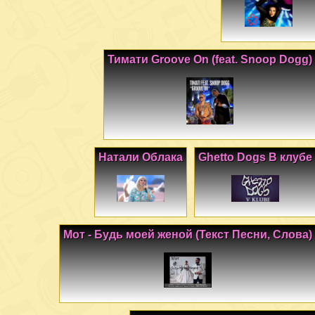
Тимати Groove On (feat. Snoop Dogg)
Натали Облака
Ghetto Dogs В клубе
Мот - Будь моей женой (Текст Песни, Слова)