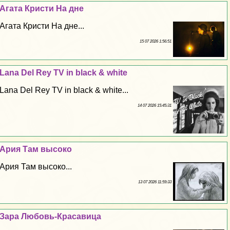
Агата Кристи На дне
Агата Кристи На дне...
15 07 2026 1:56:51
Lana Del Rey TV in black & white
Lana Del Rey TV in black & white...
14 07 2026 15:45:31
Ария Там высоко
Ария Там высоко...
13 07 2026 11:59:33
Зара Любовь-Красавица