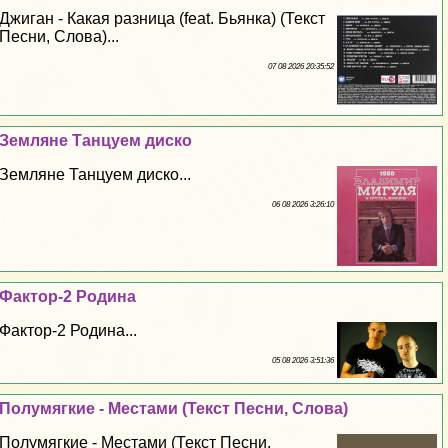
Джиган - Какая разница (feat. Бьянка) (Текст
Песни, Слова)...
07 08 2026 20:35:52
Земляне Танцуем диско
Земляне Танцуем диско...
06 08 2026 3:26:10
Фактор-2 Родина
Фактор-2 Родина...
05 08 2026 3:51:36
Полумягкие - Местами (Текст Песни, Слова)
Полумягкие - Местами (Текст Песни,