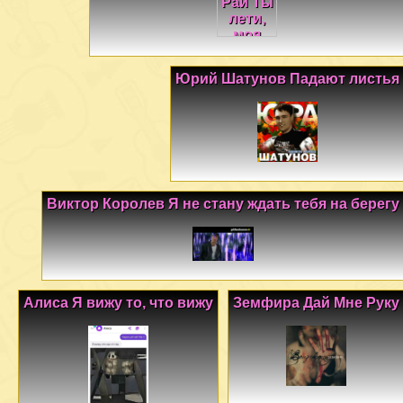
Юрий Шатунов Падают листья
Виктор Королев Я не стану ждать тебя на берегу
Алиса Я вижу то, что вижу
Земфира Дай Мне Руку