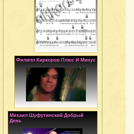
Филипп Киркоров Плюс И Минус
Михаил Шуфутинский Добрый
День