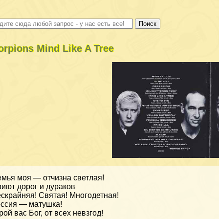
orpions Mind Like A Tree
мья моя — отчизна светлая!
иют дорог и дураков
скрайняя! Святая! Многодетная!
ссия — матушка!
рой вас Бог, от всех невзгод!