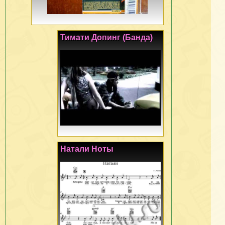
Тимати Допинг (Банда)
Натали Ноты