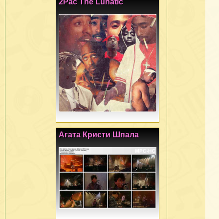
2Pac The Lunatic
Агата Кристи Шпала