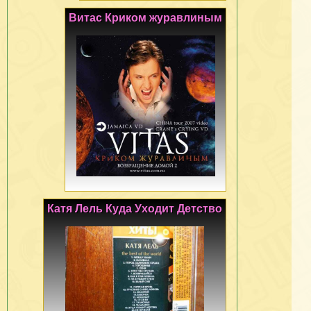
Витас Криком журавлиным
Катя Лель Куда Уходит Детство