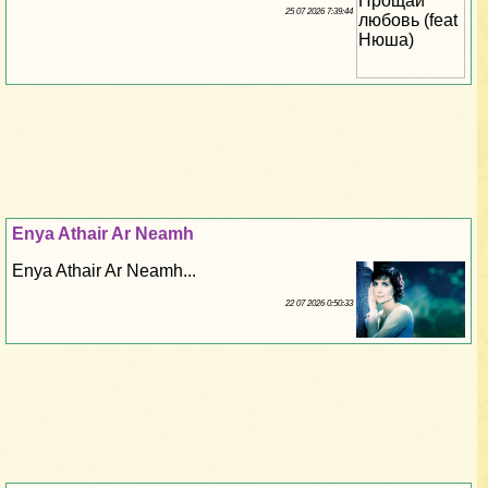
25 07 2026 7:39:44
Enya Athair Ar Neamh
Enya Athair Ar Neamh...
22 07 2026 0:50:33