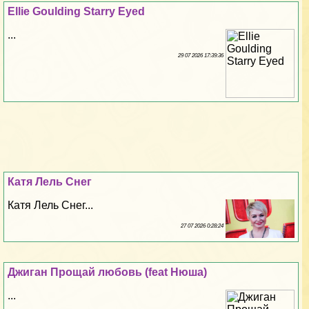
Ellie Goulding Starry Eyed
...
29 07 2026 17:39:36
Катя Лель Снег
Катя Лель Снег...
27 07 2026 0:28:24
Джиган Прощай любовь (feat Нюша)
...