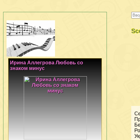
Sc
Ирина Аллегрова Любовь со
знаком минус
Се
Пр
Бе
Ро
Ук