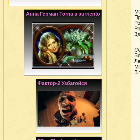
Мо
Анна Герман Torna a surriento
Пр
Ро
Ро
Зд
Се
Бе
Лю
Мо
В 
Фактор-2 Узбагойся