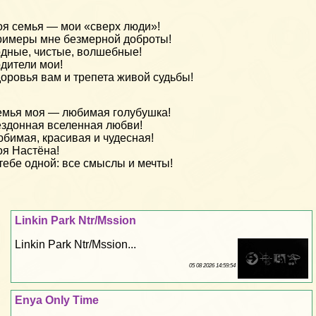
я семья — мои «сверх люди»!
имеры мне безмерной доброты!
дные, чистые, волшебные!
дители мои!
оровья вам и трепета живой судьбы!
мья моя — любимая голубушка!
здонная вселенная любви!
бимая, красивая и чудесная!
я Настёна!
тебе одной: все смыслы и мечты!
Linkin Park Ntr/Mssion
Linkin Park Ntr/Mssion...
05 08 2026 14:59:54
Enya Only Time