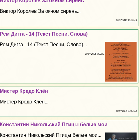
Виктор Королев За окном сирень
Виктор Королев За окном сирень...
20 07 2026 10:19:49
Рем Дигга - 14 (Текст Песни, Слова)
Рем Дигга - 14 (Текст Песни, Слова)...
19 07 2026 7:33:41
Мистер Кредо Клён
Мистер Кредо Клён...
18 07 2026 23:17:44
Константин Никольский Птицы белые мои
Константин Никольский Птицы белые мои...