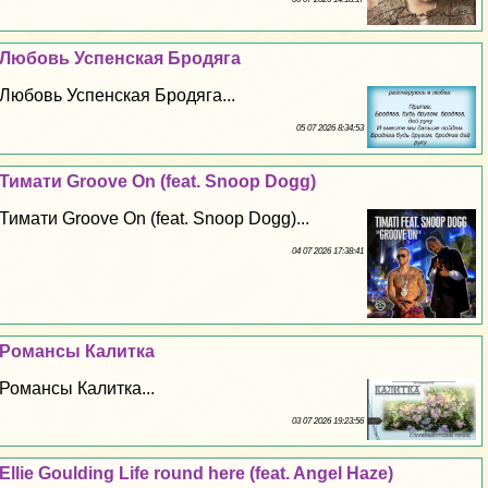
Любовь Успенская Бродяга
Любовь Успенская Бродяга...
05 07 2026 8:34:53
Тимати Groove On (feat. Snoop Dogg)
Тимати Groove On (feat. Snoop Dogg)...
04 07 2026 17:38:41
Романсы Калитка
Романсы Калитка...
03 07 2026 19:23:56
Ellie Goulding Life round here (feat. Angel Haze)