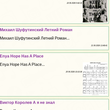
22 06 2026 9:42:36
Михаил Шуфутинский Летний Роман
Михаил Шуфутинский Летний Роман...
21 06 2026 13:48:41
Enya Hope Has A Place
Enya Hope Has A Place...
20 06 2026 10:10:36
Виктор Королев А я не знал