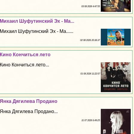
03 08 2026 4:47:55
Михаил Шуфутинский Эх - Ма...
Михаил Шуфутинский Эх - Ма......
02 08 2026 20:36:37
Кино Кончиться лето
Кино Кончиться лето...
01 08 2026 11:22:57
Янка Дягилева Продано
Янка Дягилева Продано...
31 07 2026 6:49:25