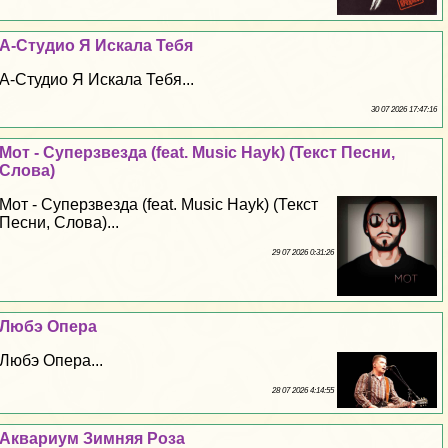
А-Студио Я Искала Тебя
А-Студио Я Искала Тебя...
30 07 2026 17:47:16
Мот - Суперзвезда (feat. Music Hayk) (Текст Песни,
Слова)
Мот - Суперзвезда (feat. Music Hayk) (Текст
Песни, Слова)...
29 07 2026 0:31:26
Любэ Опера
Любэ Опера...
28 07 2026 4:14:55
Аквариум Зимняя Роза