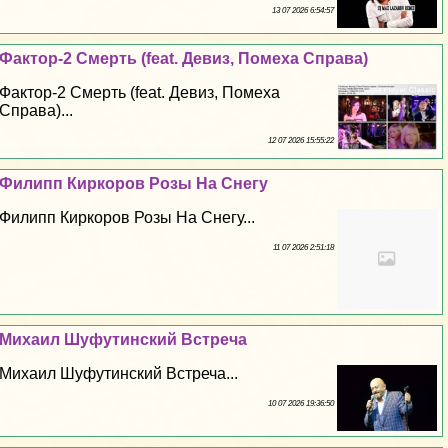
13 07 2026 6:54:57
Фактор-2 Cмepть (feat. Девиз, Помеха Справа)
Фактор-2 Cмepть (feat. Девиз, Помеха
Справа)...
12 07 2026 15:55:22
Филипп Киркоров Розы На Снегу
Филипп Киркоров Розы На Снегу...
11 07 2026 2:51:18
Михаил Шуфутинский Встреча
Михаил Шуфутинский Встреча...
10 07 2026 19:36:50