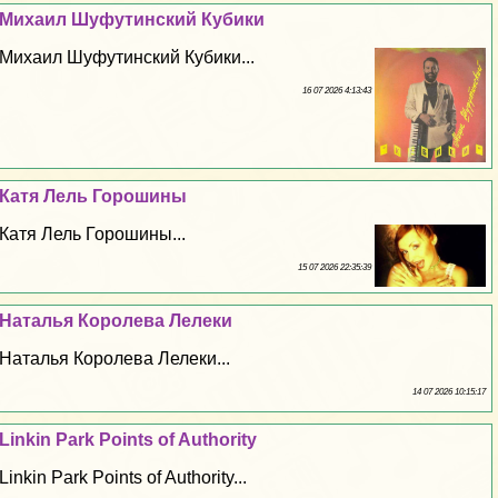
Михаил Шуфутинский Кубики
Михаил Шуфутинский Кубики...
16 07 2026 4:13:43
Катя Лель Горошины
Катя Лель Горошины...
15 07 2026 22:35:39
Наталья Королева Лелеки
Наталья Королева Лелеки...
14 07 2026 10:15:17
Linkin Park Points of Authority
Linkin Park Points of Authority...