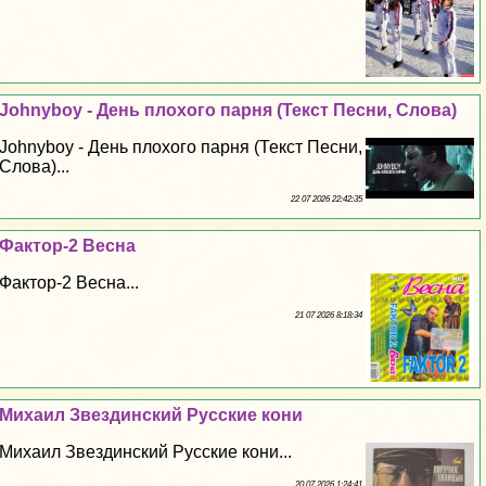
Johnyboy - День плохого парня (Текст Песни, Слова)
Johnyboy - День плохого парня (Текст Песни,
Слова)...
22 07 2026 22:42:35
Фактор-2 Весна
Фактор-2 Весна...
21 07 2026 8:18:34
Михаил Звездинский Русские кони
Михаил Звездинский Русские кони...
20 07 2026 1:24:41