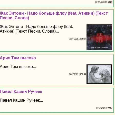
06 07 2026 16:53:28
Жак Энтони - Надо больше флоу (feat. Атикин) (Текст
Песни, Слова)
Жак Энтони - Надо больше флоу (feat.
Атикин) (Текст Песни, Слова)...
05 07 2026 18:25:22
Ария Там высоко
Ария Там высоко...
04 07 2026 18:52:44
Павел Кашин Ручеек
Павел Кашин Ручеек...
03 07 2026 4:44:57