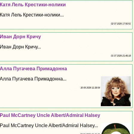
Катя Лель Крестики-нолики
Катя Лель Крестики-нолики...
02 07 2026 17:50:51
Иван Дорн Кричу
Иван Дорн Кричу...
01 07 2026 21:46:18
Алла Пугачева Примадонна
Алла Пугачева Примадонна...
30 06 2026 11:38:54
Paul McCartney Uncle Albert/Admiral Halsey
Paul McCartney Uncle Albert/Admiral Halsey...