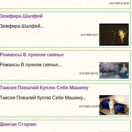
13 07 2026 21:32:28
Земфира Шалфей
Земфира Шалфей...
12 07 2026 9:11:17
Романсы В лунном сиянье
Романсы В лунном сиянье...
11 07 2026 18:57:51
Таисия Повалий Куплю Себе Машину
Таисия Повалий Куплю Себе Машину...
10 07 2026 13:15:55
Джиган Сгораю