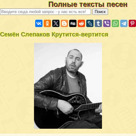
Полные тексты песен
Семён Слепаков Крутится-вертится