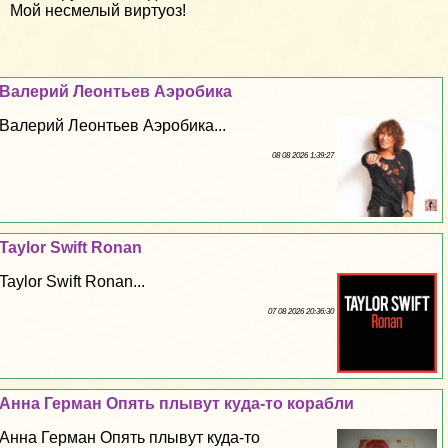
Мой несмелый виртуоз!
Валерий Леонтьев Аэробика
Валерий Леонтьев Аэробика...
08 08 2026 1:39:27
Taylor Swift Ronan
Taylor Swift Ronan...
07 08 2026 20:36:30
Анна Герман Опять плывут куда-то корабли
Анна Герман Опять плывут куда-то