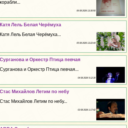
корабли...
06 08 2026 13:30:50
Катя Лель Белая Черёмуха
Катя Лель Белая Черёмуха...
05 08 2026 13:22:44
Сурганова и Оркестр Птица певчая
Сурганова и Оркестр Птица певчая...
04 08 2026 5:12:30
Стас Михайлов Летим по небу
Стас Михайлов Летим по небу...
03 08 2026 1:17:42