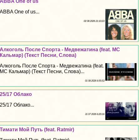
ABBA One of us
ABBA One of us...
02 08 2026 21:10:23
Алкоголь После Спорта - Медвежатина (feat. MC
Кальмар) (Текст Песни, Слова)
Алкоголь После Спорта - Медвежатина (feat.
MC Кальмар) (Текст Песни, Слова)...
01 08 2026 6:55:53
25/17 Облако
25/17 Облако...
31 07 2026 6:20:16
Тимати Мой Путь (feat. Ratmir)