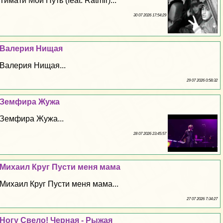
Тимати Мой Путь (feat. Ratmir)...
30 07 2026 17:54:29
Валерия Нищая
Валерия Нищая...
29 07 2026 0:58:32
Земфира Жужа
Земфира Жужа...
28 07 2026 23:45:57
Михаил Круг Пусти меня мама
Михаил Круг Пусти меня мама...
27 07 2026 7:34:27
Ногу Свело! Черная - Рыжая