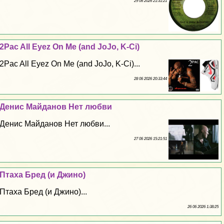
29 06 2026 21:31:21
2Pac All Eyez On Me (and JoJo, K-Ci)
2Pac All Eyez On Me (and JoJo, K-Ci)...
28 06 2026 20:33:44
Денис Майданов Нет любви
Денис Майданов Нет любви...
27 06 2026 15:21:51
Птаха Бред (и Джино)
Птаха Бред (и Джино)...
26 06 2026 1:38:25