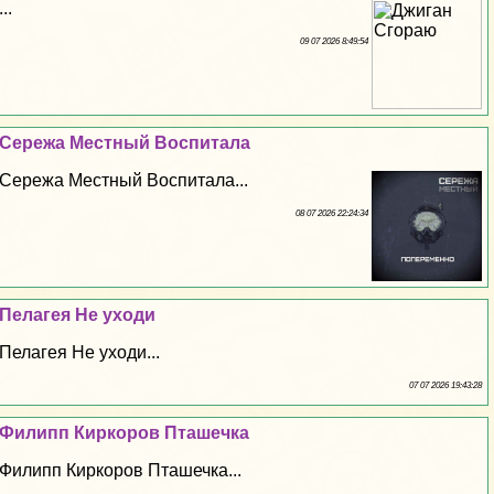
...
09 07 2026 8:49:54
Сережа Местный Воспитала
Сережа Местный Воспитала...
08 07 2026 22:24:34
Пелагея Не уходи
Пелагея Не уходи...
07 07 2026 19:43:28
Филипп Киркоров Пташечка
Филипп Киркоров Пташечка...