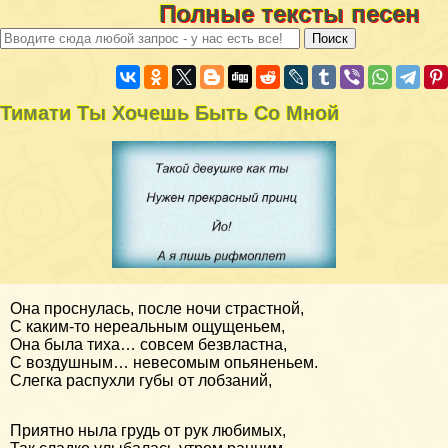
Полные тексты песен
Тимати Ты Хочешь Быть Со Мной
Она проснулась, после ночи страстной,
С каким-то нереальным ощущеньем,
Она была тиха… совсем безвластна,
С воздушным… невесомым опьяненьем.
Слегка распухли губы от лобзаний,
Приятно ныла грудь от рук любимых,