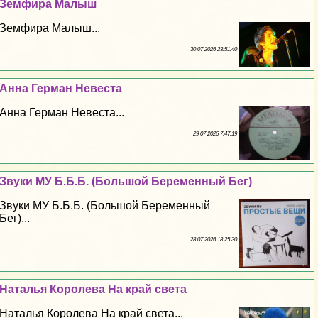
Земфира Малыш
Земфира Малыш...
30 07 2026 23:51:40
Анна Герман Невеста
Анна Герман Невеста...
29 07 2026 7:47:19
Звуки МУ Б.Б.Б. (Большой Беременный Бег)
Звуки МУ Б.Б.Б. (Большой Беременный
Бег)...
28 07 2026 18:25:30
Наталья Королева На край света
Наталья Королева На край света...