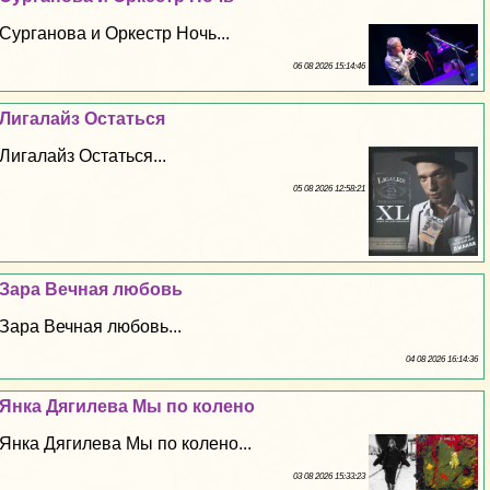
Сурганова и Оркестр Ночь...
06 08 2026 15:14:46
Лигалайз Остаться
Лигалайз Остаться...
05 08 2026 12:58:21
Зара Вечная любовь
Зара Вечная любовь...
04 08 2026 16:14:36
Янка Дягилева Мы по колено
Янка Дягилева Мы по колено...
03 08 2026 15:33:23