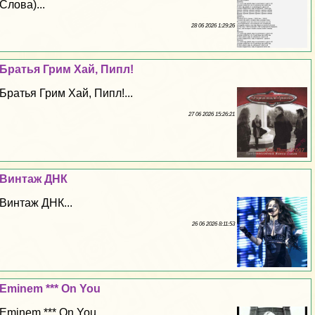
Слова)...
28 06 2026 1:29:26
Братья Грим Хай, Пипл!
Братья Грим Хай, Пипл!...
27 06 2026 15:26:21
Винтаж ДНК
Винтаж ДНК...
26 06 2026 8:11:53
Eminem *** On You
Eminem *** On You...