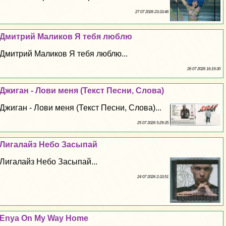
27 07 2026 23:33:46
Дмитрий Маликов Я тебя люблю
Дмитрий Маликов Я тебя люблю...
26 07 2026 16:19:30
Джиган - Лови меня (Текст Песни, Слова)
Джиган - Лови меня (Текст Песни, Слова)...
25 07 2026 5:29:35
Лигалайз Небо Засыпай
Лигалайз Небо Засыпай...
24 07 2026 2:33:51
Enya On My Way Home