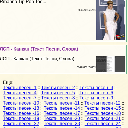
Rihanna Tip Pon Toe...
21 06 2026 6:12:15
ЛСП - Канкан (Текст Песни, Слова)
ЛСП - Канкан (Текст Песни, Слова)...
20 06 2026 12:33:59
Еще:
Тексты песен -1
::
Тексты песен -2
::
Тексты песен -3
::
Тексты песен -4
::
Тексты песен -5
::
Тексты песен -6
::
Тексты песен -7
::
Тексты песен -8
::
Тексты песен -9
::
Тексты песен -10
::
Тексты песен -11
::
Тексты песен -12
::
Тексты песен -13
::
Тексты песен -14
::
Тексты песен -15
::
Тексты песен -16
::
Тексты песен -17
::
Тексты песен -18
::
Тексты песен -19
::
Тексты песен -20
::
Тексты песен -21
::
Тексты песен -22
::
Тексты песен -23
::
Тексты песен -24
::