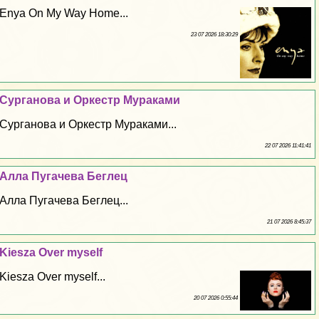
Enya On My Way Home...
23 07 2026 18:30:29
Сурганова и Оркестр Муpaками
Сурганова и Оркестр Муpaками...
22 07 2026 11:41:41
Алла Пугачева Беглец
Алла Пугачева Беглец...
21 07 2026 8:45:37
Kiesza Over myself
Kiesza Over myself...
20 07 2026 0:55:44