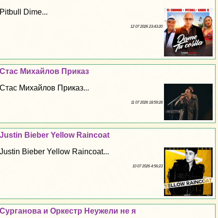
Pitbull Dime...
12 07 2026 23:43:20
Стас Михайлов Приказ
Стас Михайлов Приказ...
11 07 2026 18:59:28
Justin Bieber Yellow Raincoat
Justin Bieber Yellow Raincoat...
10 07 2026 4:56:23
Сурганова и Оркестр Неужели не я