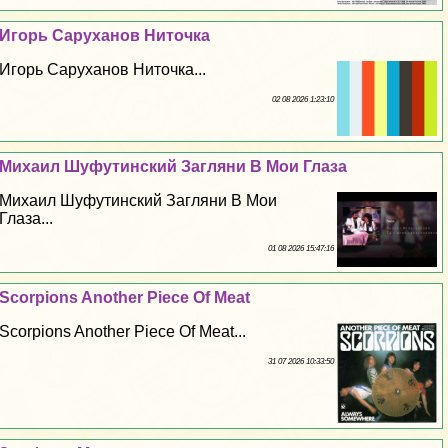
Игорь Саруханов Ниточка
Игорь Саруханов Ниточка...
02 08 2026 1:23:10
Михаил Шуфутинский Загляни В Мои Глаза
Михаил Шуфутинский Загляни В Мои
Глаза...
01 08 2026 15:47:16
Scorpions Another Piece Of Meat
Scorpions Another Piece Of Meat...
31 07 2026 10:33:50