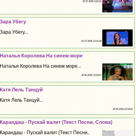
02 07 2026 5:20:31
Зара Убегу
Зара Убегу...
01 07 2026 13:15:28
Наталья Королева На синем море
Наталья Королева На синем море...
30 06 2026 15:29:27
Катя Лель Танцуй
Катя Лель Танцуй...
29 06 2026 22:54:41
Карандаш - Пускай валит (Текст Песни, Слова)
Карандаш - Пускай валит (Текст Песни,