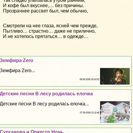
Так сладко улыбалась утром ранним,
И кофе был вкуснее,… без причины.
Прозрачнее рассвет был, чем обычно,
Смотрели на нее глаза, ясней чем прежде,
Пытливо… страстно… даже не прилично,
И не хотелось прятаться… в одежде…
Земфира Zero
Земфира Zero...
08 08 2026 20:14:52
Детские песни В лесу родилась елочка
Детские песни В лесу родилась елочка...
07 08 2026 21:11:48
Сурганова и Оркестр Ночь