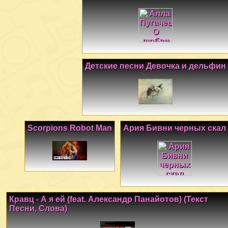
Детские песни Девочка и дельфин
Scorpions Robot Man
Ария Бивни черных скал
Кравц - А я ей (feat. Александр Панайотов) (Текст
Песни, Слова)