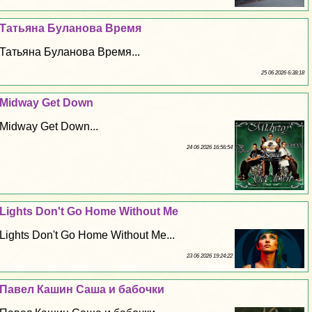
Татьяна Буланова Время
Татьяна Буланова Время...
25 06 2026 6:38:18
Midway Get Down
Midway Get Down...
24 06 2026 16:56:54
Lights Don't Go Home Without Me
Lights Don't Go Home Without Me...
23 06 2026 19:24:22
Павел Кашин Саша и бабочки