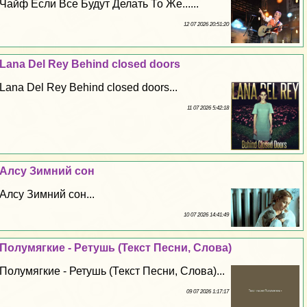
Чайф Если Все Будут Делать То Же......
12 07 2026 20:51:20
Lana Del Rey Behind closed doors
Lana Del Rey Behind closed doors...
11 07 2026 5:42:18
Алсу Зимний сон
Алсу Зимний сон...
10 07 2026 14:41:49
Полумягкие - Ретушь (Текст Песни, Слова)
Полумягкие - Ретушь (Текст Песни, Слова)...
09 07 2026 1:17:17