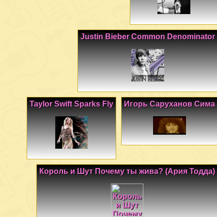
Justin Bieber Common Denominator
Taylor Swift Sparks Fly
Игорь Саруханов Сима
Король и Шут Почему ты жива? (Ария Тодда)