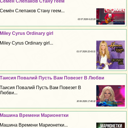
Семён Слепаков Стану геем
Семён Слепаков Стану геем...
02 07 2026 6:22:28
Miley Cyrus Ordinary girl
Miley Cyrus Ordinary girl...
01 07 2026 22:43:31
Таисия Повалий Пусть Вам Повезет В Любви
Таисия Повалий Пусть Вам Повезет В
Любви...
30 06 2026 17:40:32
Машина Времени Марионетки
Машина Времени Марионетки...