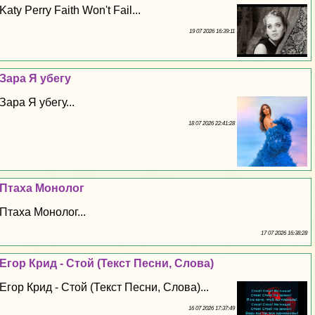
Katy Perry Faith Won't Fail...
19 07 2026 16:39:11
Зара Я убегу
Зара Я убегу...
18 07 2026 22:41:28
Птаха Монолог
Птаха Монолог...
17 07 2026 16:38:28
Егор Крид - Стой (Текст Песни, Слова)
Егор Крид - Стой (Текст Песни, Слова)...
16 07 2026 17:37:49