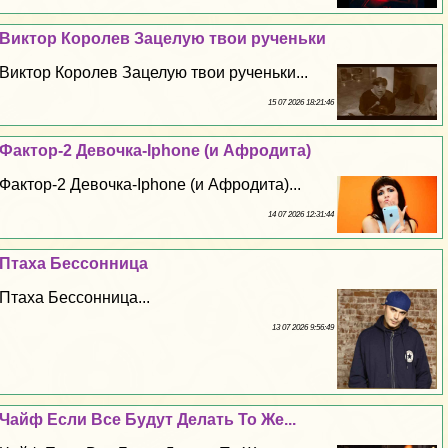
Виктор Королев Зацелую твои рученьки
Виктор Королев Зацелую твои рученьки...
15 07 2026 18:21:46
Фактор-2 Дeвoчка-Iphone (и Афродита)
Фактор-2 Дeвoчка-Iphone (и Афродита)...
14 07 2026 12:31:44
Птаха Бессонница
Птаха Бессонница...
13 07 2026 9:56:49
Чайф Если Все Будут Делать То Же...