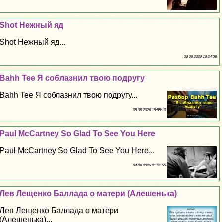
Shot Нежный яд
Shot Нежный яд...
06 08 2026 16:24:58
Bahh Tee Я coблaзнил твою подругу
Bahh Tee Я coблaзнил твою подругу...
05 08 2026 15:55:10
Paul McCartney So Glad To See You Here
Paul McCartney So Glad To See You Here...
04 08 2026 21:21:55
Лев Лещенко Баллада о матери (Алешенька)
Лев Лещенко Баллада о матери
(Алешенька)...