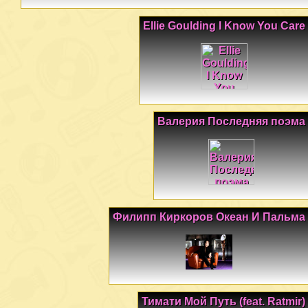
Ellie Goulding I Know You Care
Валерия Последняя поэма
Филипп Киркоров Океан И Пальма
Тимати Мой Путь (feat. Ratmir)