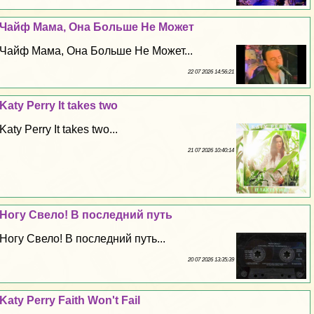
Чайф Мама, Она Больше Не Может
Чайф Мама, Она Больше Не Может...
22 07 2026 14:56:21
Katy Perry It takes two
Katy Perry It takes two...
21 07 2026 10:40:14
Ногу Свело! В последний путь
Ногу Свело! В последний путь...
20 07 2026 13:35:39
Katy Perry Faith Won't Fail