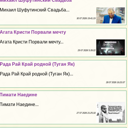
Михаил Шуфутинский Свадьба
Михаил Шуфутинский Свадьба...
30 07 2026 19:41:19
Агата Кристи Порвали мечту
Агата Кристи Порвали мечту...
29 07 2026 5:39:22
Рада Рай Край родной (Туган Як)
Рада Рай Край родной (Туган Як)...
28 07 2026 16:23:37
Тимати Наедине
Тимати Наедине...
27 07 2026 21:25:18