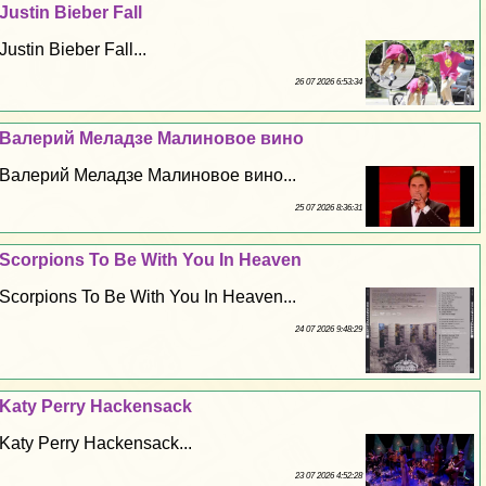
Justin Bieber Fall
Justin Bieber Fall...
26 07 2026 6:53:34
Валерий Меладзе Малиновое вино
Валерий Меладзе Малиновое вино...
25 07 2026 8:36:31
Scorpions To Be With You In Heaven
Scorpions To Be With You In Heaven...
24 07 2026 9:48:29
Katy Perry Hackensack
Katy Perry Hackensack...
23 07 2026 4:52:28