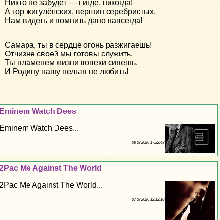
Никто не забудет — нигде, никогда!
А гор жигулёвских, вершин серебристых,
Нам видеть и помнить дано навсегда!
Самара, ты в сердце огонь разжигаешь!
Отчизне своей мы готовы служить.
Ты пламенем жизни вовеки сияешь,
И Родину нашу нельзя не любить!
Eminem Watch Dees
Eminem Watch Dees...
08 08 2026 17:22:43
2Pac Me Against The World
2Pac Me Against The World...
07 08 2026 12:12:10