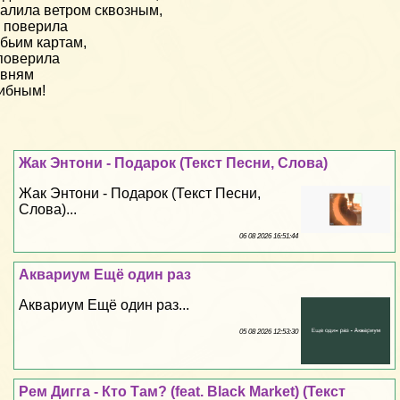
алила ветром сквозным,
 поверила
бьим картам,
поверила
ивням
ибным!
Жак Энтони - Подарок (Текст Песни, Слова)
Жак Энтони - Подарок (Текст Песни,
Слова)...
06 08 2026 16:51:44
Аквариум Ещё один раз
Аквариум Ещё один раз...
05 08 2026 12:53:30
Рем Дигга - Кто Там? (feat. Black Market) (Текст