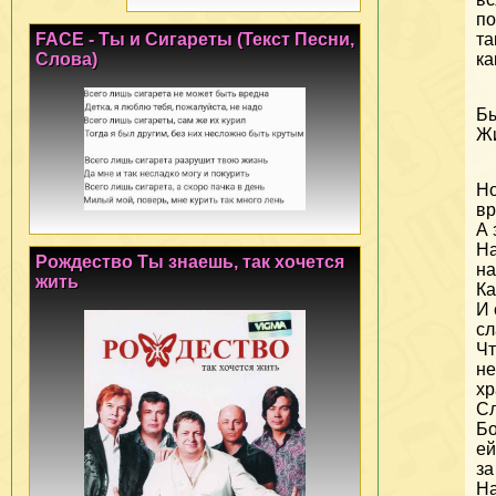
по
FACE - Ты и Сигареты (Текст Песни,
та
Слова)
ка
Бы
Жи
Но
вр
А 
На
Рождество Ты знаешь, так хочется
на
жить
Ка
И 
сл
Чт
не
хр
Сл
Бо
е
за
На