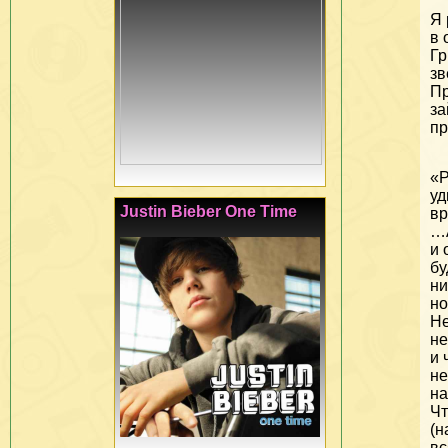
Я 
в 
Гр
зв
Пр
за
пр
«Р
у
Justin Bieber One Time
вр
…А
и 
бу
ни
но
Не
не
и 
не
на
Чт
(н
вс