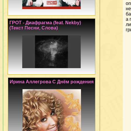
оп
не
ба
а 
ГРОТ - Диафрагма (feat. Nekby)
л
(Текст Песни, Слова)
гр
Ирина Аллегрова С Днём рождения