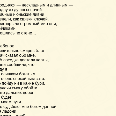
родился — нескладным и длинным —
одну из душных ночей.
ибные июньские ливни
енели, как связки ключей.
иоткрыли огромный мир они,
йчиками
ошлись по стене…
ебенок
дивительно смирный…» —
ач сказал обо мне.
 соседка достала карты,
они сообщили, что
ду я
 слишком богатым,
 очень спокойным зато.
 пойду ни в какие бури,
удачи смогу обойти
что дальних дорог
 будет
 моем пути.
о судьбою, мне богом данной
а ладони
я жизнь моя!),