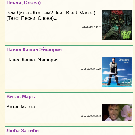
Песни, Слова)
Рем Дигга - Кто Там? (feat. Black Market)
(Текст Песни, Слова)...
03 08 2026 3:32:11
Павел Кашин Эйфория
Павел Кашин Эйфория...
01 08 2026 19:41:29
Витас Марта
Витас Марта...
30 07 2026 10:15:33
Любэ За тебя