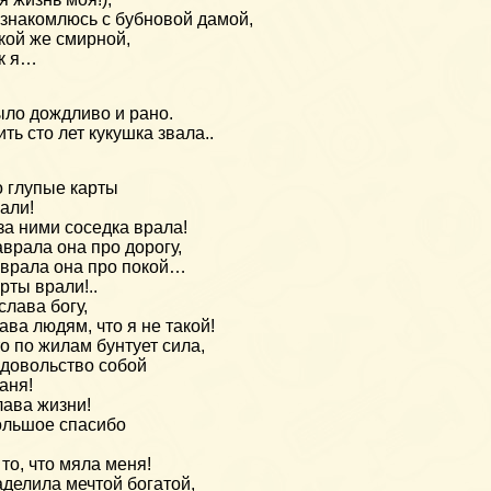
знакомлюсь с бубновой дамой,
кой же смирной,
к я…
ло дождливо и рано.
ть сто лет кукушка звала..
 глупые карты
али!
за ними соседка врала!
врала она про дорогу,
врала она про покой…
рты врали!..
слава богу,
ава людям, что я не такой!
о по жилам бунтует сила,
довольство собой
аня!
ава жизни!
льшое спасибо
й
 то, что мяла меня!
делила мечтой богатой,