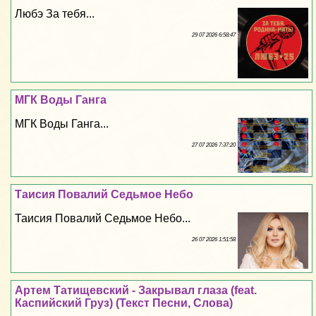
Любэ За тебя...
29 07 2026 6:58:47
МГК Воды Ганга
МГК Воды Ганга...
27 07 2026 7:37:20
Таисия Повалий Седьмое Небо
Таисия Повалий Седьмое Небо...
26 07 2026 1:51:58
Артем Татищевский - Закрывал глаза (feat.
Каспийский Груз) (Текст Песни, Слова)