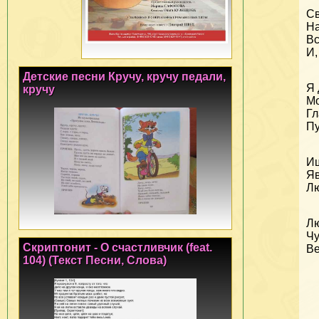
Св
На
Вс
И,
Детские песни Кручу, кручу педали,
Я 
кручу
Мо
Гл
Пу
Ищ
Яв
Лю
Лю
Чу
Скриптонит - О счастливчик (feat.
Ве
104) (Текст Песни, Слова)