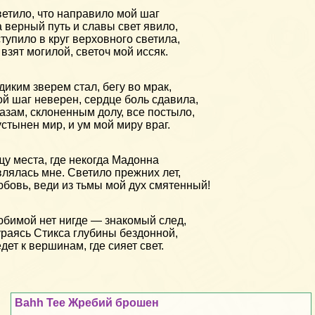
етило, что направило мой шаг
 верный путь и славы свет явило,
тупило в круг верховного светила,
 взят могилой, светоч мой иссяк.
диким зверем стал, бегу во мрак,
й шаг неверен, сердце боль сдавила,
азам, склоненным долу, все постыло,
стынен мир, и ум мой миру враг.
у места, где некогда Мадонна
лялась мне. Светило прежних лет,
бовь, веди из тьмы мой дух смятенный!
бимой нет нигде — знакомый след,
раясь Стикса глубины бездонной,
дет к вершинам, где сияет свет.
Bahh Tee Жребий брошен