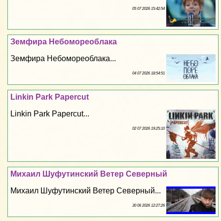
05 07 2026 15:42:54
Земфира Небомореоблака
Земфира Небомореоблака...
04 07 2026 18:54:51
Linkin Park Papercut
Linkin Park Papercut...
02 07 2026 19:25:10
Михаил Шуфутинский Ветер Северный
Михаил Шуфутинский Ветер Северный...
30 06 2026 12:27:26