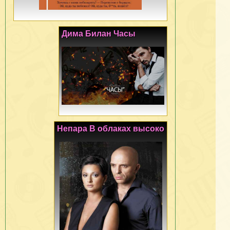
Дима Билан Часы
Непара В облаках высоко