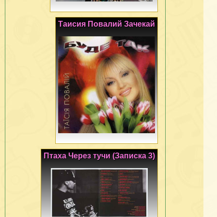
Таисия Повалий Зачекай
Птаха Через тучи (Записка 3)