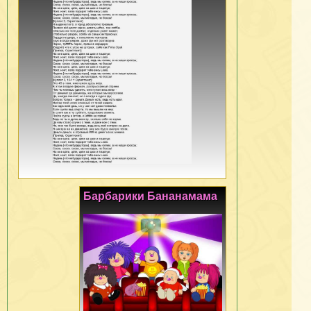
Барбарики Бананамама