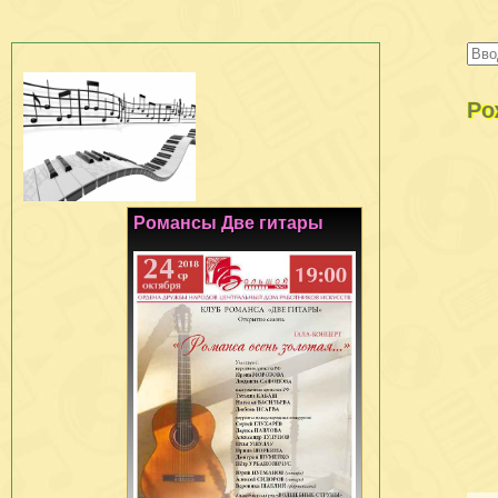
Ро
Романсы Две гитары