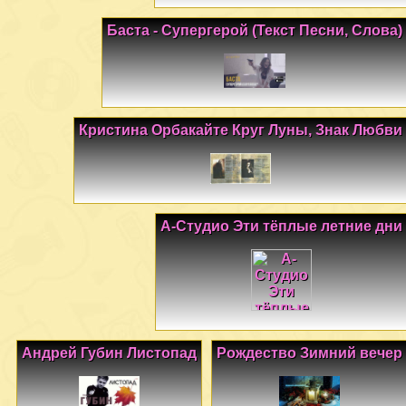
Баста - Супергерой (Текст Песни, Слова)
Кристина Орбакайте Круг Луны, Знак Любви
А-Студио Эти тёплые летние дни
Андрей Губин Листопад
Рождество Зимний вечер