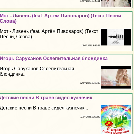
14 07 2026 16:46:34
Мот - Ливень (feat. Артём Пивоваров) (Текст Песни,
Слова)
Мот - Ливень (feat. Артём Пивоваров) (Текст
Песни, Слова)...
13 07 2026 1:55:39
Игорь Саруханов Ослепительная блондинка
Игорь Саруханов Ослепительная
блондинка...
12 07 2026 19:12:39
Детские песни В траве сидел кузнечик
Детские песни В траве сидел кузнечик...
11 07 2026 13:18:20