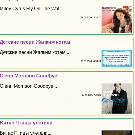
Miley Cyrus Fly On The Wall...
29 06 2026 13:32:37
Детские песни Жалким котам
Детские песни Жалким котам...
28 06 2026 16:20:23
Glenn Morrison Goodbye
Glenn Morrison Goodbye...
27 06 2026 7:39:20
Витас Птицы улетели
Витас Птицы улетели...