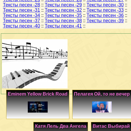
Тексты песен -28
::
Тексты песен -29
::
Тексты песен -30
::
Тексты песен -31
::
Тексты песен -32
::
Тексты песен -33
::
Тексты песен -34
::
Тексты песен -35
::
Тексты песен -36
::
Тексты песен -37
::
Тексты песен -38
::
Тексты песен -39
::
Тексты песен -40
::
Тексты песен -41
::
Eminem Yellow Brick Road
Пелагея Ой, то не вечер
Катя Лель Два Ангела
Витас Выбирай