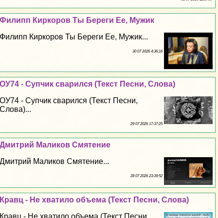
Филипп Киркоров Ты Береги Ее, Мужик
Филипп Киркоров Ты Береги Ее, Мужик...
30 07 2026 4:36:16
ОУ74 - Супчик сварился (Текст Песни, Слова)
ОУ74 - Супчик сварился (Текст Песни,
Слова)...
29 07 2026 17:37:25
Дмитрий Маликов Смятение
Дмитрий Маликов Смятение...
28 07 2026 23:39:52
Кравц - Не хватило объема (Текст Песни, Слова)
Кравц - Не хватило объема (Текст Песни,