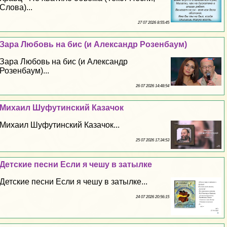
Слова)...
27 07 2026 8:55:45
Зара Любовь на бис (и Александр Розенбаум)
Зара Любовь на бис (и Александр
Розенбаум)...
26 07 2026 14:48:54
Михаил Шуфутинский Казачок
Михаил Шуфутинский Казачок...
25 07 2026 17:34:53
Детские песни Если я чешу в затылке
Детские песни Если я чешу в затылке...
24 07 2026 20:56:15