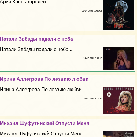
Ария Кровь королей...
20 07 2026 13:54:36
Натали Звёзды падали с неба
Натали Звёзды падали с неба...
19 07 2026 5:37:45
Ирина Аллегрова По лезвию любви
Ирина Аллегрова По лезвию любви...
18 07 2026 1:54:10
Михаил Шуфутинский Отпусти Меня
Михаил Шуфутинский Отпусти Меня...