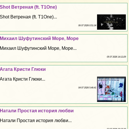
Shot Ветреная (ft. T1One)
Shot Ветреная (ft. T1One)...
06 07 2026 0:51:34
Михаил Шуфутинский Море, Море
Михаил Шуфутинский Море, Море...
05 07 2026 14:13:29
Агата Кристи Глюки
Агата Кристи Глюки...
04 07 2026 5:46:41
Натали Простая история любви
Натали Простая история любви...