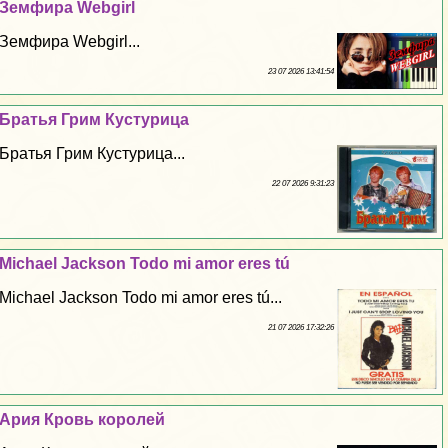
Земфира Webgirl
Земфира Webgirl...
23 07 2026 13:41:54
Братья Грим Кустурица
Братья Грим Кустурица...
22 07 2026 9:31:23
Michael Jackson Todo mi amor eres tú
Michael Jackson Todo mi amor eres tú...
21 07 2026 17:32:26
Ария Кровь королей