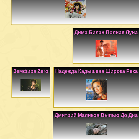
Дима Билан Полная Луна
Земфира Zero
Надежда Кадышева Широка Река
Дмитрий Маликов Выпью До Дна