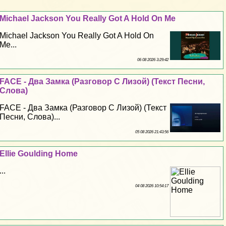
Michael Jackson You Really Got A Hold On Me
Michael Jackson You Really Got A Hold On
Me...
06 08 2026 3:29:42
FACE - Два Замка (Разговор С Лизой) (Текст Песни,
Слова)
FACE - Два Замка (Разговор С Лизой) (Текст
Песни, Слова)...
05 08 2026 21:43:56
Ellie Goulding Home
...
04 08 2026 10:54:17