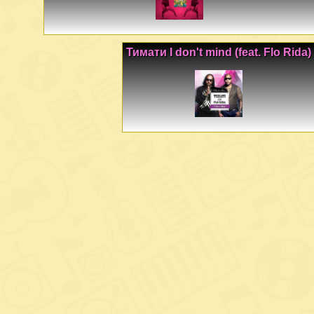
Тимати I don't mind (feat. Flo Rida)