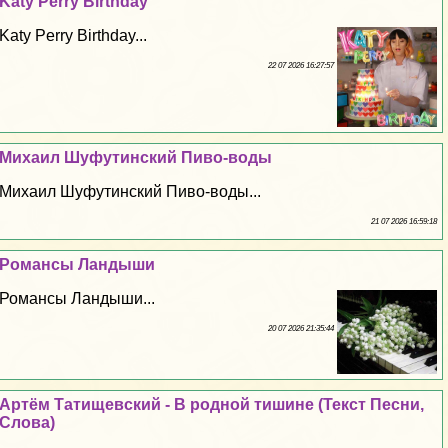
Katy Perry Birthday
Katy Perry Birthday...
22 07 2026 16:27:57
Михаил Шуфутинский Пиво-воды
Михаил Шуфутинский Пиво-воды...
21 07 2026 16:59:18
Романсы Ландыши
Романсы Ландыши...
20 07 2026 21:35:44
Артём Татищевский - В родной тишине (Текст Песни,
Слова)