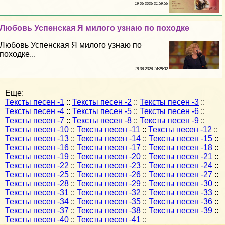
19 06 2026 21:59:56
Любовь Успенская Я милого узнаю по походке
Любовь Успенская Я милого узнаю по
походке...
18 06 2026 14:25:32
Еще:
Тексты песен -1
::
Тексты песен -2
::
Тексты песен -3
::
Тексты песен -4
::
Тексты песен -5
::
Тексты песен -6
::
Тексты песен -7
::
Тексты песен -8
::
Тексты песен -9
::
Тексты песен -10
::
Тексты песен -11
::
Тексты песен -12
::
Тексты песен -13
::
Тексты песен -14
::
Тексты песен -15
::
Тексты песен -16
::
Тексты песен -17
::
Тексты песен -18
::
Тексты песен -19
::
Тексты песен -20
::
Тексты песен -21
::
Тексты песен -22
::
Тексты песен -23
::
Тексты песен -24
::
Тексты песен -25
::
Тексты песен -26
::
Тексты песен -27
::
Тексты песен -28
::
Тексты песен -29
::
Тексты песен -30
::
Тексты песен -31
::
Тексты песен -32
::
Тексты песен -33
::
Тексты песен -34
::
Тексты песен -35
::
Тексты песен -36
::
Тексты песен -37
::
Тексты песен -38
::
Тексты песен -39
::
Тексты песен -40
::
Тексты песен -41
::