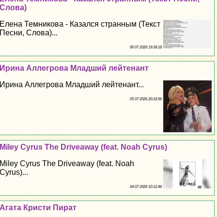
Слова)
Елена Темникова - Казался странным (Текст
Песни, Слова)...
06 07 2026 19:39:18
Ирина Аллегрова Младший лейтенант
Ирина Аллегрова Младший лейтенант...
05 07 2026 20:33:56
Miley Cyrus The Driveaway (feat. Noah Cyrus)
Miley Cyrus The Driveaway (feat. Noah
Cyrus)...
04 07 2026 10:12:46
Агата Кристи Пират