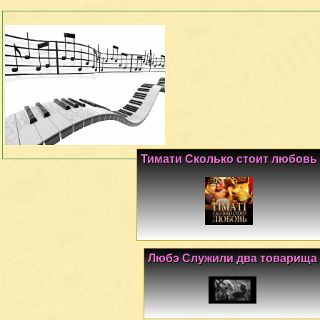
Тимати Сколько стоит любовь
Любэ Служили два товарища