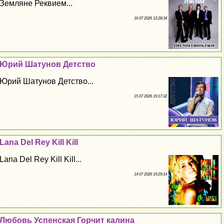
Земляне Реквием...
16 07 2026 12:28:34
Юрий Шатунов Детство
Юрий Шатунов Детство...
15 07 2026 19:17:32
Lana Del Rey Kill Kill
Lana Del Rey Kill Kill...
14 07 2026 19:29:14
Любовь Успенская Горчит калина