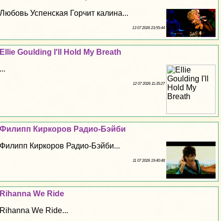
Любовь Успенская Горчит калина...
13 07 2026 23:55:44
Ellie Goulding I'll Hold My Breath
...
12 07 2026 11:35:27
Филипп Киркоров Радио-Бэйби
Филипп Киркоров Радио-Бэйби...
11 07 2026 19:40:48
Rihanna We Ride
Rihanna We Ride...