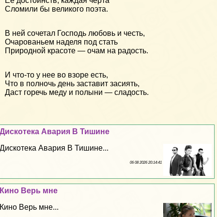
Ее достоинств, каждая черта
Сломили бы великого поэта.
В ней сочетал Господь любовь и честь,
Очарованьем наделя под стать
Природной красоте — очам на радость.
И что-то у нее во взоре есть,
Что в полночь день заставит засиять,
Даст горечь меду и полыни — сладость.
Дискотека Авария В Тишине
Дискотека Авария В Тишине...
06 08 2026 20:14:41
Кино Верь мне
Кино Верь мне...