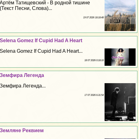
Артём Татищевский - В родной тишине
(Текст Песни, Слова)...
19 07 2026 18:18:48
Selena Gomez If Cupid Had A Heart
Selena Gomez If Cupid Had A Heart...
18 07 2026 0:18:33
Земфира Легенда
Земфира Легенда...
17 07 2026 6:31:54
Земляне Реквием