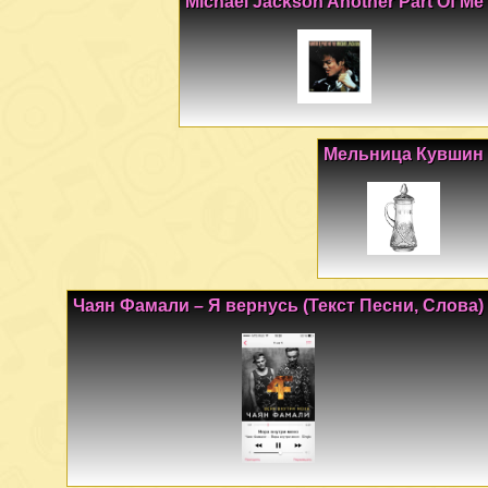
Michael Jackson Another Part Of Me
Мельница Кувшин
Чаян Фамали – Я вернусь (Текст Песни, Слова)