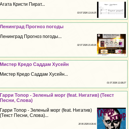
Агата Кристи Пират...
03 07 2026 13:16:25
Ленинград Прогноз погоды
Ленинград Прогноз погоды...
02 07 2026 21:40:26
Мистер Кредо Саддам Хусейн
Мистер Кредо Саддам Хусейн...
01 07 2026 13:38:27
Гарри Топор - Зеленый морг (feat. Нигатив) (Текст
Песни, Слова)
Гарри Топор - Зеленый морг (feat. Нигатив)
(Текст Песни, Слова)...
30 06 2026 8:36:41