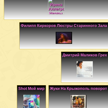
Филипп Киркоров Люстры Старинного Зала
Дмитрий Маликов Грех
Shot Мой мир
Жуки На Крыжополь поворот