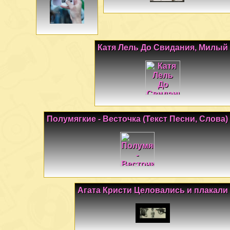
Катя Лель До Свидания, Милый
Полумягкие - Весточка (Текст Песни, Слова)
Агата Кристи Целовались и плакали