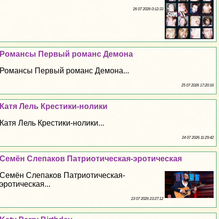
26 07 2026 0:12:33
Романсы Первый романс Демона
Романсы Первый романс Демона...
25 07 2026 17:20:16
Катя Лель Крестики-нолики
Катя Лель Крестики-нолики...
24 07 2026 11:29:42
Семён Слепаков Патриотическая-эpoтическая
Семён Слепаков Патриотическая-
эpoтическая...
23 07 2026 23:27:12