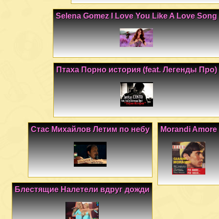
Selena Gomez I Love You Like A Love Song
Птаха Порно история (feat. Легенды Про)
Стас Михайлов Летим по небу
Morandi Amore
Блестящие Налетели вдруг дожди