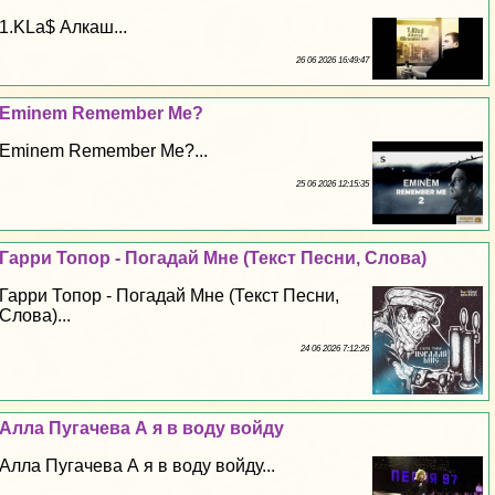
1.KLa$ Алкаш...
26 06 2026 16:49:47
Eminem Remember Me?
Eminem Remember Me?...
25 06 2026 12:15:35
Гарри Топор - Погадай Мне (Текст Песни, Слова)
Гарри Топор - Погадай Мне (Текст Песни,
Слова)...
24 06 2026 7:12:26
Алла Пугачева А я в воду войду
Алла Пугачева А я в воду войду...