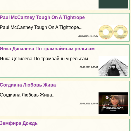
Paul McCartney Tough On A Tightrope
Paul McCartney Tough On A Tightrope...
30 06 2026 18:12:35
Янка Дягилева По трамвайным рельсам
Янка Дягилева По трамвайным рельсам...
29 06 2026 3:47:44
Согдиана Любовь Жива
Согдиана Любовь Жива...
28 06 2026 3:24:45
Земфира Дождь