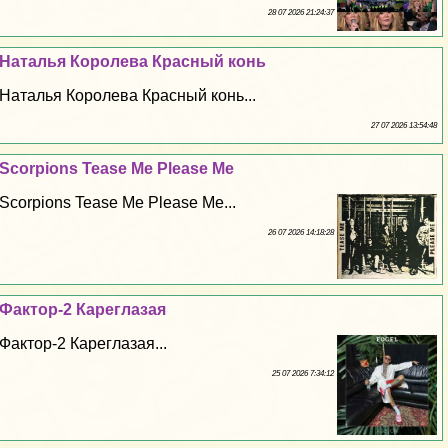
28 07 2026 21:24:37
Наталья Королева Красный конь
Наталья Королева Красный конь...
27 07 2026 13:54:48
Scorpions Tease Me Please Me
Scorpions Tease Me Please Me...
26 07 2026 14:18:28
Фактор-2 Кареглазая
Фактор-2 Кареглазая...
25 07 2026 7:34:12