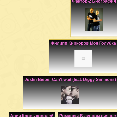
Фактор-2 Биография
Филипп Киркоров Моя Голубка
Justin Bieber Can't wait (feat. Diggy Simmons)
Ария Кровь королей
Романсы В лунном сиянье