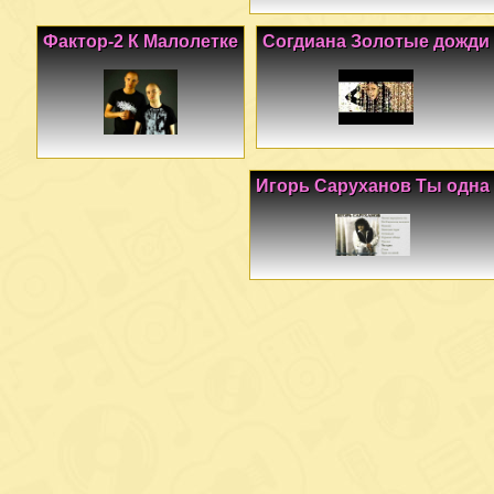
Фактор-2 К Малолетке
Согдиана Золотые дожди
Игорь Саруханов Ты одна