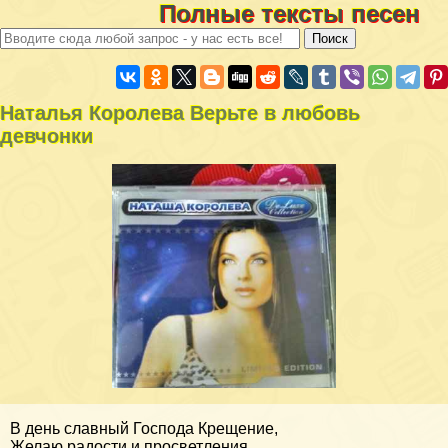
Полные тексты песен
Наталья Королева Верьте в любовь
девчонки
В день славный Господа Крещение,
Желаю радости и просветления,