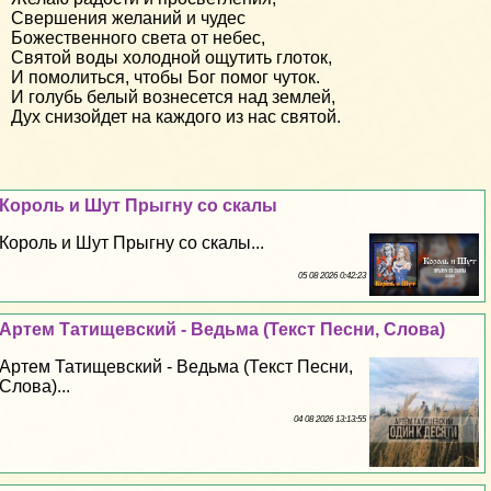
Свершения желаний и чудес
Божественного света от небес,
Святой воды холодной ощутить глоток,
И помолиться, чтобы Бог помог чуток.
И голубь белый вознесется над землей,
Дух снизойдет на каждого из нас святой.
Король и Шут Прыгну со скалы
Король и Шут Прыгну со скалы...
05 08 2026 0:42:23
Артем Татищевский - Ведьма (Текст Песни, Слова)
Артем Татищевский - Ведьма (Текст Песни,
Слова)...
04 08 2026 13:13:55