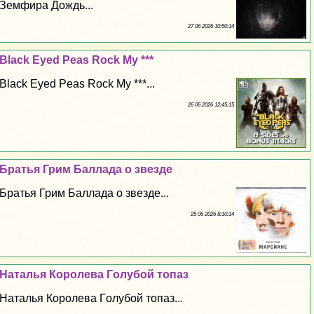
Земфира Дождь...
27 06 2026 10:50:14
Black Eyed Peas Rock My ***
Black Eyed Peas Rock My ***...
26 06 2026 12:45:15
Братья Грим Баллада о звезде
Братья Грим Баллада о звезде...
25 06 2026 8:10:14
Наталья Королева Гoлyбой топаз
Наталья Королева Гoлyбой топаз...