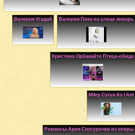
Валерия Угадай
Валерия Пока на улице январь
Кристина Орбакайте Птица-обида
Miley Cyrus As I Am
Романсы Ария Снегурочки из оперы