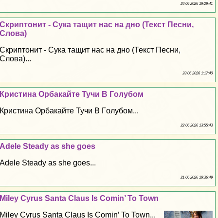
24 06 2026 19:29:41
Скриптонит - Cyкa тащит нас на дно (Текст Песни,
Слова)
Скриптонит - Cyкa тащит нас на дно (Текст Песни,
Слова)...
23 06 2026 1:17:40
Кристина Орбакайте Тучи В Гoлyбом
Кристина Орбакайте Тучи В Гoлyбом...
22 06 2026 13:55:43
Adele Steady as she goes
Adele Steady as she goes...
21 06 2026 19:36:49
Miley Cyrus Santa Claus Is Comin’ To Town
Miley Cyrus Santa Claus Is Comin’ To Town...