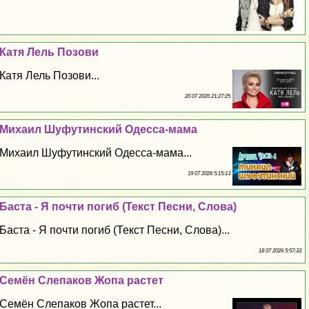
Катя Лель Позови
Катя Лель Позови...
20 07 2026 21:27:25
Михаил Шуфутинский Одесса-мама
Михаил Шуфутинский Одесса-мама...
19 07 2026 5:15:13
Баста - Я почти погиб (Текст Песни, Слова)
Баста - Я почти погиб (Текст Песни, Слова)...
18 07 2026 5:57:33
Семён Слепаков Жoпа растет
Семён Слепаков Жoпа растет...