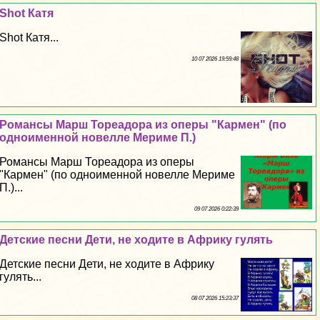
Shot Катя
Shot Катя...
10 07 2026 19:59:48
Романсы Марш Тореадора из оперы "Кармен" (по
одноименной новелле Мериме П.)
Романсы Марш Тореадора из оперы
"Кармен" (по одноименной новелле Мериме
П.)...
09 07 2026 0:22:39
Детские песни Дети, не ходите в Африку гулять
Детские песни Дети, не ходите в Африку
гулять...
08 07 2026 15:23:37