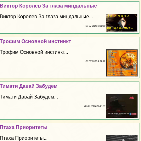
Виктор Королев За глаза миндальные
Виктор Королев За глаза миндальные...
07 07 2026 9:54:58
Трофим Основной инстинкт
Трофим Основной инстинкт...
06 07 2026 8:22:13
Тимати Давай Забудем
Тимати Давай Забудем...
05 07 2026 23:36:29
Птаха Приоритеты
Птаха Приоритеты...