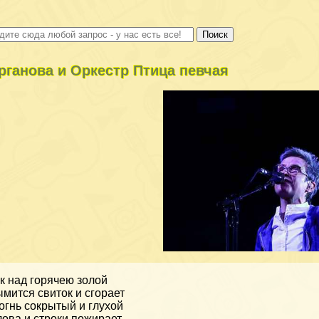
рганова и Оркестр Птица певчая
к над горячею золой
мится свиток и сгорает
огнь сокрытый и глухой
ова и строки пожирает —