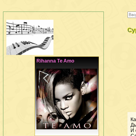
Су
Rihanna Te Amo
Ка
Ды
И 
Сл