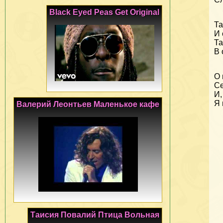
Black Eyed Peas Get Original
Та
И 
Та
В 
О 
Се
И,
Я 
Валерий Леонтьев Маленькое кафе
Таисия Повалий Птица Вольная