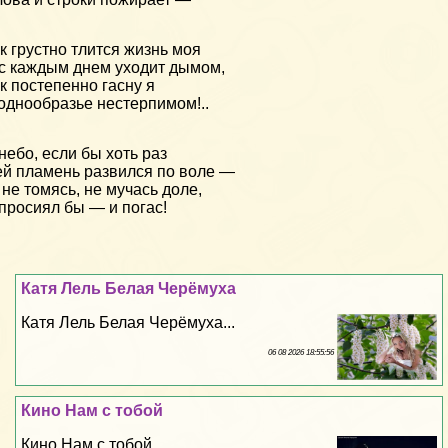
к грустно тлится жизнь моя
с каждым днем уходит дымом,
к постепенно гасну я
однообразье нестерпимом!..
небо, если бы хоть раз
й пламень развился по воле —
 не томясь, не мучась доле,
просиял бы — и погас!
Катя Лель Белая Черёмуха
Катя Лель Белая Черёмуха...
06 08 2026 18:55:56
Кино Нам с тобой
Кино Нам с тобой...