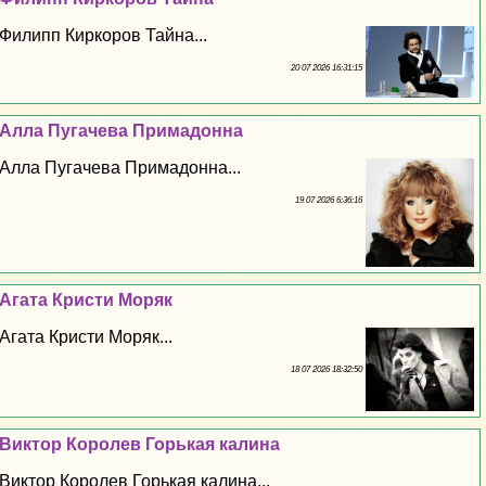
Филипп Киркоров Тайна...
20 07 2026 16:31:15
Алла Пугачева Примадонна
Алла Пугачева Примадонна...
19 07 2026 6:36:16
Агата Кристи Моряк
Агата Кристи Моряк...
18 07 2026 18:32:50
Виктор Королев Горькая калина
Виктор Королев Горькая калина...