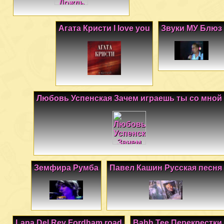
Агата Кристи I love you
Звуки МУ Блюз
Любовь Успенская Зачем играешь ты со мной
Земфира Румба
Павел Кашин Русская песня
Lana Del Rey Fordham road
Bahh Tee Перекрестки