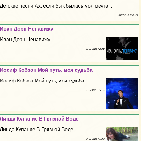
Детские песни Ах, если бы сбылась моя мечта...
30 07 2026 0:46:39
Иван Дорн Ненавижу
Иван Дорн Ненавижу...
29 07 2026 7:22:17
Иосиф Кобзон Мой путь, моя судьба
Иосиф Кобзон Мой путь, моя судьба...
28 07 2026 8:53:22
Линда Купание В Грязной Воде
Линда Купание В Грязной Воде...
27 07 2026 7:12:37