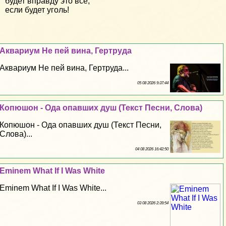
будет вправду это все,
если будет уголь!
Аквариум Не пей вина, Гертруда
Аквариум Не пей вина, Гертруда...
05 08 2026 9:37:44
Копюшон - Ода опавших душ (Текст Песни, Слова)
Копюшон - Ода опавших душ (Текст Песни,
Слова)...
04 08 2026 16:42:50
Eminem What If I Was White
Eminem What If I Was White...
03 08 2026 2:39:54