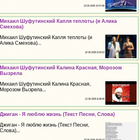
23 06 2026 10:57:46
Михаил Шуфутинский Капля теплоты (и Алика
Смехова)
Михаил Шуфутинский Капля теплоты (и
Алика Смехова)...
22 06 2026 8:29:23
Михаил Шуфутинский Калина Красная, Морозом
Вызрела
Михаил Шуфутинский Калина Красная,
Морозом Вызрела...
21 06 2026 8:38:49
Джиган - Я люблю жизнь (Текст Песни, Слова)
Джиган - Я люблю жизнь (Текст Песни,
Слова)...
20 06 2026 20:40:12