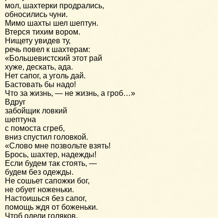
мол, шахтерки продрались,
обносились чуни.
Мимо шахты шел шептун.
Втерся тихим вором.
Нищету увидев ту,
речь повел к шахтерам:
«Большевистский этот рай
хуже, дескать, ада.
Нет сапог, а уголь дай.
Бастовать бы надо!
Что за жизнь, — не жизнь, а гроб…»
Вдруг
забойщик ловкий
шептуна
с помоста сгреб,
вниз спустил головкой.
«Слово мне позвольте взять!
Брось, шахтер, надежды!
Если будем так стоять, —
будем без одежды.
Не сошьет сапожки бог,
не обует ноженьки.
Настоишься без сапог,
помощь ждя от боженьки.
Чтоб одели голяков,