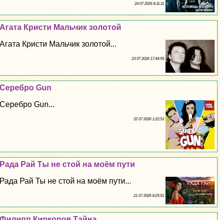
24 07 2026 8:11:11
Агата Кристи Мальчик золотой
Агата Кристи Мальчик золотой...
23 07 2026 17:44:59
Серебро Gun
Серебро Gun...
22 07 2026 1:22:53
Рада Рай Ты не стой на моём пути
Рада Рай Ты не стой на моём пути...
21 07 2026 8:25:51
Филипп Киркоров Тайна