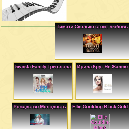
Тимати Сколько стоит любовь
5ivesta Family Три слова
Ирина Круг Не Жалею
Рождество Молодость
Ellie Goulding Black Gold