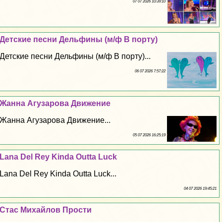
07 07 2026 10:39:10
Детские песни Дельфины (м/ф В порту)
Детские песни Дельфины (м/ф В порту)...
06 07 2026 7:57:22
Жанна Агузарова Движение
Жанна Агузарова Движение...
05 07 2026 16:25:19
Lana Del Rey Kinda Outta Luck
Lana Del Rey Kinda Outta Luck...
04 07 2026 19:45:21
Стас Михайлов Прости