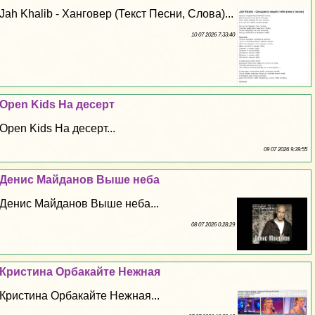
Jah Khalib - Ханговер (Текст Песни, Слова)...
10 07 2026 7:33:40
Open Kids На десерт
Open Kids На десерт...
09 07 2026 9:39:55
Денис Майданов Выше неба
Денис Майданов Выше неба...
08 07 2026 0:28:29
Кристина Орбакайте Нежная
Кристина Орбакайте Нежная...