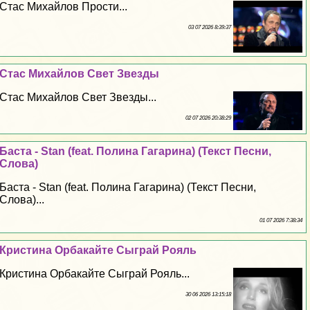
Стас Михайлов Прости...
03 07 2026 8:39:37
Стас Михайлов Свет Звезды
Стас Михайлов Свет Звезды...
02 07 2026 20:38:29
Баста - Stan (feat. Полина Гагарина) (Текст Песни,
Слова)
Баста - Stan (feat. Полина Гагарина) (Текст Песни,
Слова)...
01 07 2026 7:38:34
Кристина Орбакайте Сыграй Рояль
Кристина Орбакайте Сыграй Рояль...
30 06 2026 13:15:18