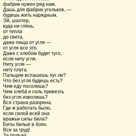
фабрик нужен ряд нам.
Дашь для фабрик угольков, —
будешь жить нарядным.
Эй, шахтер,
куда ни глянь,
от тепла
до света,
даже пища от угля —
от угля все это.
Даже с хлебом будет туго,
если нету угля.
Нету угля —
нету плуга.
Пальцем вспашешь луг ли?
Что без угля будешь есть?
Чем еду посолишь?
Чем хлеба́ и соль привезть
без угля изволишь?
Вся страна разорена.
Где ж работать было,
если силой всей она
вражьи силы била?
Биты белые в боях.
Все за труд!
За пользу!