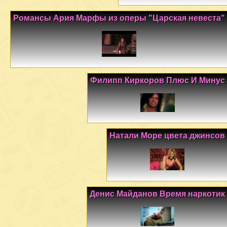
Романсы Ария Марфы из оперы "Царская невеста"
Филипп Киркоров Плюс И Минус
Натали Море цвета джинсов
Денис Майданов Время наркотик