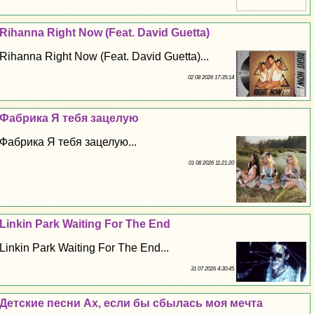
Rihanna Right Now (Feat. David Guetta)
Rihanna Right Now (Feat. David Guetta)...
02 08 2026 17:35:14
Фабрика Я тебя зацелую
Фабрика Я тебя зацелую...
01 08 2026 11:21:20
Linkin Park Waiting For The End
Linkin Park Waiting For The End...
31 07 2026 4:30:45
Детские песни Ах, если бы сбылась моя мечта