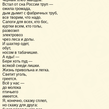
Встал от сна России труп —
ожила громада,
дым дымит с фабричных труб,
все творим, что надо.
Сапоги для всех, кто бос,
куртки всем, кто голы,
развозил
электровоз
чрез леса и долы.
И шахтер одет,
обут,
носом в табачишке.
А еды! —
Бери хоть пуд —
всякой снеди лишки.
Жизнь привольна и легка.
Светит уголь,
греется.
Всё у нас —
до молока
птичьего
имеется.
Я, конечно, сказку сплел,
но скажу для друга: