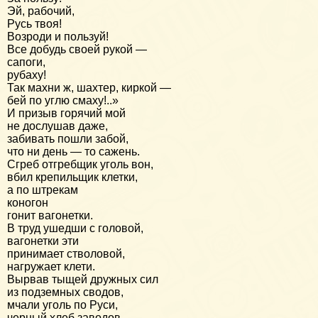
Эй, рабочий,
Русь твоя!
Возроди и пользуй!
Все добудь своей рукой —
сапоги,
рубаху!
Так махни ж, шахтер, киркой —
бей по углю смаху!..»
И призыв горячий мой
не дослушав даже,
забивать пошли забой,
что ни день — то сажень.
Сгреб отгребщик уголь вон,
вбил крепильщик клетки,
а по штрекам
коногон
гонит вагонетки.
В труд ушедши с головой,
вагонетки эти
принимает стволовой,
нагружает клети.
Вырвав тыщей дружных сил
из подземных сводов,
мчали уголь по Руси,
черный хлеб заводов.