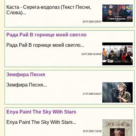
Каста - Серега-водолаз (Текст Песни,
Слова)...
20 07 2026 4:28:57
Рада Рай В горнице моей светло
Рада Рай В горнице моей светло...
18 07 2026 10:39:42
Земфира Песня
Земфира Песня...
17 07 2026 9:44:17
Enya Paint The Sky With Stars
Enya Paint The Sky With Stars...
15 07 2026 7:16:50