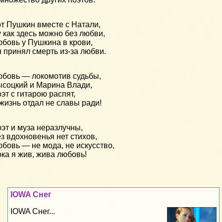
т Пушкин вместе с Натали,
 как здесь можно без любви,
бовь у Пушкина в крови,
 принял смерть из-за любви.
бовь — локомотив судьбы,
соцкий и Марина Влади,
эт с гитарою распят,
жизнь отдал не славы ради!
эт и муза неразлучны,
з вдохновенья нет стихов,
бовь — не мода, не искусство,
ка я жив, жива любовь!
IOWA Снег
IOWA Снег...