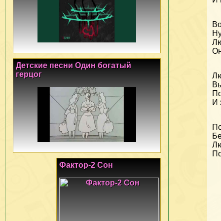
Во
Ну
Лю
Он
Детские песни Один богатый
герцог
Лю
Вы
По
И 
По
Бе
Лю
По
Фактор-2 Сон