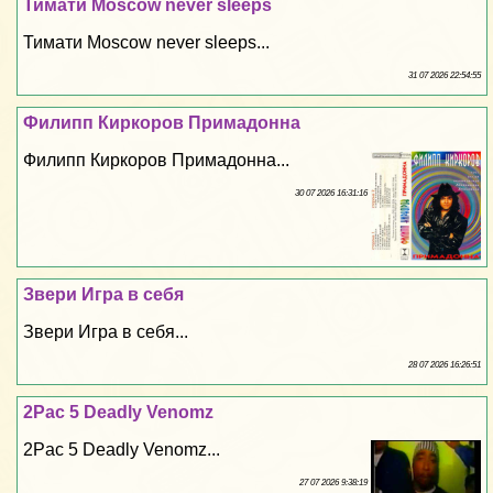
Тимати Moscow never sleeps
Тимати Moscow never sleeps...
31 07 2026 22:54:55
Филипп Киркоров Примадонна
Филипп Киркоров Примадонна...
30 07 2026 16:31:16
Звери Игра в себя
Звери Игра в себя...
28 07 2026 16:26:51
2Pac 5 Deadly Venomz
2Pac 5 Deadly Venomz...
27 07 2026 9:38:19